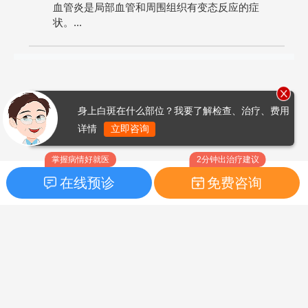
血管炎是局部血管和周围组织有变态反应的症
状。...
身上白斑在什么部位？我要了解检查、治疗、费用
详情
立即咨询
掌握病情好就医
2分钟出治疗建议
在线预诊
免费咨询
首页
|
药品指南
|
FAQ问题
Copyright © 2026
白癜风之家网
版权所有
鲁ICP备14010760号-3
声明：本站内容仅供参考，不作为诊断及医疗依据；部分文字及图
片均来自于网络，如侵犯到您的权益，请及时联系我们进行处理，
联系邮箱：skinhealth#foxmail.com（#改为@）。