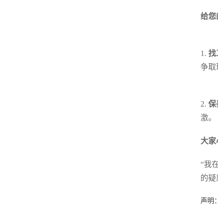
给您
1.
找
争取
2.
保
激。
大家
“我
的疑
声明