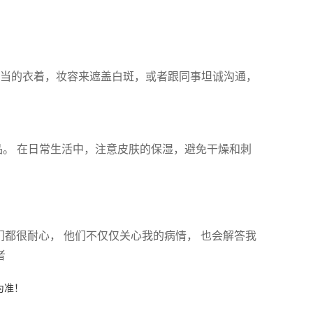
当的衣着，妆容来遮盖白斑，或者跟同事坦诚沟通，
品。 在日常生活中，注意皮肤的保湿，避免干燥和刺
们都很耐心， 他们不仅仅关心我的病情， 也会解答我
者
为准！