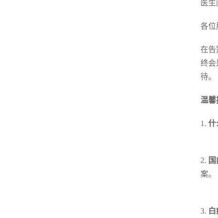
医生
各位
在告
终会
待。
温馨
1.
什
2.
国
案。
3.
白