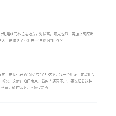
。特别是咱们林芝这地方，海拔高，阳光也烈，再加上高原反
天可是收到了不少关于“白癜风”的咨询
疼，皮肤也开始"闹情绪"了！这不，我一个朋友，前段时间
。听说，这病在咱们南京，看的人还真不少。要说起看这种
？毕竟，这种病啊，不仅仅是影