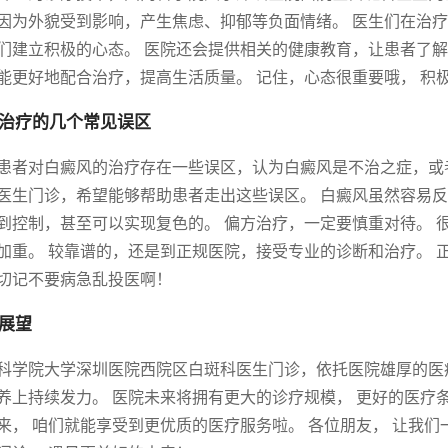
因为外貌受到影响，产生焦虑、抑郁等负面情绪。 医生们在治
们建立积极的心态。 医院还会提供相关的健康教育，让患者了解
能更好地配合治疗，提高生活质量。 记住，心态很重要哦， 积极
治疗的几个常见误区
患者对白癜风的治疗存在一些误区，认为白癜风是不治之症，或
医生门诊，希望能够帮助患者走出这些误区。 白癜风虽然容易反
到控制，甚至可以实现复色的。 偏方治疗，一定要慎重对待。 
加重。 较靠谱的，还是到正规医院，接受专业的诊断和治疗。 
切记不要病急乱投医啊！
展望
科学院大学深圳医院西院区白斑科医生门诊，依托医院雄厚的医疗
养上持续发力。 医院未来将拥有更大的诊疗规模， 更好的医疗条
来， 咱们就能享受到更优质的医疗服务啦。 各位朋友， 让我