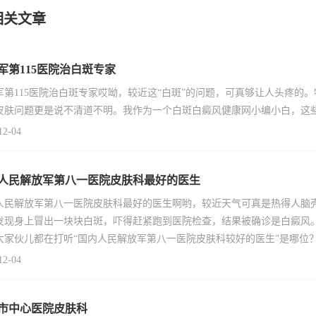
相关文章
军第115医院治白斑专家
军第115医院治白斑专家哎呦，较近这“白斑”的问题，可真够让人头疼的
皮肤问题更是说不清道不明。我作为一个白斑白癜风健康网小编小白，这些
12-04
人民解放军第八一医院皮肤科最好的医生
人民解放军第八一医院皮肤科最好的医生啊哟，较近天气可真是热得人脑壳
发现身上冒出一块块白斑，吓得赶紧跑到医院检查，结果被确诊是白癜风
大家伙儿都在打听“国内人民解放军第八一医院皮肤科较好的医生”是哪位
12-04
市中心医院皮肤科