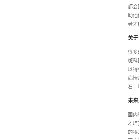
都会
助他
者才
关于
很多
斑科
以得
病情
石，
未来
国内
才培
的将