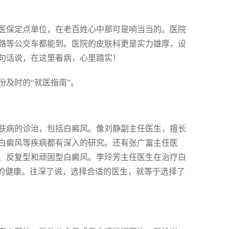
医保定点单位，在老百姓心中那可是响当当的。医院
路、7路等公交车都能到。医院的皮肤科更是实力雄厚，设
句话说，在这里看病，心里踏实！
及时的“就医指南”。
肤病的诊治，包括白癜风。像刘静副主任医生，擅长
白癜风等疾病都有深入的研究。还有张广富主任医
、反复型和顽固型白癜风。李玲芳主任医生在治疗白
家的健康。往深了说，选择合适的医生，就等于选择了