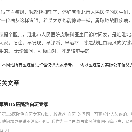
从得了白癜风，我都快抑郁了，还好有淮北市人民医院的医生们
”一位病友这样说道。希望大家也能像她一样，勇敢地战胜疾病
家提个醒儿，淮北市人民医院皮肤科医生门诊时间表，是咱淮北
大家。记住，早发现、早诊断、早治疗，才是战胜白癜风的关键
要的。 无论如何，积极面对，才是较重要的。
：本网站所有医院信息整理仅供大家参考，一切以医院官方实际公布信息
相关文章
军第115医院治白斑专家
军第115医院治白斑专家哎呦，较近这“白斑”的问题，可真够让人头疼的
皮肤问题更是说不清道不明。我作为一个白斑白癜风健康网小编小白，这些
12-04