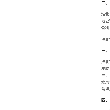
二、
淮北
地址
备科
淮北
三、
淮北
皮肤
生，
癜风
希望
四、