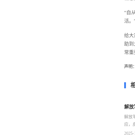
“自
活。
给大
助到
常重
声明
解放
解放
应，
2025-