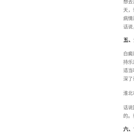
想去
天，
病情
话说
五、
白癜
持乐
适当
深了
淮北
话说
的。
六、