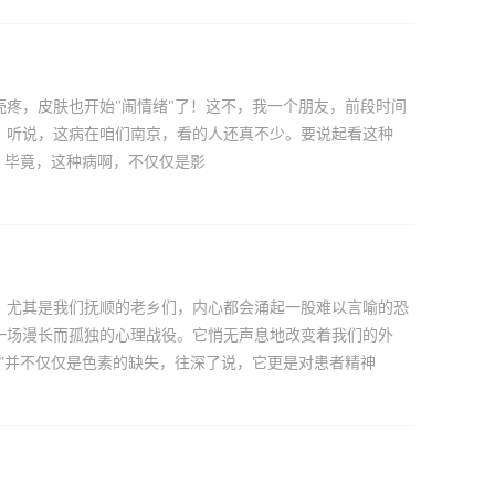
疼，皮肤也开始"闹情绪"了！这不，我一个朋友，前段时间
。听说，这病在咱们南京，看的人还真不少。要说起看这种
？毕竟，这种病啊，不仅仅是影
，尤其是我们抚顺的老乡们，内心都会涌起一股难以言喻的恐
一场漫长而孤独的心理战役。它悄无声息地改变着我们的外
”并不仅仅是色素的缺失，往深了说，它更是对患者精神