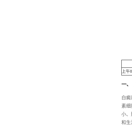
上午8:
一、
白癜
素细
小、
和生