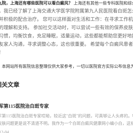
九院，上海还有哪些医院可以看白癜风？
上海还有其他一些专科医院和综
，我已经了解了上海交通大学医学院附属第九人民医院看白斑怎
并积极的配合治疗。 您可以这样面对生活和工作：在寻求工作
的理解和支持。 参加社交活动时，可以尝试一些有效的保养皮肤
习惯，均衡饮食，充足睡眠，适量运动，这些都能帮助您更好地
友家人沟通，寻求调整心态，这也很重要。 希望每个白癜风患者
！
：本网站所有医院信息整理仅供大家参考，一切以医院官方实际公布信息
相关文章
军第115医院治白斑专家
军第115医院治白斑专家哎呦，较近这“白斑”的问题，可真够让人头疼的
皮肤问题更是说不清道不明。我作为一个白斑白癜风健康网小编小白，这些
12-04