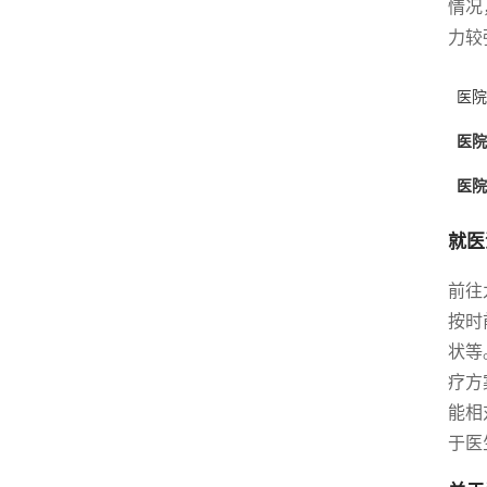
情况
力较
医院
医院
医院
就医
前往
按时
状等
疗方
能相
于医