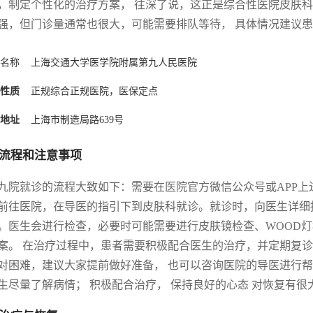
，制定个性化的治疗方案， 往深了说，这正是综合性医院皮肤
强，但门诊量通常也很大，可能需要排队等待， 具体情况建议
名称
上海交通大学医学院附属第九人民医院
性质
正规综合正规医院，医保定点
地址
上海市制造局路639号
流程和注意事项
九院就诊的流程大致如下：需要在医院官方微信公众号或APP
前往医院，在导医的指引下到皮肤科就诊。就诊时，向医生详细
。医生会进行检查，必要时可能需要进行皮肤镜检查、WOOD
案。 在治疗过程中，患者需要积极配合医生的治疗，并定期复诊
对困难，建议大家提前做好准备， 也可以咨询医院的导医进行帮
生尽量了解病情； 积极配合治疗， 保持良好的心态 对恢复有很