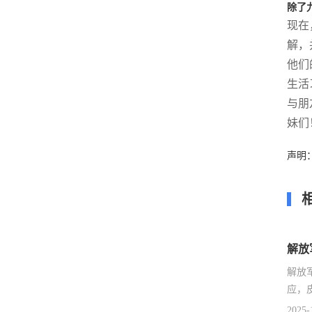
除了
现在
解，
他们
生活
与朋
妹们
声明
解放
解放
应，
2025-