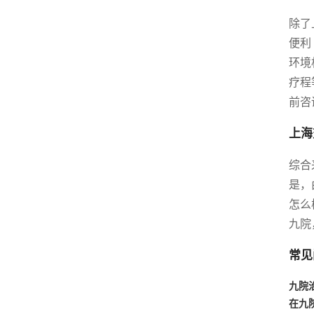
除了
便利
环境
疗程
前咨
上海
综合
是，
怎么
九院
常见
九院
在九