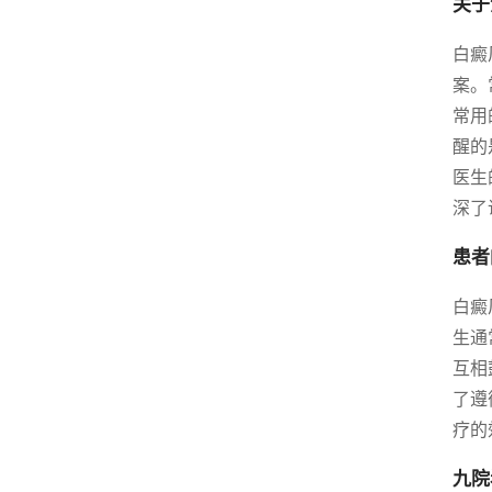
关于
白癜
案。
常用
醒的
医生
深了
患者
白癜
生通
互相
了遵
疗的
九院