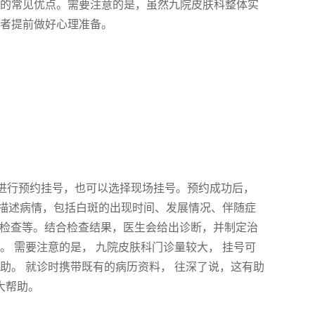
科的常见优点。需要注意的是，虽然九院皮肤科整体实
患者提前做好心理准备。
上进行预约挂号，也可以选择现场挂号。预约成功后，
描述病情，包括白斑的出现时间、发展情况、伴随症
灯检查等。结合检查结果，医生会给出诊断，并制定治
。 需要注意的是， 九院皮肤科门诊量较大， 挂号可
助。 就诊时携带既有的病历资料， 往深了说，这有助
大帮助。