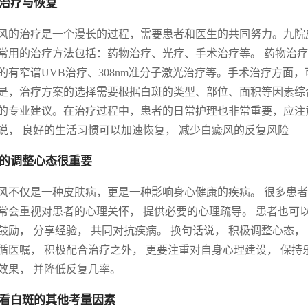
治疗与恢复
风的治疗是一个漫长的过程，需要患者和医生的共同努力。九院
常用的治疗方法包括：药物治疗、光疗、手术治疗等。 药物治
的有窄谱UVB治疗、308nm准分子激光治疗等。手术治疗方面
是，治疗方案的选择需要根据白斑的类型、部位、面积等因素综合
的专业建议。在治疗过程中，患者的日常护理也非常重要，应注
说， 良好的生活习惯可以加速恢复， 减少白癜风的反复风险
的调整心态很重要
风不仅是一种皮肤病，更是一种影响身心健康的疾病。 很多患
常会重视对患者的心理关怀， 提供必要的心理疏导。 患者也可
鼓励， 分享经验， 共同对抗疾病。 换句话说， 积极调整心态，
循医嘱， 积极配合治疗之外， 更要注重对自身心理建设， 保持
效果， 并降低反复几率。
看白斑的其他考量因素