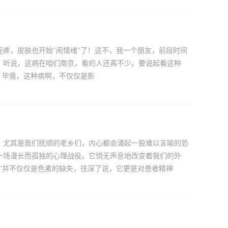
疼，皮肤也开始"闹情绪"了！这不，我一个朋友，前段时间
。听说，这病在咱们南京，看的人还真不少。要说起看这种
？毕竟，这种病啊，不仅仅是影
，尤其是我们抚顺的老乡们，内心都会涌起一股难以言喻的恐
一场漫长而孤独的心理战役。它悄无声息地改变着我们的外
”并不仅仅是色素的缺失，往深了说，它更是对患者精神