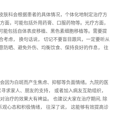
皮肤科会根据患者的具体情况，个体化地制定治疗方
疗方面，可能包括外用药膏、口服药物等。光疗方面，
，可能包括自体表皮移植、黑色素细胞移植等。需要提
考虑， 换句话说， 切记不要盲目跟风，一定要听从
意防晒、避免外伤、均衡饮食、保持良好的作息， 往
者会因为白斑而产生焦虑、抑郁等负面情绪。九院的医
以寻求家人、朋友的支持， 或者加入病友互助组织，
 对治疗的效果大有裨益。 也建议大家在治疗期间, 除
乐观心态和积极情绪， 往深了说， 这能够有效提高诊