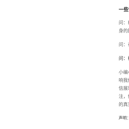
一些
问：
身的
问：
问：
小编
响我
信展
注，
的真
声明