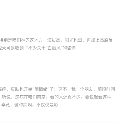
。特别是咱们林芝这地方，海拔高，阳光也烈，再加上高原反
天可是收到了不少关于“白癜风”的咨询
疼，皮肤也开始"闹情绪"了！这不，我一个朋友，前段时间
。听说，这病在咱们南京，看的人还真不少。要说起看这种
？毕竟，这种病啊，不仅仅是影