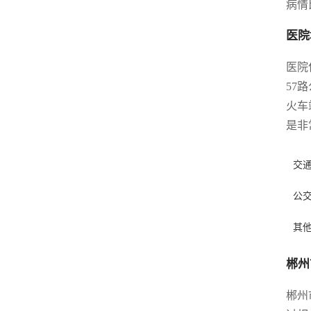
病情
医院
医院
57
火车
是非
交
公
其
郴州
郴州