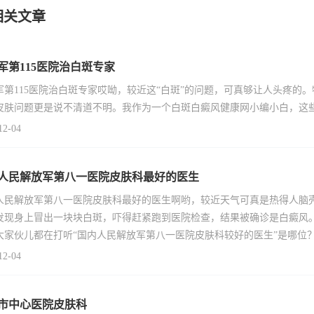
相关文章
军第115医院治白斑专家
军第115医院治白斑专家哎呦，较近这“白斑”的问题，可真够让人头疼的
皮肤问题更是说不清道不明。我作为一个白斑白癜风健康网小编小白，这些
12-04
人民解放军第八一医院皮肤科最好的医生
人民解放军第八一医院皮肤科最好的医生啊哟，较近天气可真是热得人脑壳
发现身上冒出一块块白斑，吓得赶紧跑到医院检查，结果被确诊是白癜风
大家伙儿都在打听“国内人民解放军第八一医院皮肤科较好的医生”是哪位
12-04
市中心医院皮肤科