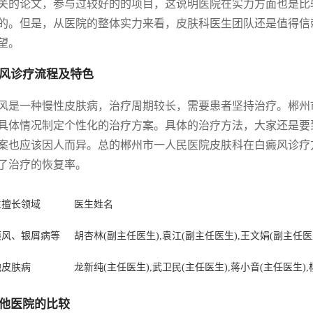
关的论文，参与过较好的的项目，这说明医院在实力方面也是比
的。但是，从医院的整体实力来看，皮肤科医生团队还是值得信
望。
风诊疗流程及特色
风是一种慢性皮肤病，治疗周期较长，需要患者坚持治疗。郴州
具体情况制定个性化的治疗方案。具体的治疗方法，大家还是要
案也应该因人而异。总的郴州市一人民医院皮肤科在白癜风诊疗
了治疗的恢复率。
生擅长领域
医生姓名
癜风、银屑病等
胡杏林(副主任医生),袁江(副主任医生),王文娟(副主任医
他皮肤病
龙新纯(主任医生),武卫民(主任医生),蒋小音(主任医生),
他医院的比较