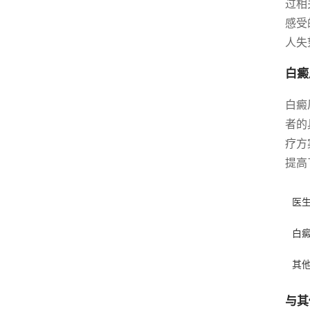
过相
感受
人失
白癜
白癜
者的
疗方
提高
医
白
其
与其