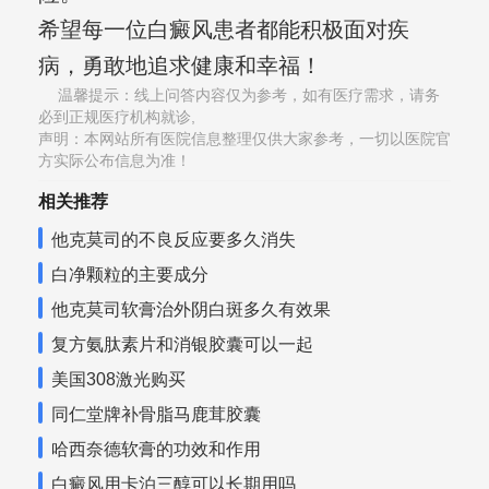
希望每一位白癜风患者都能积极面对疾
病，勇敢地追求健康和幸福！
温馨提示：线上问答内容仅为参考，如有医疗需求，请务
必到正规医疗机构就诊,
声明：本网站所有医院信息整理仅供大家参考，一切以医院官
方实际公布信息为准！
相关推荐
他克莫司的不良反应要多久消失
白净颗粒的主要成分
他克莫司软膏治外阴白斑多久有效果
复方氨肽素片和消银胶囊可以一起
美国308激光购买
同仁堂牌补骨脂马鹿茸胶囊
哈西奈德软膏的功效和作用
白癜风用卡泊三醇可以长期用吗