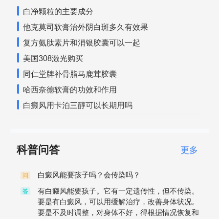
白净颗粒的主要成分
他克莫司软膏治外阴白斑多久有效果
复方氨肽素片和消银胶囊可以一起
美国308激光购买
同仁堂牌补骨脂马鹿茸胶囊
哈西奈德软膏的功效和作用
白癜风用卡泊三醇可以长期用吗
科普问答
更多
白癜风能要孩子吗？会传染吗？
问
有白癜风能要孩子。它有一定遗传性，但不传染。
答
要是有白癜风，可以用缓解治疗，改善身体状况。
要是不及时调整，对身体不好，得根据情况恢复和