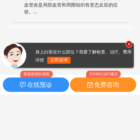
血管炎是局部血管和周围组织有变态反应的症
状。...
身上白斑在什么部位？我要了解检查、治疗、费用
详情
立即咨询
掌握病情好就医
2分钟出治疗建议
在线预诊
免费咨询
首页
|
药品指南
|
FAQ问题
Copyright © 2026
白癜风之家网
版权所有
鲁ICP备14010760号-3
声明：本站内容仅供参考，不作为诊断及医疗依据；部分文字及图
片均来自于网络，如侵犯到您的权益，请及时联系我们进行处理，
联系邮箱：skinhealth#foxmail.com（#改为@）。