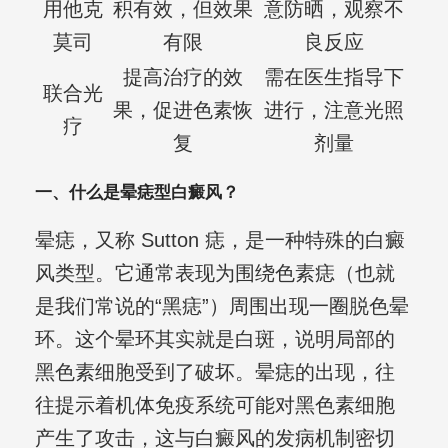
用他克
积有效，但效果
意防晒，观察不
莫司
有限
良反应
提高治疗的效
需在医生指导下
联合光
果，促进色素恢
进行，注意光照
疗
复
剂量
一、什么是晕痣型白癜风？
晕痣，又称 Sutton 痣，是一种特殊的白癜
风类型。它通常表现为围绕色素痣（也就
是我们常说的“黑痣”）周围出现一圈脱色晕
环。这个晕环其实就是白斑，说明局部的
黑色素细胞受到了破坏。晕痣的出现，往
往提示着机体免疫系统可能对黑色素细胞
产生了攻击，这与白癜风的发病机制密切