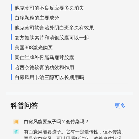
他克莫司的不良反应要多久消失
白净颗粒的主要成分
他克莫司软膏治外阴白斑多久有效果
复方氨肽素片和消银胶囊可以一起
美国308激光购买
同仁堂牌补骨脂马鹿茸胶囊
哈西奈德软膏的功效和作用
白癜风用卡泊三醇可以长期用吗
科普问答
更多
白癜风能要孩子吗？会传染吗？
问
有白癜风能要孩子。它有一定遗传性，但不传染。
答
要是有白癜风，可以用缓解治疗，改善身体状况。