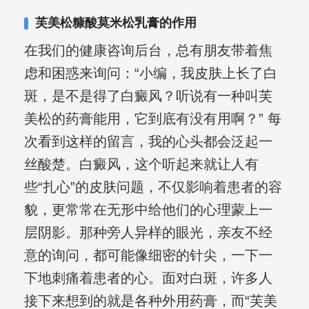
合巩固用药的调理，并对白癜风患者的
芙美松糠酸莫米松乳膏的作用
日常维护、饮食、锻炼等给予综合指
在我们的健康咨询后台，总有朋友带着焦
导，全方位帮助患者康复。
虑和困惑来询问：“小编，我皮肤上长了白
斑，是不是得了白癜风？听说有一种叫芙
美松的药膏能用，它到底有没有用啊？” 每
次看到这样的留言，我的心头都会泛起一
丝酸楚。白癜风，这个听起来就让人有
些“扎心”的皮肤问题，不仅影响着患者的容
貌，更常常在无形中给他们的心理蒙上一
层阴影。那种旁人异样的眼光，亲友不经
意的询问，都可能像细密的针尖，一下一
下地刺痛着患者的心。面对白斑，许多人
接下来想到的就是各种外用药膏，而“芙美