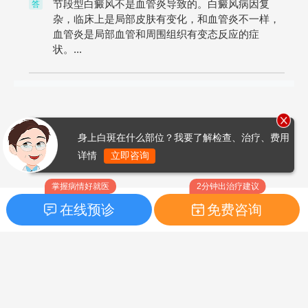
节段型白癜风不是血管炎导致的。白癜风病因复
答
杂，临床上是局部皮肤有变化，和血管炎不一样，
血管炎是局部血管和周围组织有变态反应的症
状。...
身上白斑在什么部位？我要了解检查、治疗、费用
详情
立即咨询
掌握病情好就医
2分钟出治疗建议
在线预诊
免费咨询
首页
|
药品指南
|
FAQ问题
Copyright © 2026
白癜风之家网
版权所有
鲁ICP备14010760号-3
声明：本站内容仅供参考，不作为诊断及医疗依据；部分文字及图
片均来自于网络，如侵犯到您的权益，请及时联系我们进行处理，