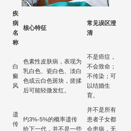
疾
病
常见误区澄
核心特征
名
清
称
不是癌症，
色素性皮肤病，表现为
白
不会致命；
乳白色、瓷白色、淡白
癜
不传染；可
色或云白色斑块，搓揉
风
以结婚生
后可能轻微发红。
育。
并不是所有
遗
约3%-5%的概率遗传
患者子女都
传
给下一代，并不是一些
会患病，无