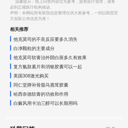
温馨提示：线上问答内容仅为参考，如有医疗需求，请务
必到正规医疗机构就诊,
声明：本网站所有医院信息整理仅供大家参考，一切以医院官
方实际公布信息为准！
相关推荐
他克莫司的不良反应要多久消失
白净颗粒的主要成分
他克莫司软膏治外阴白斑多久有效果
复方氨肽素片和消银胶囊可以一起
美国308激光购买
同仁堂牌补骨脂马鹿茸胶囊
哈西奈德软膏的功效和作用
白癜风用卡泊三醇可以长期用吗