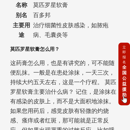
名称
莫匹罗星软膏
别名
百多邦
主要用
治疗细菌性皮肤感染，如脓疱
途
病、毛囊炎等
立
莫匹罗星软膏怎么用？
即
报
这药膏怎么用，也是有讲究的，可不能随
名
全
便乱抹。一般是在患处涂抹，一天三次，
国
公
持续大约五天左右，这是一个疗程。 莫匹
益
援
罗星软膏主要治什么病？ 记住，是涂抹在
助
有感染的皮肤上，而不是大面积地涂抹。
如果您用药后，感觉皮肤有轻微的灼烧
感、瘙痒或者红斑，那可能就是正常反