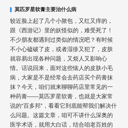
复发期;临床运用中医的辨证施治，理法
莫匹罗星软膏主要治什么病
方药，综合治疗方面，建树颇丰。
较近脸上起了几个小脓包，又红又痒的，
跟《西游记》里的妖怪似的，难受死了！
不少朋友都遇到过类似的情况吧？有时候
不小心磕破了皮，或者湿疹又犯了，皮肤
就容易出现各种问题，又烦人又影响心
情。话说回来，面对这些恼人的皮肤小毛
病，大家是不是经常会去药店买个药膏抹
抹？今天，咱们就来聊聊药店里常见的一
种药膏——莫匹罗星软膏，也就是大家常
说的“百多邦”，看看它到底能帮我们解决什
么问题。这篇文章，咱可不讲什么深奥的
医学术语，就用大白话，结合咱老百姓的