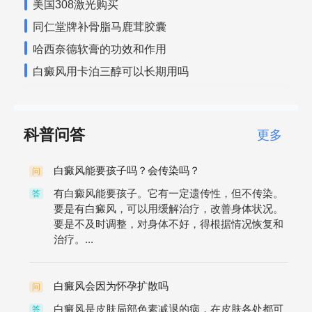
美国308激光购买
同仁堂牌补骨脂马鹿茸胶囊
哈西奈德软膏的功效和作用
白癜风用卡泊三醇可以长期用吗
科普问答
更多
白癜风能要孩子吗？会传染吗？
问
有白癜风能要孩子。它有一定遗传性，但不传染。
答
要是有白癜风，可以用缓解治疗，改善身体状况。
要是不及时调整，对身体不好，得根据情况恢复和
治疗。...
白癜风会因为怀孕扩散吗
问
白癜风是皮肤局部色素减退的病，在皮肤各处都可
答