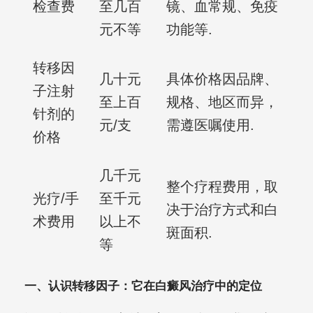
检查费
至几百
镜、血常规、免疫
元不等
功能等.
转移因
几十元
具体价格因品牌、
子注射
至上百
规格、地区而异，
针剂的
元/支
需遵医嘱使用.
价格
几千元
整个疗程费用，取
光疗/手
至千元
决于治疗方式和白
术费用
以上不
斑面积.
等
一、认识转移因子：它在白癜风治疗中的定位