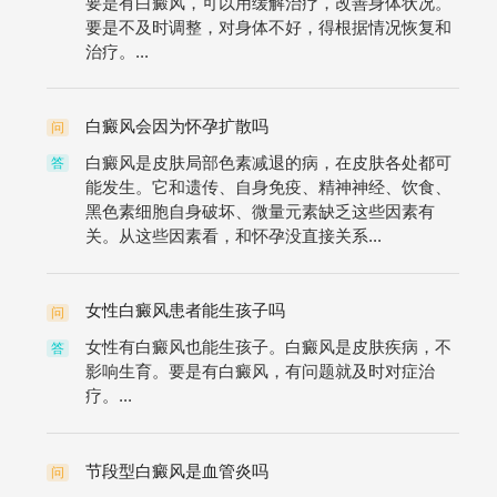
要是有白癜风，可以用缓解治疗，改善身体状况。
要是不及时调整，对身体不好，得根据情况恢复和
治疗。...
白癜风会因为怀孕扩散吗
问
白癜风是皮肤局部色素减退的病，在皮肤各处都可
答
能发生。它和遗传、自身免疫、精神神经、饮食、
黑色素细胞自身破坏、微量元素缺乏这些因素有
关。从这些因素看，和怀孕没直接关系...
女性白癜风患者能生孩子吗
问
女性有白癜风也能生孩子。白癜风是皮肤疾病，不
答
影响生育。要是有白癜风，有问题就及时对症治
疗。...
节段型白癜风是血管炎吗
问