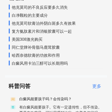
他克莫司的不良反应要多久消失
白净颗粒的主要成分
他克莫司软膏治外阴白斑多久有效果
复方氨肽素片和消银胶囊可以一起
美国308激光购买
同仁堂牌补骨脂马鹿茸胶囊
哈西奈德软膏的功效和作用
白癜风用卡泊三醇可以长期用吗
科普问答
更多
白癜风能要孩子吗？会传染吗？
问
有白癜风能要孩子。它有一定遗传性，但不传染。
答