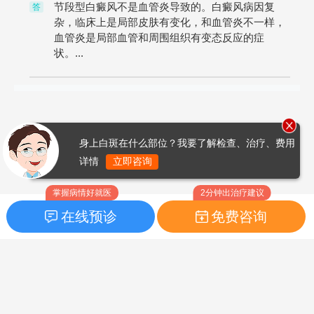
节段型白癜风不是血管炎导致的。白癜风病因复
答
杂，临床上是局部皮肤有变化，和血管炎不一样，
血管炎是局部血管和周围组织有变态反应的症
状。...
身上白斑在什么部位？我要了解检查、治疗、费用
详情
立即咨询
掌握病情好就医
2分钟出治疗建议
在线预诊
免费咨询
首页
|
药品指南
|
FAQ问题
Copyright © 2026
白癜风之家网
版权所有
鲁ICP备14010760号-3
声明：本站内容仅供参考，不作为诊断及医疗依据；部分文字及图