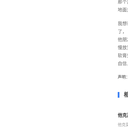
那个
地面
我想
了，
他朋
慢放
软膏
自信
声明
他克
他克