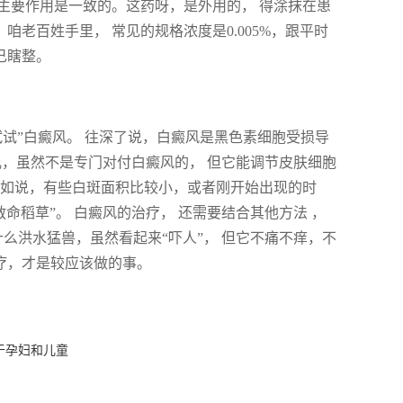
主要作用是一致的。这药呀，是外用的， 得涂抹在患
咱老百姓手里， 常见的规格浓度是0.005%，跟平时
己瞎整。
试”白癜风。 往深了说，白癜风是黑色素细胞受损导
儿，虽然不是专门对付白癜风的， 但它能调节皮肤细胞
比如说，有些白斑面积比较小，或者刚开始出现的时
命稻草”。 白癜风的治疗， 还需要结合其他方法 ，
么洪水猛兽，虽然看起来“吓人”， 但它不痛不痒，不
治疗，才是较应该做的事。
于孕妇和儿童