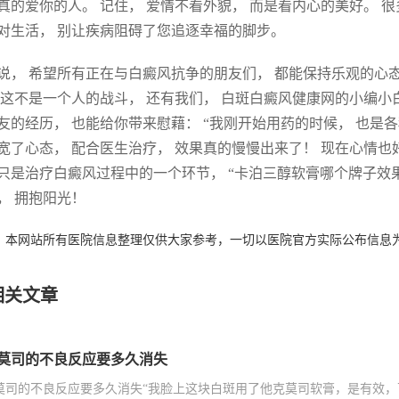
真的爱你的人。 记住， 爱情不看外貌， 而是看内心的美好。 
对生活， 别让疾病阻碍了您追逐幸福的脚步。
说， 希望所有正在与白癜风抗争的朋友们， 都能保持乐观的心态
 这不是一个人的战斗， 还有我们， 白斑白癜风健康网的小编小
友的经历， 也能给你带来慰藉： “我刚开始用药的时候， 也是
宽了心态， 配合医生治疗， 效果真的慢慢出来了！ 现在心情也好
只是治疗白癜风过程中的一个环节， “卡泊三醇软膏哪个牌子效果
， 拥抱阳光！
：本网站所有医院信息整理仅供大家参考，一切以医院官方实际公布信息
相关文章
莫司的不良反应要多久消失
莫司的不良反应要多久消失“我脸上这块白斑用了他克莫司软膏，是有效