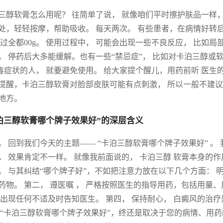
三醇软膏怎么用呢？ 往简单了说， 就像咱们平时擦护肤品一样， 洗干
处，轻轻按摩，帮助吸收。 每天两次。 有些患者，在病情好转
超过全都00g。 使用过程中， 可能会出现一些不良反应， 比如
， 停药后大多能缓解。也有一些“禁忌症”， 比如对卡泊三醇或
毒症状的人， 就要避免使用。 给大家提个醒儿，用药前听 医生
提醒，卡泊三醇软膏对脸部皮肤可能有点刺激， 所以一般不建议
地方。
泊三醇软膏哪个牌子效果好”的深层含义
， 回到我们今天的主题—— “卡泊三醇软膏哪个牌子效果好” 。
， 效果肯定不一样。 就像我前面说的， 卡泊三醇 软膏本身的
。 与其纠结“哪个牌子好”，不如把注意力放在以下几个方面： 
药物。 第二， 遵医嘱 ， 严格按照医生的指导用药，包括用量
 出现任何不适及时告知医生。 第四， 保持耐心， 白癜风的治疗
 “卡泊三醇软膏哪个牌子效果好”，终还是取决于您的病情、用药