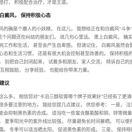
稳打， 积极配合治疗，才是王道。
白癜风， 保持积极心态
风的确是个磨人的小妖精， 在这儿， 我想给正在和白癜风“斗争
 这个问题还在纠结的朋友们， 说几句心里话。 患上白癜风， 确
响工作和生活， 甚至会产生自卑感。 但请记住， 白癜风虽然会
心态和生活习惯， 还是有很大机会控制甚至改善的。 保持积极的
。 别把自己封闭起来， 试着多和朋友、家人交流， 倾诉自己的
 互相鼓励， 分享经验， 也能给你带来力量。
建议
这么多， 相信您对“卡泊三醇软膏哪个牌子效果好”已经有了更清
很多要注意的地方。 我给您提几点建议， 供您参考： 一是， 注
能会抑制黑色素的合成。 适当吃一些富含酪氨酸和铜、锌等微量
， 夏季阳光中的紫外线比较强， 尽量避免长时间暴晒。 可以
霜。 冬季可以适当晒太阳， 促进黑色素的形成。 三是， 保持规