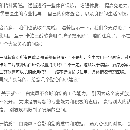
和精神紧张。 适当进行一些体育锻炼， 增强体质， 提高免疫力
 需要医生的专业指导， 自已的积极配合，以及良好的生活习惯
这么多， 咱们也该收个尾啦。 温馨提示一下，我们今天讨论了
使用。 至于“卡泊三醇软膏哪个牌子效果好”，咱们注意了， 不
几个大家关心的问题：
泊三醇软膏对所有白癜风患者都有效吗？” 不是的，它主要用于银屑病，
用卡泊三醇软膏后白斑会尽量消失吗？” 不一定，这取决于病情、治疗方案
泊三醇软膏可以长期使用吗？” 一般不建议长期使用，具体情况请遵医嘱。
再来点实际的，给您几个贴心的小建议：
. 关于就业： 白癜风不会影响您的工作能力， 别因为这个病就放
不公开。 关键是展现您的专业能力和积极的态度， 赢得别人的
信， 别被疾病限制了发展的空间。
 关于情感： 白癜风不会影响您的爱情和婚姻。 遇到心仪的对象，