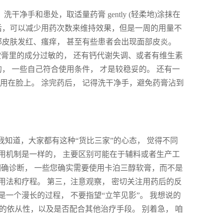
净手和患处，取适量药膏 gently (轻柔地)涂抹在
后，可以减少用药次数来维持效果，但是一周的用量不
局部皮肤发红、瘙痒， 甚至有些患者会出现面部皮炎。
软膏里的成分过敏的， 还有钙代谢失调、或者有维生素
的， 一些自己符合使用条件， 才是较稳妥的。 还有一
用在脸上。 涂完药后， 记得洗干净手，避免药膏沾到
 我知道，大家都有这种“货比三家”的心态， 觉得不同
作用机制是一样的， 主要区别可能在于辅料或者生产工
明确诊断， 一些您确实需要使用卡泊三醇软膏，而不是
、用法和疗程。 第三，注意观察， 密切关注用药后的反
是一个漫长的过程， 不要指望“立竿见影”。 我想说的
的依从性，以及是否配合其他治疗手段。 别着急， 咱