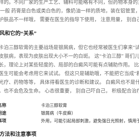
样的。不同厂家的生产工艺、辅料可能略有不同，但药物本身的
 一般 药膏是白色或类白色的，像奶油一样的质地，装在铝管里， 
护肤品不一样哦， 需要在医生的指导下使用， 注意用量， 别自
风和它的“关系”
卡泊三醇软膏的主要战场是银屑病，但它也经常被医生们拿来“试
皮肤病，表现为皮肤出现大小不一的白斑。 这“卡泊三醇” 哥们
长，理论上对某些轻度的、局部的白癜风可能有点辅助作用。 
医生可能会考虑用它来试试。 但这只是辅助哦，不能把它当成“救
光疗、药物等等， 具体得看医生的诊断和建议。 白癜风也不是什
，也不会危及生命。 心态很重要， 别自己吓自己， 积极配合
名称
卡泊三醇软膏
用途
银屑病（牛皮癣）
事项
外用，可能引起局部刺激，避免强日光照射，慎用
方法和注意事项