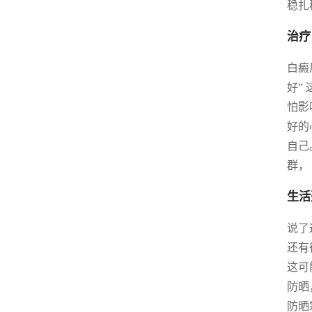
稳扎
治疗
白癜
好”
怕影
好的
自己
群，
生活
说了
还有
这可
防晒
防晒