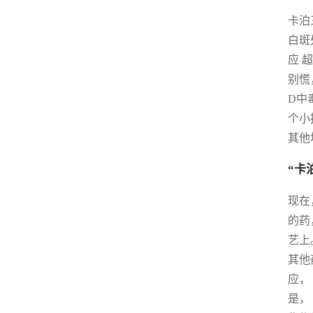
卡泊
白斑
应 
别慌
D中
个小
其他
“卡
现在
的药
艺上
其他
应，
是，