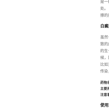
是一
处。
擦的
白癜
虽然
致的
的生
候，
比如
传染
药物
主要
注意
使用