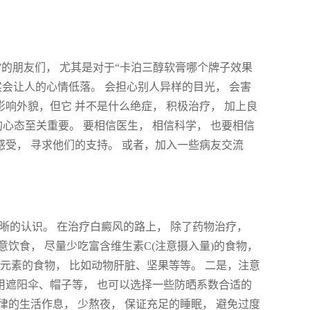
”的朋友们， 尤其是对于“卡泊三醇软膏哪个牌子效果
实会让人的心情低落。 会担心别人异样的目光， 会害
影响外貌，但它 并不是什么绝症， 积极治疗， 加上良
心态至关重要。 要相信医生， 相信科学， 也要相信
感受， 寻求他们的支持。 或者，加入一些病友交流
晰的认识。 在治疗白癜风的路上， 除了药物治疗，
意饮食， 尽量少吃富含维生素C(注意摄入量)的食物，
元素的食物， 比如动物肝脏、坚果等等。 二是，注意
使用遮阳伞、帽子等， 也可以选择一些防晒系数合适的
律的生活作息， 少熬夜， 保证充足的睡眠， 避免过度