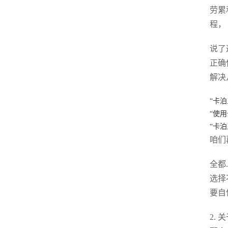
劳累
程，
说了
正确
解决
“卡
“使
“卡
咱们
全都
选择
要自
2.