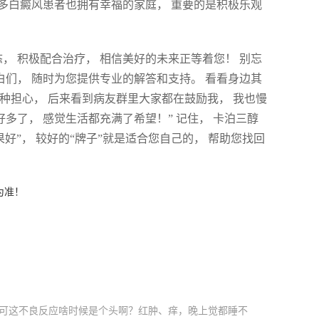
很多白癜风患者也拥有幸福的家庭， 重要的是积极乐观
， 积极配合治疗， 相信美好的未来正等着您！ 别忘
白们， 随时为您提供专业的解答和支持。 看看身边其
各种担心， 后来看到病友群里大家都在鼓励我， 我也慢
多了， 感觉生活都充满了希望！” 记住， 卡泊三醇
好”， 较好的“牌子”就是适合您自己的， 帮助您找回
为准！
，可这不良反应啥时候是个头啊？红肿、痒，晚上觉都睡不