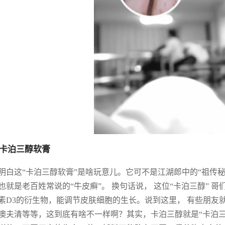
卡泊三醇软膏
明白这“卡泊三醇软膏”是啥玩意儿。它可不是江湖郎中的“祖传
也就是老百姓常说的“牛皮癣”。 换句话说， 这位“卡泊三醇” 
素D3的衍生物，能调节皮肤细胞的生长。说到这里， 有些朋友
澳夫清等等，这到底有啥不一样啊？其实，卡泊三醇就是“卡泊三