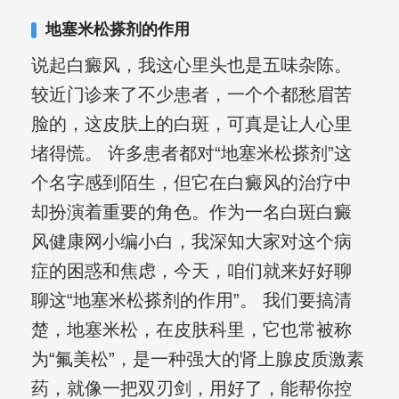
其对女性银屑病、顽固性银屑病、全身
地塞米松搽剂的作用
大面积、手脚部银屑病的治疗有丰富经
说起白癜风，我这心里头也是五味杂陈。
验。
较近门诊来了不少患者，一个个都愁眉苦
脸的，这皮肤上的白斑，可真是让人心里
堵得慌。 许多患者都对“地塞米松搽剂”这
个名字感到陌生，但它在白癜风的治疗中
却扮演着重要的角色。作为一名白斑白癜
风健康网小编小白，我深知大家对这个病
症的困惑和焦虑，今天，咱们就来好好聊
聊这“地塞米松搽剂的作用”。 我们要搞清
楚，地塞米松，在皮肤科里，它也常被称
为“氟美松”，是一种强大的肾上腺皮质激素
药，就像一把双刃剑，用好了，能帮你控