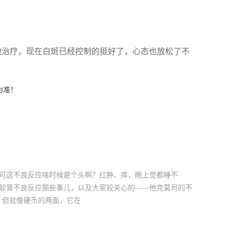
他治疗，现在白斑已经控制的挺好了，心态也放松了不
为准！
，可这不良反应啥时候是个头啊？红肿、痒，晚上觉都睡不
司软膏不良反应那些事儿，以及大家较关心的——他克莫司的不
，但就像硬币的两面，它在