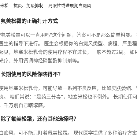
米松
抗炎、免疫抑制
局限性或进展期白癜风
 氟美松霜的正确打开方式
“氟美松霜可以一直用吗”这个问题，答案可不是那么简单粗暴。
医生的指导下进行。 医生会根据你的白癜风类型、病程、严重程
起见，地塞米松乳膏的使用疗程不宜过长，一般不超过2周。 
光疗、外用钙调神经磷酸酶抑制剂等。
 长期使用的风险你晓得不？
使用地塞米松乳膏，可能导致一系列不良反应，比如皮肤萎缩、
炎。 咱们常说：“是药三分毒”，地塞米松也不例外。 长期使
，千万别自己瞎琢磨。
 除了氟美松霜，还有其他选择吗？
白癜风，可不能只盯着氟美松霜。 现代医学提供了多种治疗方案