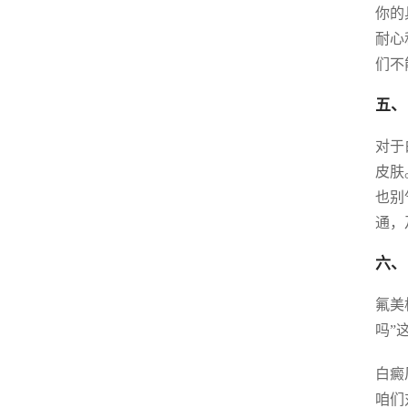
你的
耐心
们不
五、
对于
皮肤
也别
通，
六、
氟美
吗”
白癜
咱们