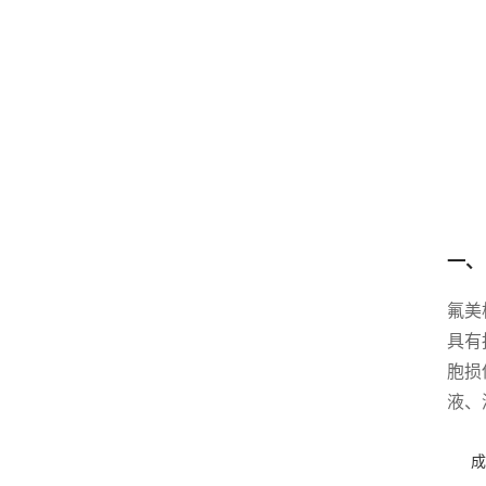
一、
氟美
具有
胞损
液、
成