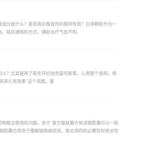
要成分是什么？是否真的像宣传的那样有效？白净颗粒作为一
血、祛风通络的方式，辅助治疗气血不和、
如斗？尤其是用了医生开的他克莫司软膏，心里那个急啊，恨
斑多久有效果”这个话题。要
药物联合使用的问题。关于“复方氨肽素片和消银胶囊可以一起
消银胶囊也常用于缓解银屑病症状。联合用药的必要性和安全性