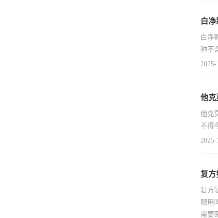
白净
白净
种不
2025-
他克
他克
不得
2025-
复方
复方
服用
需要