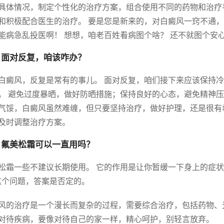
具体情况，制定个性化的治疗方案，组合使用不同的药物和治疗
和积极配合医生的治疗。 要是您是新来的，对白癜风一窍不通
能病急乱投医啊！ 想想，咱老百姓看病图个啥？ 还不就图个安
 面对反复，咱该咋办？
白癜风，反复是常有的事儿。 面对反复，咱们接下来应该保持
。 避免过度暴晒，做好防晒措施；保持良好的心态，避免精神压
气馁，白癜风虽然难缠，但只要坚持治疗，做好护理，还是很有
及时调整治疗方案。
 氟美松霜可以一直用吗？
松霜一些不建议长期使用。 它的作用是让你暂缓一下身上的症状，
这个问题，答案是否定的。
风的治疗是一个漫长而复杂的过程，需要综合治疗，包括药物、
对待疾病，要像对待自己的家一样，精心呵护，别轻言放弃。