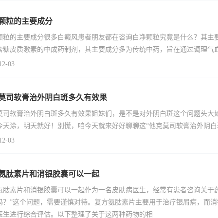
颗粒的主要成分
颗粒的主要成分很多白癜风患者朋友都在咨询白净颗粒究竟是什么？其主
含糖皮质激素的中成药制剂，其主要成分多为传统中药，旨在通过调理气
12-03
莫司软膏治外阴白斑多久有效果
莫司软膏治外阴白斑多久有效果姐妹们，是不是对外阴白斑这个问题头大
今天涂，明天就好！别慌，咱今天就来好好聊聊这“他克莫司软膏治外阴白
12-03
氨肽素片和消银胶囊可以一起
氨肽素片和消银胶囊可以一起作为一名皮肤病医生，经常有患者咨询关于
吗？”这个问题，需要谨慎对待。复方氨肽素片主要用于治疗银屑病，而
医生进行综合评估。以下整理了关于这两种药物的相