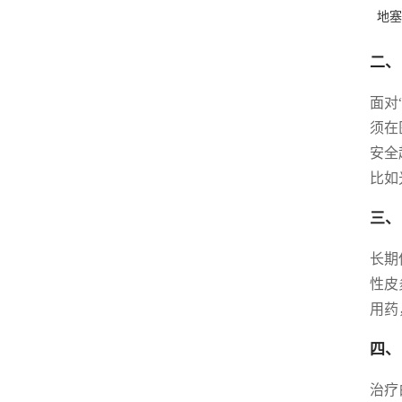
地塞
二、
面对
须在
安全
比如
三、
长期
性皮
用药
四、
治疗