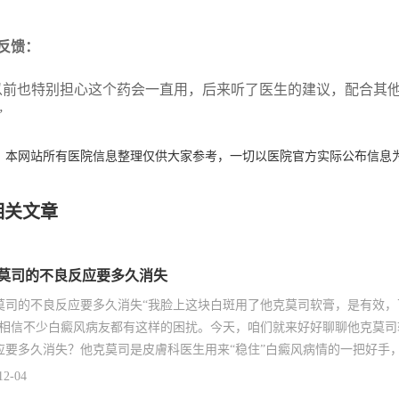
反馈：
以前也特别担心这个药会一直用，后来听了医生的建议，配合其
”
：本网站所有医院信息整理仅供大家参考，一切以医院官方实际公布信息
相关文章
莫司的不良反应要多久消失
莫司的不良反应要多久消失“我脸上这块白斑用了他克莫司软膏，是有效
”相信不少白癜风病友都有这样的困扰。今天，咱们就来好好聊聊他克莫
应要多久消失？他克莫司是皮膚科医生用来“稳住”白癜风病情的一把好手
12-04