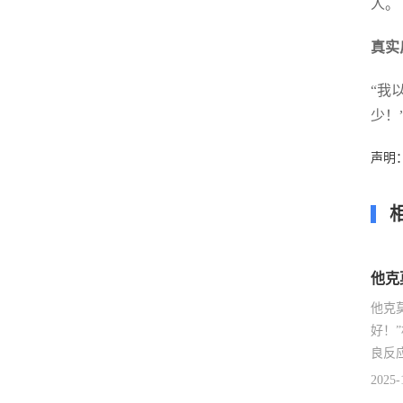
人。
真实
“我
少！
声明
他克
他克
好！
良反
2025-