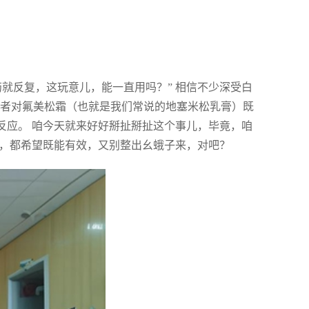
就反复，这玩意儿，能一直用吗？” 相信不少深受白
患者对氟美松霜（也就是我们常说的地塞米松乳膏）既
反应。 咱今天就来好好掰扯掰扯这个事儿，毕竟，咱
病，都希望既能有效，又别整出幺蛾子来，对吧？