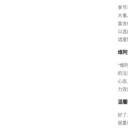
季节
大事
富含
以选
适度
维阿
“维
的注
心态
力孜
温馨
好了
很重