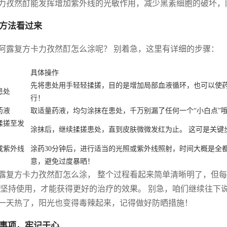
力孜然酊能发挥增加紫外线的光敏作用，减少黑素细胞的破坏，
方法看过来
阿露复方卡力孜然酊怎么涂呢？ 别着急，这里有详细的步骤：
具体操作
先将患处用手轻轻揉搓，目的是增加局部血液循环，也可以使药
患处
行！
药液
取适量药液，均匀涂抹在患处，千万别漏了任何一个“小白点”
揉搓至发
涂抹后，继续揉搓患处，直到皮肤微微发红为止。 这可是关键
或紫外线
涂药30分钟后，进行适当的光照或紫外线照射，时间大概是全都
意，避免过度暴晒！
露复方卡力孜然酊怎么涂， 整个过程看起来简单清晰明了，但每个
 坚持使用，才能获得更好的治疗的效果。 别急，咱们继续往下
一天热了，阳光也变得毒辣起来，记得做好防晒措施！
事项，牢记于心