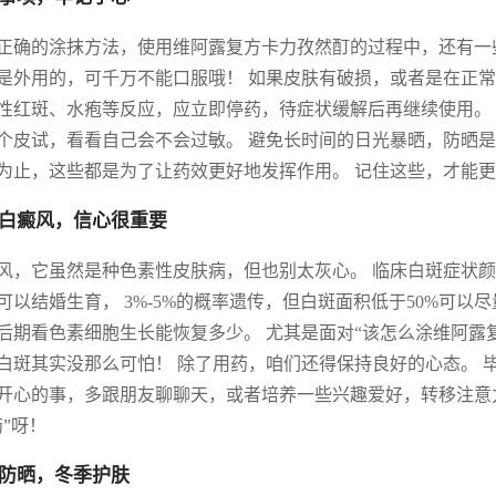
正确的涂抹方法，使用维阿露复方卡力孜然酊的过程中，还有一
是外用的，可千万不能口服哦！ 如果皮肤有破损，或者是在正常
性红斑、水疱等反应，应立即停药，待症状缓解后再继续使用。
个皮试，看看自己会不会过敏。 避免长时间的日光暴晒，防晒是
为止，这些都是为了让药效更好地发挥作用。 记住这些，才能
白癜风，信心很重要
风，它虽然是种色素性皮肤病，但也别太灰心。 临床白斑症状颜
可以结婚生育， 3%-5%的概率遗传，但白斑面积低于50%可以
后期看色素细胞生长能恢复多少。 尤其是面对“该怎么涂维阿露
白斑其实没那么可怕！ 除了用药，咱们还得保持良好的心态。 
开心的事，多跟朋友聊聊天，或者培养一些兴趣爱好，转移注意
药”呀！
防晒，冬季护肤