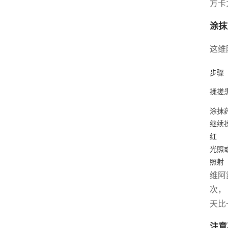
方卡
涂抹
这维
步骤
揉搓
涂抹
继续
红
光照
照射
维阿
次，
天比
注意