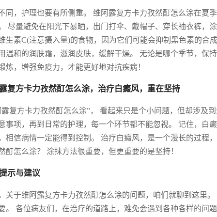
不同，护理也要有所侧重。 维阿露复方卡力孜然酊怎么涂在夏季
。 尽量避免在阳光下暴晒，出门打伞、戴帽子、穿长袖衣裤，涂
维生素C(注意摄入量)的食物，因为它们可能会抑制黑色素的合
用温和的润肤霜，滋润皮肤，缓解干燥。 无论是哪个季节，保持
锻炼，增强免疫力，才能更好地对抗疾病！
露复方卡力孜然酊怎么涂，治疗白癜风，重在坚持
阿露复方卡力孜然酊怎么涂”， 看起来只是个小问题，但却涉及
意事项，再到日常的护理，每一个环节都不能忽视。 记住，白
，相信病情一定能得到控制。 治疗白癜风，是一个漫长的过程，
然酊怎么涂？ 涂抹方法很重要，但更重要的是坚持！
提示与建议
，关于维阿露复方卡力孜然酊怎么涂的问题，咱们就聊到这里。 
要。 各位病友们，在治疗的道路上，难免会遇到各种各样的问题