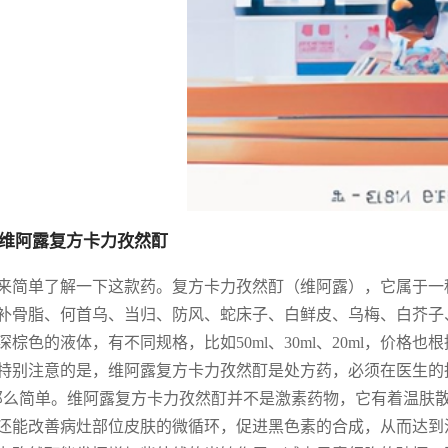
维阿露复方卡力孜然酊
来简单了解一下这款药。复方卡力孜然酊（维阿露），它属于一
补骨脂、何首乌、当归、防风、蛇床子、白鲜皮、乌梅、白芥子
深棕色的液体，有不同规格，比如50ml、30ml、20ml，价
特别注意的是，维阿露复方卡力孜然酊是处方药，必须在医生的
那么简单。维阿露复方卡力孜然酊并不是激素药物，它有着温肤
还能改善病灶部位皮肤的微循环，促进黑色素的合成，从而达到