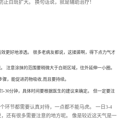
防止白斑扩大。 换句话说，就是辅助治疗！
效更好地渗透。 很多老病友都说，这揉搓啊，得下点力气才
哦。 注意涂抹的范围要稍微大于白斑区域，往外延伸一小圈。
步骤，能促进药物吸收,而且要持续。
5-30分钟，具体时间要根据医生的建议来确定。 但一定要注
环节都需要认真对待，一点都不能马虎。 一日3-4
说，还有很多需要注意的地方呢。 像是较近这天气是一