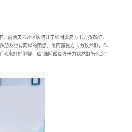
这不，前两天去社区医院开了维阿露复方卡力孜然酊，
很多朋友也有同样的困惑。维阿露复方卡力孜然酊，作
们就来好好聊聊，这“维阿露复方卡力孜然酊怎么涂”