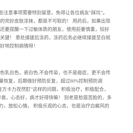
些注意事项需要特别留意，免得让各位病友“踩坑”。
的完好皮肤涂抹，都是不可取的！ 用药后，如果出现
 还要提醒一下过敏体质的朋友，使用前要慎重，较好
关键！ 患处揉搓后涂药，涂药后务必继续揉搓至白斑
更好地控制病情呀！
色乳白色，瓷白色,不会传染，也不是癌症，更不会传
尽量恢复，后期做好预防反复，超过80%控制预防调
复方卡力孜然酊”这样的问题，积极治疗，积极配合，
毕竟，心态好，病才好得快嘛！ 别老是愁眉苦脸的，多
力，放松心情。 积极乐观的心态，也是治疗白癜风的