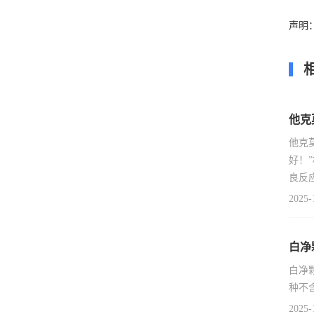
声明
他克
他克
好！
良反
2025-
白净
白净
种不
2025-