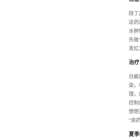
除了
这药
水肿
先做
发红
治疗
白癜
染，
理，
控制
想想
“良
夏季