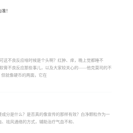
为准！
，可这不良反应啥时候是个头啊？红肿、痒，晚上觉都睡不
司软膏不良反应那些事儿，以及大家较关心的——他克莫司的不
，但就像硬币的两面，它在
要成分是什么？是否真的像宣传的那样有效？白净颗粒作为一
血、祛风通络的方式，辅助治疗气血不和、