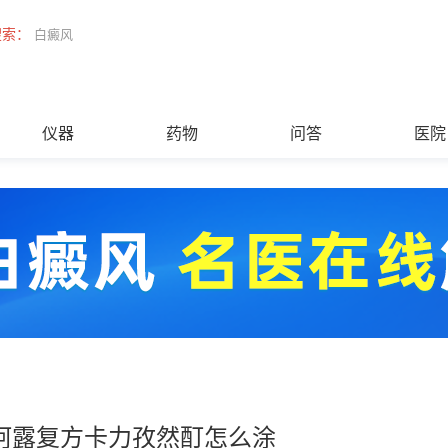
搜索：
白癜风
仪器
药物
问答
医院
阿露复方卡力孜然酊怎么涂