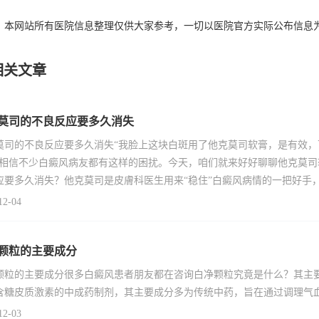
：本网站所有医院信息整理仅供大家参考，一切以医院官方实际公布信息
相关文章
莫司的不良反应要多久消失
莫司的不良反应要多久消失“我脸上这块白斑用了他克莫司软膏，是有效
”相信不少白癜风病友都有这样的困扰。今天，咱们就来好好聊聊他克莫
应要多久消失？他克莫司是皮膚科医生用来“稳住”白癜风病情的一把好手
12-04
颗粒的主要成分
颗粒的主要成分很多白癜风患者朋友都在咨询白净颗粒究竟是什么？其主
含糖皮质激素的中成药制剂，其主要成分多为传统中药，旨在通过调理气
12-03