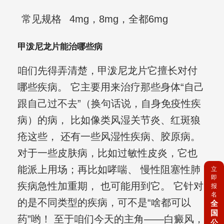
常见规格
4mg，8mg，全都6mg
甲泼尼龙片能治哪些病
咱们先得弄清楚，甲泼尼龙片它擅长对付
哪些疾病。 它主要用来治疗那些身体“自己
跟自己过不去”（换句话说，自身免疫性疾
病）的病， 比如像类风湿关节炎、红斑狼
疮这些， 还有一些风湿性疾病、胶原病。
对于一些皮肤病，比如过敏性皮炎，它也
能派上用场；再比如哮喘、 慢性阻塞性肺
立
即
疾病急性加重期， 也可能用到它。 它针对
报
名
的是不同类型的疾病，可不是“啥都可以
全
国
药”哟！ 至于咱们今天的主角——白癜风，
公