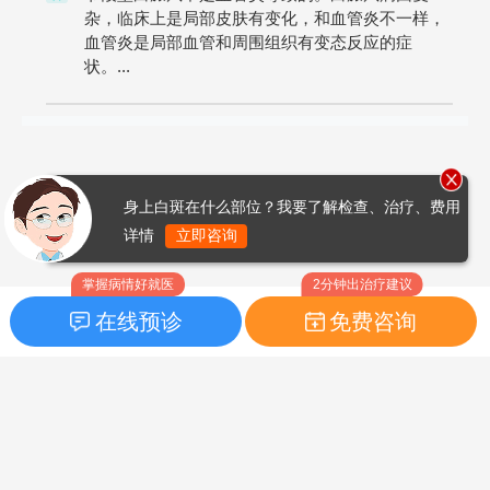
杂，临床上是局部皮肤有变化，和血管炎不一样，
血管炎是局部血管和周围组织有变态反应的症
状。...
身上白斑在什么部位？我要了解检查、治疗、费用
详情
立即咨询
掌握病情好就医
2分钟出治疗建议
在线预诊
免费咨询
首页
|
药品指南
|
FAQ问题
Copyright © 2026
白癜风之家网
版权所有
鲁ICP备14010760号-3
声明：本站内容仅供参考，不作为诊断及医疗依据；部分文字及图
片均来自于网络，如侵犯到您的权益，请及时联系我们进行处理，