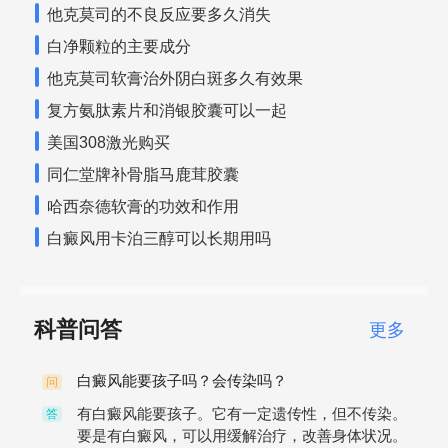
他克莫司的不良反应要多久消失
白净颗粒的主要成分
他克莫司软膏治外阴白斑多久有效果
复方氨肽素片和消银胶囊可以一起
美国308激光购买
同仁堂牌补骨脂马鹿茸胶囊
哈西奈德软膏的功效和作用
白癜风用卡泊三醇可以长期用吗
科普问答
更多
白癜风能要孩子吗？会传染吗？
问
有白癜风能要孩子。它有一定遗传性，但不传染。
答
要是有白癜风，可以用缓解治疗，改善身体状况。