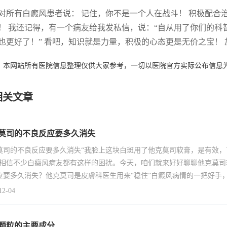
对所有白癜风患者说： 记住，你不是一个人在战斗！ 积极配合
！ 我还记得，有一个病友给我发私信，说：“自从用了你们的
也更好了！” 看吧，知识就是力量，积极的心态更是无价之宝！
：本网站所有医院信息整理仅供大家参考，一切以医院官方实际公布信息
相关文章
莫司的不良反应要多久消失
莫司的不良反应要多久消失“我脸上这块白斑用了他克莫司软膏，是有效
”相信不少白癜风病友都有这样的困扰。今天，咱们就来好好聊聊他克莫
应要多久消失？他克莫司是皮膚科医生用来“稳住”白癜风病情的一把好手
12-04
颗粒的主要成分