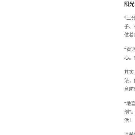
阳光
“三
子、
仗着
“看
心。
其实
法，
意防
“地
剂”
活！
温馨