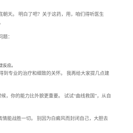
底朝天。 明白了吧？关于这药，用，咱们得听医生
。
问题：
症反应。
得到专业的治疗和细致的关怀。 我再给大家提几点建
候，你的能力比外貌更重要。 试试“曲线救国”，从自
真情能战胜一切。 别因为白癜风而封闭自己，大胆去