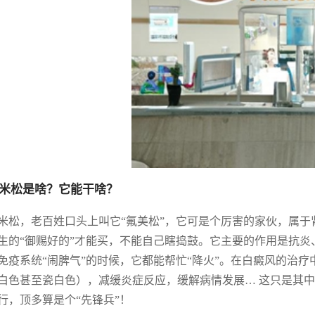
米松是啥？它能干啥？
米松，老百姓口头上叫它“氟美松”，它可是个厉害的家伙，属
生的“御赐好的”才能买，不能自己瞎捣鼓。它主要的作用是抗
免疫系统“闹脾气”的时候，它都能帮忙“降火”。在白癜风的治
白色甚至瓷白色），减缓炎症反应，缓解病情发展… 这只是其
行，顶多算是个“先锋兵”！