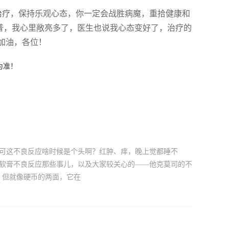
治疗，保持乐观心态，你一定会战胜病魔，重拾健康和
科普，我心里敞亮多了，医生也说我心态变好了，治疗的
 加油，各位！
为准！
，可这不良反应啥时候是个头啊？红肿、痒，晚上觉都睡不
司软膏不良反应那些事儿，以及大家较关心的——他克莫司的不
，但就像硬币的两面，它在