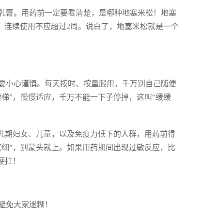
乳膏。用药前一定要看清楚，是哪种地塞米松！地塞
，连续使用不应超过2周。说白了，地塞米松就是一个
要小心谨慎。每天按时、按量服用，千万别自己随便
梯”，慢慢适应，千万不能一下子停掉，这叫“缓缓
哺乳期妇女、儿童，以及免疫力低下的人群，用药前得
底细”，别蒙头就上。如果用药期间出现过敏反应，比
硬扛！
避免大家迷糊！