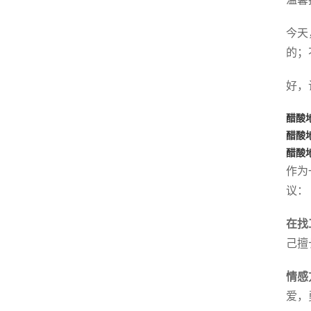
今天
的；
好，
醋酸
醋酸
醋酸
作为
议：
在找
己擅
情感
爱，