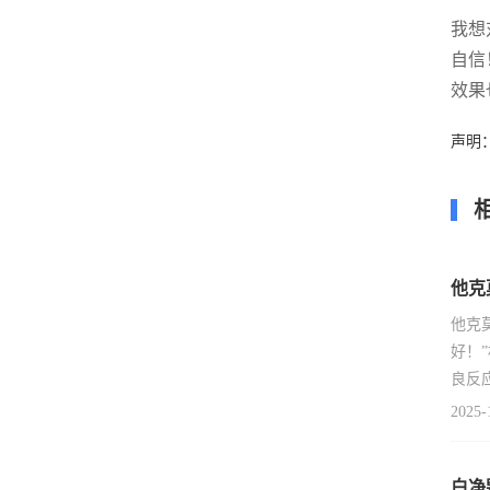
我想
自信
效果
声明
他克
他克
好！
良反
2025-
白净