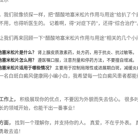
，我们就像侦探一样，把“醋酸地塞米松片作用与用途”给扒了个
不用，也得听医生的。 记着啊，得“对症下药”，还得“综合治疗”
让我们再来回顾一下“醋酸地塞米松片作用与用途”相关的几个小
地塞米松片是什么？
肾上腺皮质激素药，处方药，用于抗炎、抗过敏等。
地塞米松片怎么用？
遵医嘱口服，注意剂量和停药方法，不要擅自增减。
地塞米松片适用于哪些情况？
主要用于控制局限性或进展期白斑，减缓炎
一名白斑白癜风健康网小编小白，我希望每一位白癜风患者都能
工作上，
积极展现你的优点，不要因为外貌而失去信心。 很多时
长的领域开始，也能干出一番事业！
方面，
找到一个理解你，并支持你的人。 真爱，不在乎外表。 
勇敢去追！