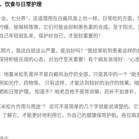
、饮食与日常护理
分治，七分养”，这道理用在白癜风身上也一样。日常吃的方面，
柠檬、猕猴桃等等，它们可能会抑制黑色素的合成。至于阳光，
自己年轻就乱来，保护好自己，才是较重要的！
这照片，我这白斑这么严重，能治好吗？”我经常听到患者这样的
保持积极乐观的心态，对治疗至关重要！有个病友说得好：“心态
，地塞米松乳膏并不是白癜风治疗的全部，只是其中的一个 “助手
例如光疗、药物等。 只有这样，才能达到较好的治疗的效果。
晒和日常护理。 知道不？咱老百姓不是常说嘛，药补不如食补
塞米松片作用与用途”？ 这可不是简单的几个字就能说清楚的。它
。 了解它，才能更好地利用它，为自己的健康保驾护航。各位
提示