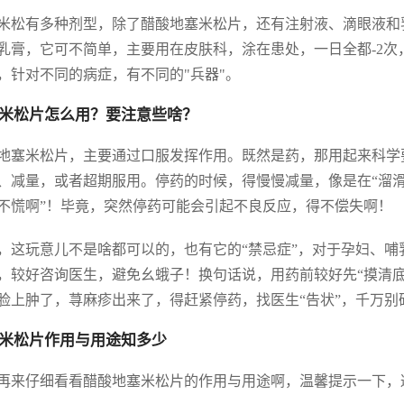
米松有多种剂型，除了醋酸地塞米松片，还有注射液、滴眼液和
乳膏，它可不简单，主要用在皮肤科，涂在患处，一日全都-2次
，针对不同的病症，有不同的"兵器"。
米松片怎么用？要注意些啥？
地塞米松片，主要通过口服发挥作用。既然是药，那用起来科学
、减量，或者超期服用。停药的时候，得慢慢减量，像是在“溜滑
不慌啊”！毕竟，突然停药可能会引起不良反应，得不偿失啊！
，这玩意儿不是啥都可以的，也有它的“禁忌症”，对于孕妇、
，较好咨询医生，避免幺蛾子！换句话说，用药前较好先“摸清
脸上肿了，荨麻疹出来了，得赶紧停药，找医生“告状”，千万别
米松片作用与用途知多少
再来仔细看看醋酸地塞米松片的作用与用途啊，温馨提示一下，