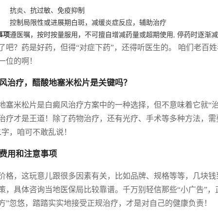
抗炎、抗过敏、免疫抑制
控制局限性或进展期白斑，减缓炎症反应，辅助治疗
事项
遵医嘱，按时按量服用，不可擅自增减药量或超期使用, 停药时逐渐
了吧？药是好药，但得“对症下药”，还得听医生的。 咱们老百
一位的啊！
风治疗，醋酸地塞米松片是关键吗？
地塞米松片是白癜风治疗方案中的一种选择，但不意味着它就“治
治疗才是王道！除了药物治疗，还有光疗、手术等多种方法，需
二字，咱可不敢乱说！
费用和注意事项
价格，这玩意儿跟很多因素有关，比如品牌、规格等等，几块钱
策，具体咨询当地医保局比较靠谱。千万别轻信那些“小广告”，
方”忽悠，踏踏实实地接受正规治疗，才是对自己的健康负责！