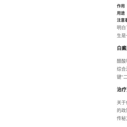
作用
用途
注意
明白
生是
白癜
醋酸
综合
键"
治疗
关于
的政
传秘