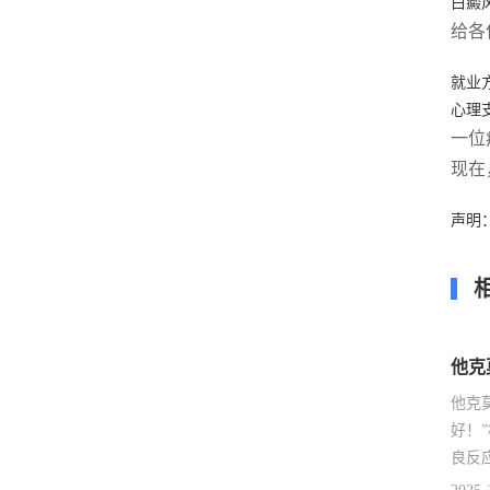
白癜
给各
就业
心理
一位
现在
声明
他克
他克
好！
良反