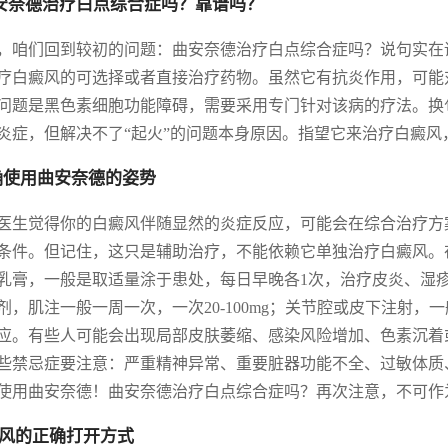
曲安奈德治疗白点综合症吗？靠谱吗？
，咱们回到较初的问题：曲安奈德治疗白点综合症吗？说句实在
疗白癜风的可选择或者直接治疗药物。虽然它有抗炎作用，可能
问题是黑色素细胞功能障碍，需要采用专门针对该病的疗法。换
炎症，但解决不了“起火”的问题本身原因。指望它来治疗白癜风
确使用曲安奈德的姿势
医生觉得你的白癜风伴随显然的炎症反应，可能会在综合治疗方
条件。但记住，这只是辅助治疗，不能依赖它单独治疗白癜风。
乳膏，一般是取适量涂于患处，每日早晚各1次，治疗皮炎、湿疹
剂，肌注一般一周一次，一次20-100mg；关节腔或皮下注射，一
应。有些人可能会出现局部皮肤萎缩、感染风险增加、色素沉着
些禁忌症要注意：严重精神异常、重要脏器功能不全、过敏体质
使用曲安奈德！曲安奈德治疗白点综合症吗？再次注意，不可作
风的正确打开方式