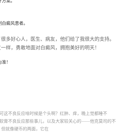
疗方案。
制白癜风患者。
了很多好心人，医生、病友，他们给了我很大的支持。
友一样，勇敢地面对白癜风，拥抱美好的明天！
为准！
，可这不良反应啥时候是个头啊？红肿、痒，晚上觉都睡不
司软膏不良反应那些事儿，以及大家较关心的——他克莫司的不
，但就像硬币的两面，它在