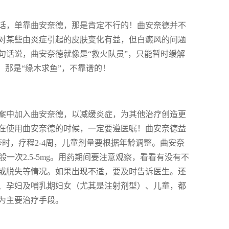
话，单靠曲安奈德，那是肯定不行的！曲安奈德并不
对某些由炎症引起的皮肤变化有益，但白癜风的问题
句话说，曲安奈德就像是“救火队员”，只能暂时缓解
，那是“缘木求鱼”，不靠谱的！
案中加入曲安奈德，以减缓炎症，为其他治疗创造更
在使用曲安奈德的时候，一定要遵医嘱！曲安奈德益
时，疗程2-4周，儿童剂量要根据年龄调整。曲安奈
般一次2.5-5mg。用药期间要注意观察，看看有没有不
或脱失等情况。如果出现不适，要及时告诉医生。还
、孕妇及哺乳期妇女（尤其是注射剂型）、儿童，都
为主要治疗手段。