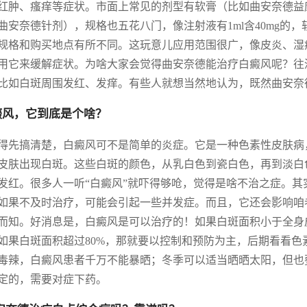
红肿、瘙痒等症状。市面上常见的剂型有软膏（比如曲安奈德益
曲安奈德针剂），规格也五花八门，像注射液有1ml含40mg的，
规格和购买地点有所不同。这玩意儿应用范围很广，像皮炎、湿
用它来缓解症状。为啥大家会觉得曲安奈德能治疗白癜风呢？往
比如白斑周围发红、发痒。有些人就想当然地认为，既然曲安奈
癜风，它到底是个啥？
得先搞清楚，白癜风可不是简单的炎症。它是一种色素性皮肤病
皮肤出现白斑。这些白斑的颜色，从乳白色到瓷白色，再到淡白
发红。很多人一听“白癜风”就吓得够呛，觉得是啥不治之症。
如果不及时治疗，可能会引起一些并发症。而且，它还会影响咱
而知。好消息是，白癜风是可以治疗的！如果白斑面积小于全身
如果白斑面积超过80%，那就要以控制和预防为主，后期看看
毒辣，白癜风患者千万不能暴晒；冬季可以适当晒晒太阳，但也
定的，需要对症下药。