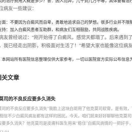
风的治疗费用大概是多少？答：因人而异，几千到几万不等，具体要看治
位病友一些建议：
方面：不要因为白癜风而自卑，勇敢地追求自己的梦想。很多行业并不限
支持：加入白癜风患者互助群，和病友们互相鼓励，共同战胜疾病。
病友曾经说过：“刚开始得了白癜风，感觉天都塌了。后来遇到
，我已经走出阴影，积极面对生活了！”希望大家也能像这位病
：本网站所有医院信息整理仅供大家参考，一切以医院官方实际公布信息
相关文章
莫司的不良反应要多久消失
莫司的不良反应要多久消失“我脸上这块白斑用了他克莫司软膏，是有效
”相信不少白癜风病友都有这样的困扰。今天，咱们就来好好聊聊他克莫
应要多久消失？他克莫司是皮膚科医生用来“稳住”白癜风病情的一把好手