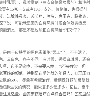
康唑乳膏）、鼻喷雾剂（曲安奈德鼻喷雾剂）和注射
软膏有15克一支或者10g一支的。价格嘛，也根据剂
疹、过敏性鼻炎、关节痛、哮喘、肩周炎、腱鞘炎，
深了说，可能就是因为白癜风有时候会伴随炎症反
德能消炎，那是不是也能把白癜风给“消灭”了？
，是由于皮肤里的黑色素细胞“罢工”了，不干活了，
色、云白色，各有不同。有时候，搓揉白斑后，还会
其实啊，它不是癌症，不会要人命，也不会传染。但
老百姓的颜值，特别是在乎外貌的年轻人，心理压力
皮肤的50%，尽量有希望治疗，后期做好预防反复就
色素细胞生长的情况，能恢复多少是多少。记住，夏季
要注意适量。曲安奈德治疗白点综合症吗？答案显然