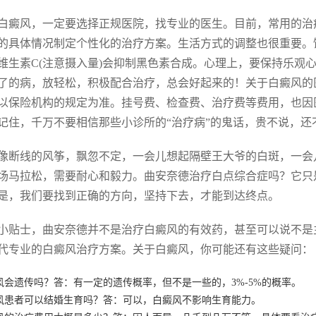
白癜风，一定要选择正规医院，找专业的医生。目前，常用的治
的具体情况制定个性化的治疗方案。生活方式的调整也很重要。饮
维生素C(注意摄入量)会抑制黑色素合成。心理上，要保持乐观
了的病，放轻松，积极配合治疗，总会好起来的！关于白癜风的
以保险机构的规定为准。挂号费、检查费、治疗费等费用，也因
记住，千万不要相信那些小诊所的“治疗病”的鬼话，贵不说，还
像断线的风筝，飘忽不定，一会儿想起隔壁王大爷的白斑，一会
场马拉松，需要耐心和毅力。曲安奈德治疗白点综合症吗？它只
是，我们要找到正确的方向，坚持下去，才能到达终点。
小贴士，曲安奈德并不是治疗白癜风的有效药，甚至可以说不是
代专业的白癜风治疗方案。关于白癜风，你可能还有这些疑问：
风会遗传吗？答：有一定的遗传概率，但不是一些的，3%-5%的概率。
风患者可以结婚生育吗？答：可以，白癜风不影响生育能力。