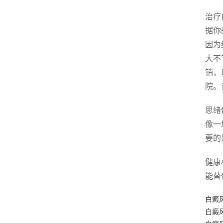
治疗
据你
因为
大不
销，
院。
思绪
像一
要的
健康
能替
白癜
白癜