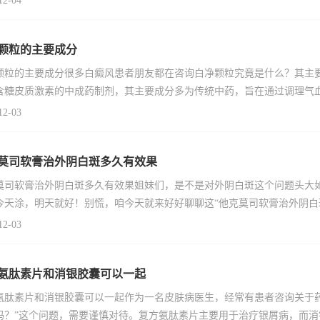
12-04
颗粒的主要成分
颗粒的主要成分很多白癜风患者朋友都在咨询白净颗粒究竟是什么？其主
含糖皮质激素的中成药制剂，其主要成分多为传统中药，旨在通过调理气
12-03
莫司软膏治外阴白斑多久有效果
莫司软膏治外阴白斑多久有效果姐妹们，是不是对外阴白斑这个问题头大
今天涂，明天就好！别慌，咱今天就来好好聊聊这“他克莫司软膏治外阴白
12-03
氨肽素片和消银胶囊可以一起
氨肽素片和消银胶囊可以一起作为一名皮肤病医生，经常有患者咨询关于
吗？”这个问题，需要谨慎对待。复方氨肽素片主要用于治疗银屑病，而