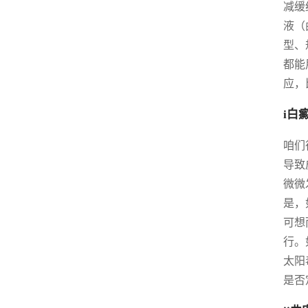
减缓
液（
型、
都能
应，
i白
咱们
导致
微微
是，
可想
行。
太阳
是否