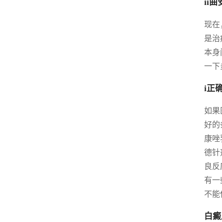
ii
现在
是治
本身
一下
i正
如果
好的
康唑
德针
良反
有一
不能
白癜