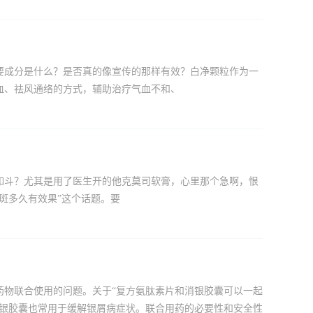
要成分是什么？是否真的像宣传的那样有效？白净颗粒作为一
血、祛风通络的方式，辅助治疗气血不和、
如斗？尤其是用了医生开的他克莫司软膏，心里那个急啊，恨
斑多久有效果”这个话题。要
药物联合使用的问题。关于“复方氨肽素片和消银胶囊可以一起
消银胶囊也常用于缓解银屑病症状。联合用药的必要性和安全性