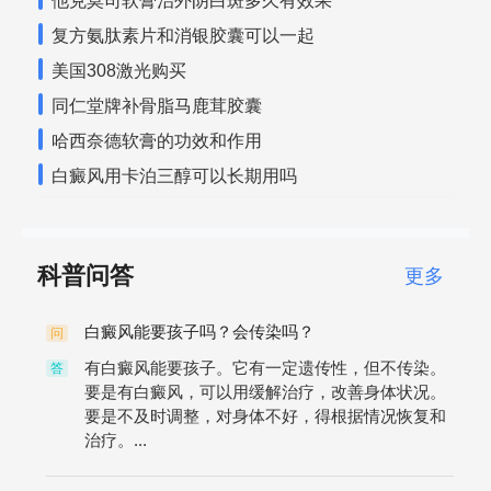
他克莫司软膏治外阴白斑多久有效果
复方氨肽素片和消银胶囊可以一起
美国308激光购买
同仁堂牌补骨脂马鹿茸胶囊
哈西奈德软膏的功效和作用
白癜风用卡泊三醇可以长期用吗
科普问答
更多
白癜风能要孩子吗？会传染吗？
问
有白癜风能要孩子。它有一定遗传性，但不传染。
答
要是有白癜风，可以用缓解治疗，改善身体状况。
要是不及时调整，对身体不好，得根据情况恢复和
治疗。...