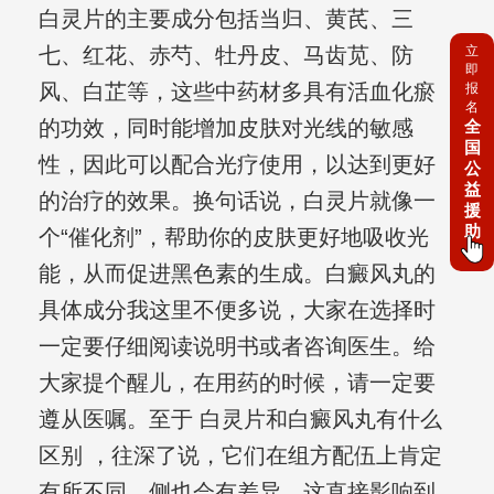
白灵片的主要成分包括当归、黄芪、三
立
七、红花、赤芍、牡丹皮、马齿苋、防
即
风、白芷等，这些中药材多具有活血化瘀
报
名
的功效，同时能增加皮肤对光线的敏感
全
国
性，因此可以配合光疗使用，以达到更好
公
益
的治疗的效果。换句话说，白灵片就像一
援
助
个“催化剂”，帮助你的皮肤更好地吸收光
能，从而促进黑色素的生成。白癜风丸的
具体成分我这里不便多说，大家在选择时
一定要仔细阅读说明书或者咨询医生。给
大家提个醒儿，在用药的时候，请一定要
遵从医嘱。至于 白灵片和白癜风丸有什么
区别 ，往深了说，它们在组方配伍上肯定
有所不同，侧也会有差异，这直接影响到