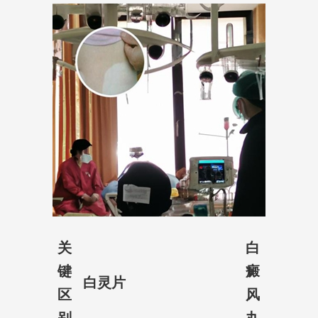
关
白
键
癜
白灵片
区
风