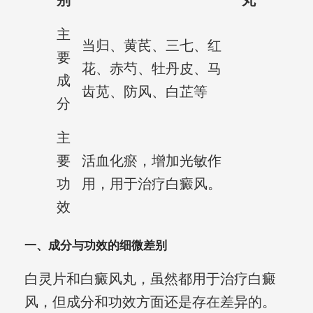
别
丸
主
当归、黄芪、三七、红
要
花、赤芍、牡丹皮、马
成
齿苋、防风、白芷等
分
主
要
活血化瘀，增加光敏作
功
用，用于治疗白癜风。
效
一、成分与功效的细微差别
白灵片和白癜风丸，虽然都用于治疗白癜
风，但成分和功效方面还是存在差异的。