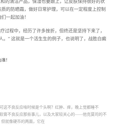
 用温和的清洁产品，保湿也要跟上，让皮肤保持很好的状
肤质的防晒霜，做好日常护理，可以在一定程度上控制
咱们一起加油！
治疗过程中，经历了许多挫折，但终还是坚持下来了，
人。” 这就是一个活生生的例子，也说明了，战胜白癜
为准！
，可这不良反应啥时候是个头啊？红肿、痒，晚上觉都睡不
司软膏不良反应那些事儿，以及大家较关心的——他克莫司的不
，但就像硬币的两面，它在