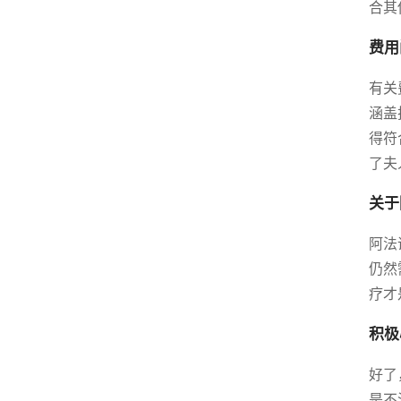
合其
费用
有关
涵盖
得符
了夫
关于
阿法
仍然
疗才
积极
好了
是不