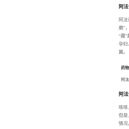
阿法
阿法
磨”
“藏
孕妇
翼。
药物
阿法
阿法
咳咳
但是
情况