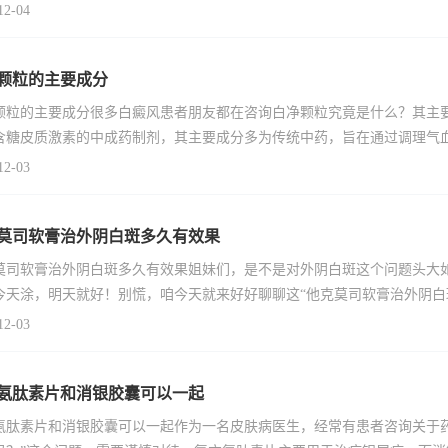
12-04
颗粒的主要成分
颗粒的主要成分很多白癜风患者朋友都在咨询白净颗粒究竟是什么？其主
含糖皮质激素的中成药制剂，其主要成分多为传统中药，旨在通过调理气
12-03
莫司软膏治外阴白斑多久有效果
莫司软膏治外阴白斑多久有效果姐妹们，是不是对外阴白斑这个问题头大
今天涂，明天就好！别慌，咱今天就来好好聊聊这“他克莫司软膏治外阴白
12-03
氨肽素片和消银胶囊可以一起
氨肽素片和消银胶囊可以一起作为一名皮肤病医生，经常有患者咨询关于