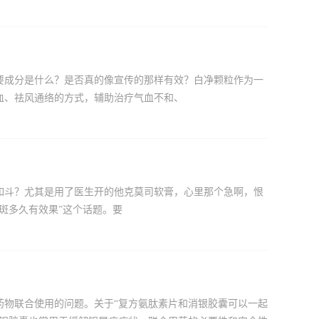
要成分是什么？是否真的像宣传的那样有效？白净颗粒作为一
血、祛风通络的方式，辅助治疗气血不和、
如斗？尤其是用了医生开的他克莫司软膏，心里那个急啊，恨
斑多久有效果”这个话题。要
药物联合使用的问题。关于“复方氨肽素片和消银胶囊可以一起