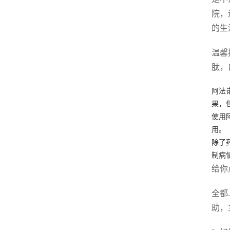
院，
的生
温馨
肽，
阿法
果，
使用
用。
除了
制病
给你
全都
助，