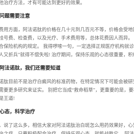
他治疗方法，才有可能达到更好的效果。
问题需要注意
费用方面，阿法诺肽的价格在几十元到几百元不等，价格会受地
挂号费、检查费，以及光疗、手术费用等，总体花费因人而异。
合保险机构的规定。 我得啰嗦一句，一定选择正规医疗机构就
人又折兵”就得不偿失啦! 治疗期间，保持乐观的心态很重要，积
阿法诺肽，我们还需要知道
诺肽目前不是治疗白癜风的标准药物，在特定情况下可能会被研
需要更多研究来证实。 别把它当成“救命稻草”，更重要的是，
是王道!
心态，科学治疗
，说了这么多，相信大家对阿法诺肽治白斑怎么用药效果好，心
治之症，只要积极配合治疗，保持乐观心态，就能战胜它。 阿法