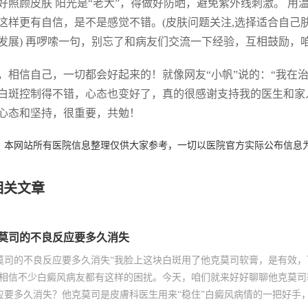
 好好照顾皮肤 阳光是“老大”，得做好防晒，避免紫外线刺激。
这样更有自信，是不是感觉不错。(皮肤问题关注,选择适合自己
发展) 再啰嗦一句，别忘了和病友们交流一下经验，互相鼓励，
，相信自己，一切都会好起来的！就像网友“小帆”说的：“我在
白斑控制得不错，心态也变好了，真的很感谢支持我的医生和家
心态和坚持，很重要，共勉！
：本网站所有医院信息整理仅供大家参考，一切以医院官方实际公布信息
相关文章
莫司的不良反应要多久消失
莫司的不良反应要多久消失“我脸上这块白斑用了他克莫司软膏，是有效
”相信不少白癜风病友都有这样的困扰。今天，咱们就来好好聊聊他克莫
应要多久消失？他克莫司是皮膚科医生用来“稳住”白癜风病情的一把好手