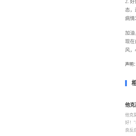
2.
态，
病情
加油
现在
风，
声明
他克
他克
好！
良反