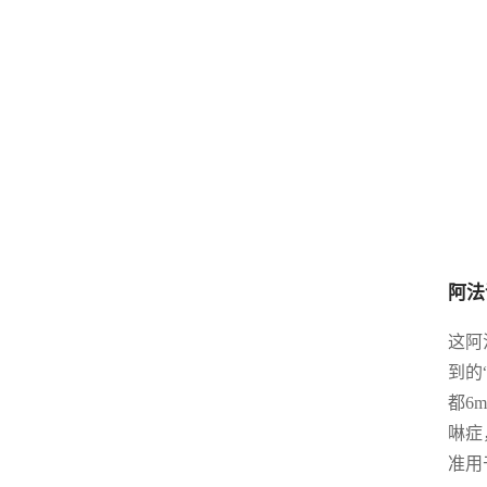
阿法
这阿
到的
都6
啉症
准用