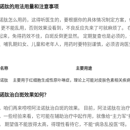
诺肽的用法用量和注意事项
诺肽怎么用药，这得听医生的，要根据你的具体情况制定方案，
，更不能乱用，否则效果没看到，不良反应先来了可就麻烦了。 
”起来，免得药效不佳，白斑反倒更显然。 定期复查也是必须的
、哺乳期妇女、儿童和老年人，用药时要特别谨慎，必须咨询医
名称
主要用途
诺肽
主要用于红细胞生成性原卟啉症，理论上可能对皮肤色素相关疾
诺肽治白斑效果如何？
，咱们再来唠唠阿法诺肽治白斑的效果。 目前，阿法诺肽在治
，一些经验来看，它可能在辅助治疗中起作用，就像给“主力军”
。 期望值不能放得太高，得理性看待它，不能“病急乱投医”呀