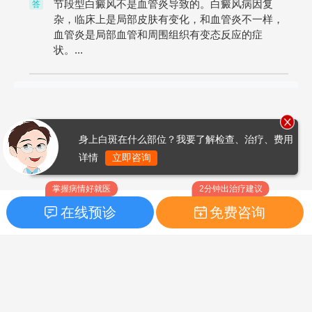
节段型白癜风不是血管炎导致的。白癜风病因复
答
杂，临床上是局部皮肤有变化，和血管炎不一样，
血管炎是局部血管和周围组织有变态反应的症
状。...
身上白斑在什么部位？我要了解检查、治疗、费用
详情
立即咨询
掌握病情好就医
2分钟出治疗建议
在线预诊
免费咨询
首页
|
药品指南
|
FAQ问题
Copyright © 2026
白癜风之家网
版权所有
鲁ICP备14010760号-3
声明：本站内容仅供参考，不作为诊断及医疗依据；部分文字及图
片均来自于网络，如侵犯到您的权益，请及时联系我们进行处理，