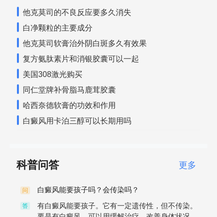
他克莫司的不良反应要多久消失
白净颗粒的主要成分
他克莫司软膏治外阴白斑多久有效果
复方氨肽素片和消银胶囊可以一起
美国308激光购买
同仁堂牌补骨脂马鹿茸胶囊
哈西奈德软膏的功效和作用
白癜风用卡泊三醇可以长期用吗
科普问答
更多
白癜风能要孩子吗？会传染吗？
问
有白癜风能要孩子。它有一定遗传性，但不传染。
答
要是有白癜风，可以用缓解治疗，改善身体状况。