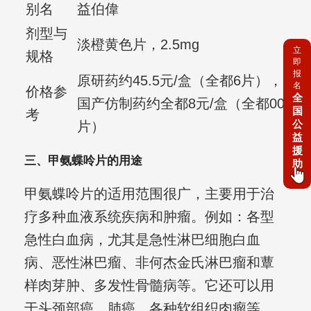
别名
益伯偉
剂型与
淡橙黄色片，2.5mg
立
规格
即
报
原研药约45.5元/盒（全都6片），
名
价格参
全
国产仿制药约全都8元/盒（全都00
国
考
公
片）
益
援
三、甲氨蝶呤片的用途
助
甲氨蝶呤片的适用范围很广，主要用于治
疗多种血液系统疾病和肿瘤。例如：各型
急性白血病，尤其是急性淋巴细胞白血
病、恶性淋巴瘤、非何杰金氏淋巴瘤和蕈
样肉芽肿、多发性骨髓病等。它还可以用
于头颈部癌、肺癌、各种软组织肉瘤等，