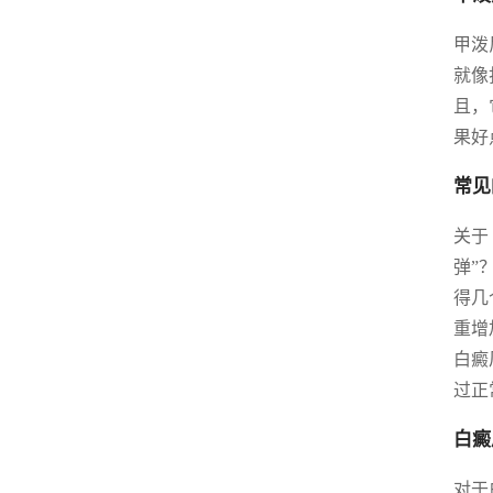
甲泼
就像
且，
果好
常见
关于
弹”
得几
重增
白癜
过正
白癜
对于