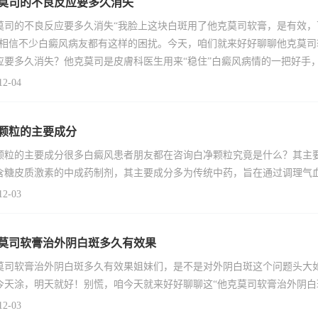
莫司的不良反应要多久消失
莫司的不良反应要多久消失“我脸上这块白斑用了他克莫司软膏，是有效
”相信不少白癜风病友都有这样的困扰。今天，咱们就来好好聊聊他克莫
应要多久消失？他克莫司是皮膚科医生用来“稳住”白癜风病情的一把好手
12-04
颗粒的主要成分
颗粒的主要成分很多白癜风患者朋友都在咨询白净颗粒究竟是什么？其主
含糖皮质激素的中成药制剂，其主要成分多为传统中药，旨在通过调理气
12-03
莫司软膏治外阴白斑多久有效果
莫司软膏治外阴白斑多久有效果姐妹们，是不是对外阴白斑这个问题头大
今天涂，明天就好！别慌，咱今天就来好好聊聊这“他克莫司软膏治外阴白
12-03