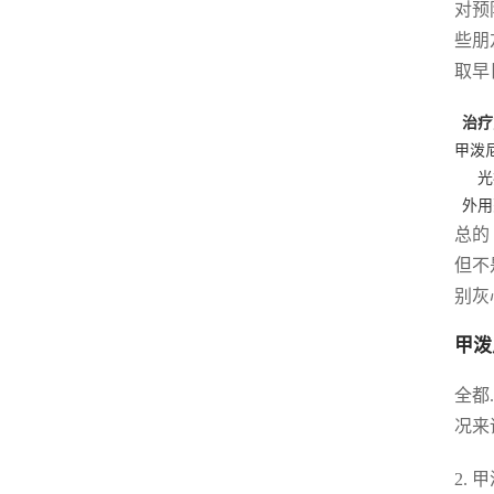
对预
些朋
取早
治疗
甲泼
光
外用
总的
但不
别灰
甲泼
全都
况来
2.