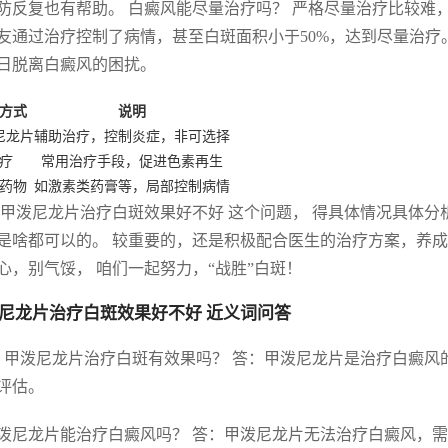
防反复也有帮助。 白癜风能尽量治疗吗？ 严格尽量治疗比较难
友通过治疗控制了病情，甚至白斑面积小于50%，达到尽量治疗
日脱离白癜风的困扰。
方式
说明
尼龙片
辅助治疗，控制炎症，非可选择
疗
常用治疗手段，促进色素再生
药物
如激素类药膏等，局部控制病情
 甲泼尼龙片治疗白斑效果好不好 这个问题， 得具体情况具体
是啥都可以的。 较重要的，还是积极配合医生的治疗方案，养成
心，别气馁， 咱们一起努力，“战胜”白斑！
尼龙片治疗白斑效果好不好 近义词问答
. 甲泼尼龙片治疗白斑有效果吗？ 答：甲泼尼龙片是治疗白癜
评估。
 甲泼尼龙片能治疗白癜风吗？ 答：甲泼尼龙片无法治疗白癜风