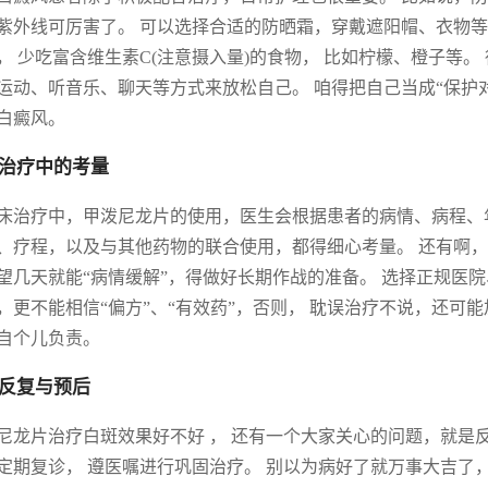
紫外线可厉害了。 可以选择合适的防晒霜，穿戴遮阳帽、衣物等
， 少吃富含维生素C(注意摄入量)的食物， 比如柠檬、橙子等。
运动、听音乐、聊天等方式来放松自己。 咱得把自己当成“保护对
白癜风。
治疗中的考量
床治疗中，甲泼尼龙片的使用，医生会根据患者的病情、病程、
、疗程，以及与其他药物的联合使用，都得细心考量。 还有啊
望几天就能“病情缓解”，得做好长期作战的准备。 选择正规医
，更不能相信“偏方”、“有效药”，否则， 耽误治疗不说，还可能
自个儿负责。
反复与预后
尼龙片治疗白斑效果好不好 ， 还有一个大家关心的问题，就是
定期复诊， 遵医嘱进行巩固治疗。 别以为病好了就万事大吉了