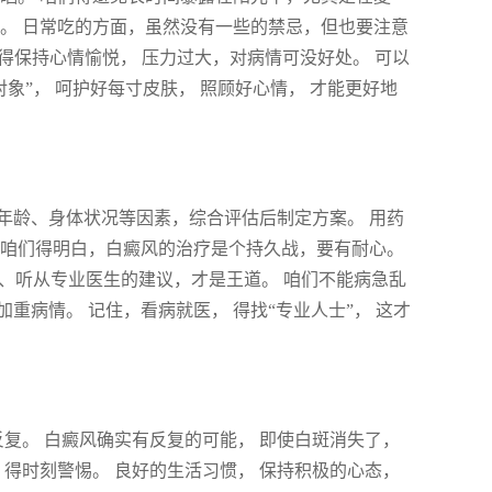
。 日常吃的方面，虽然没有一些的禁忌，但也要注意
 得保持心情愉悦， 压力过大，对病情可没好处。 可以
象”， 呵护好每寸皮肤， 照顾好心情， 才能更好地
年龄、身体状况等因素，综合评估后制定方案。 用药
，咱们得明白，白癜风的治疗是个持久战，要有耐心。
院、听从专业医生的建议，才是王道。 咱们不能病急乱
加重病情。 记住，看病就医， 得找“专业人士”， 这才
反复。 白癜风确实有反复的可能， 即使白斑消失了，
，得时刻警惕。 良好的生活习惯， 保持积极的心态，