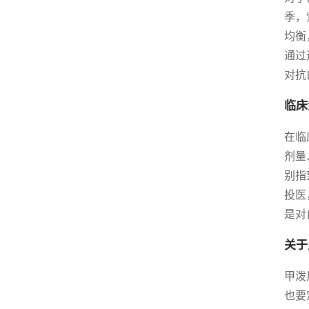
季，
均衡
通过
对抗
临床
在临
剂量
别指
投医
是对
关于
甲泼
也要