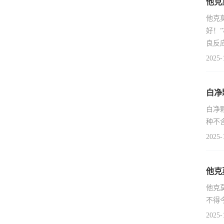
他克
他克
好！
良反
2025-
白净
白净
种不
2025-
他克
他克
不得
2025-