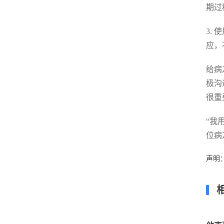
期过
3.
应，
给病
极沟
很重
“我
位病
声明