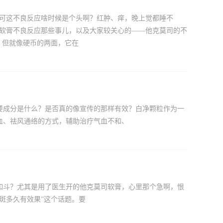
，可这不良反应啥时候是个头啊？红肿、痒，晚上觉都睡不
司软膏不良反应那些事儿，以及大家较关心的——他克莫司的不
，但就像硬币的两面，它在
要成分是什么？是否真的像宣传的那样有效？白净颗粒作为一
血、祛风通络的方式，辅助治疗气血不和、
如斗？尤其是用了医生开的他克莫司软膏，心里那个急啊，恨
斑多久有效果”这个话题。要