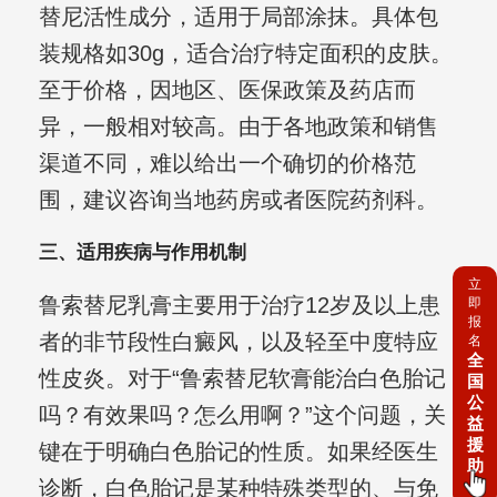
替尼活性成分，适用于局部涂抹。具体包
装规格如30g，适合治疗特定面积的皮肤。
至于价格，因地区、医保政策及药店而
异，一般相对较高。由于各地政策和销售
渠道不同，难以给出一个确切的价格范
围，建议咨询当地药房或者医院药剂科。
三、适用疾病与作用机制
立
鲁索替尼乳膏主要用于治疗12岁及以上患
即
报
者的非节段性白癜风，以及轻至中度特应
名
全
性皮炎。对于“鲁索替尼软膏能治白色胎记
国
公
吗？有效果吗？怎么用啊？”这个问题，关
益
援
键在于明确白色胎记的性质。如果经医生
助
诊断，白色胎记是某种特殊类型的、与免