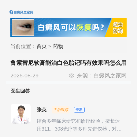
当前位置：
首页
>
药物
鲁索替尼软膏能治白色胎记吗有效果吗怎么用
啊
2025-08-29
来源：
白癜风之家网
医生回答
张英
主治医师
专科
结合多年临床研究和诊疗经验，擅长运
用311、308光疗等多种先进仪器，对不
同时期的多种银屑病进行综合治疗，尤