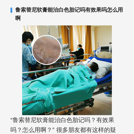
其对女性银屑病、顽固性银屑病、全身
鲁索替尼软膏能治白色胎记吗有效果吗怎么用
大面积、手脚部银屑病的治疗有丰富经
啊
验。
“鲁索替尼软膏能治白色胎记吗？有效果
吗？怎么用啊？” 很多朋友都有这样的疑