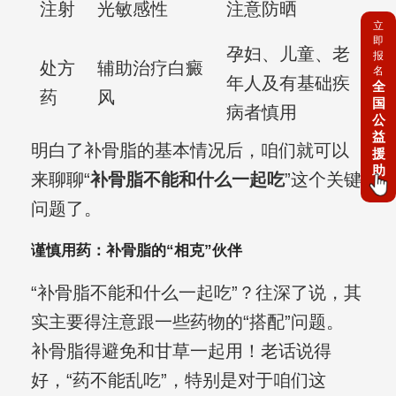
注射
光敏感性
注意防晒
立
即
孕妇、儿童、老
报
处方
辅助治疗白癜
名
年人及有基础疾
全
药
风
国
病者慎用
公
益
明白了补骨脂的基本情况后，咱们就可以
援
助
来聊聊“
补骨脂不能和什么一起吃
”这个关键
问题了。
谨慎用药：补骨脂的“相克”伙伴
“补骨脂不能和什么一起吃”？往深了说，其
实主要得注意跟一些药物的“搭配”问题。
补骨脂得避免和甘草一起用！老话说得
好，“药不能乱吃”，特别是对于咱们这