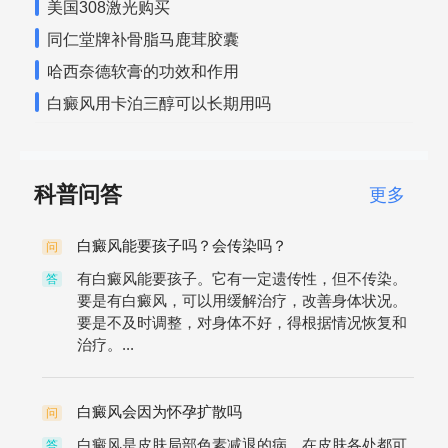
美国308激光购买
同仁堂牌补骨脂马鹿茸胶囊
哈西奈德软膏的功效和作用
白癜风用卡泊三醇可以长期用吗
科普问答
更多
白癜风能要孩子吗？会传染吗？
问
有白癜风能要孩子。它有一定遗传性，但不传染。
答
要是有白癜风，可以用缓解治疗，改善身体状况。
要是不及时调整，对身体不好，得根据情况恢复和
治疗。...
白癜风会因为怀孕扩散吗
问
白癜风是皮肤局部色素减退的病，在皮肤各处都可
答