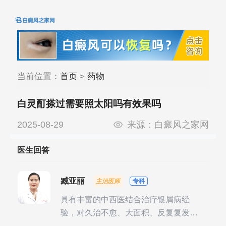
当前位置：
首页
>
药物
白灵酊搽过需要照太阳吗有效果吗
2025-08-29
来源：
白癜风之家网
医生回答
臧亚丽
主治医师
专科
具有丰富的中西医结合治疗银屑病经
验，对久治不愈、大面积、反复复发性
银屑病的诊疗有独到见解。