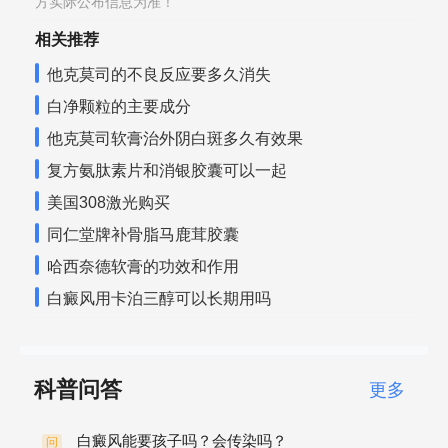
方实际公布信息为准！
相关推荐
他克莫司的不良反应要多久消失
白净颗粒的主要成分
他克莫司软膏治外阴白斑多久有效果
复方氨肽素片和消银胶囊可以一起
美国308激光购买
同仁堂牌补骨脂马鹿茸胶囊
哈西奈德软膏的功效和作用
白癜风用卡泊三醇可以长期用吗
科普问答
更多
白癜风能要孩子吗？会传染吗？
问