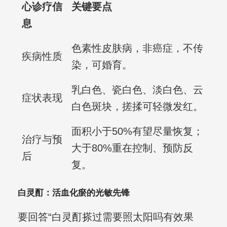
心诊疗信
关键要点
息
色素性皮肤病，非癌症，不传
疾病性质
染，可婚育。
乳白色、瓷白色、淡白色、云
症状表现
白色斑块，搓揉可轻微发红。
面积小于50%有望尽量恢复；
治疗与预
大于80%重在控制、预防反
后
复。
白灵酊：活血化瘀的光敏先锋
要回答“白灵酊搽过需要照太阳吗有效果