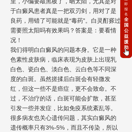
里，小编要敲黑板了，晒太阳，尤其是对
即
报
于白癜风患者真是一把双刃剑，用对了是
名
全
良药，用错了可能就是“毒药”。白灵酊搽过
国
需要照太阳吗有效果吗？答案是：要看情
公
益
况！
援
助
我们得明白白癜风的问题本身。它是一种
色素性皮肤病，临床表现为皮肤上出现乳
白色、瓷白色、淡白色、云白色等不同深
度的白斑。虽然搓揉后白斑会有轻微发
红，但这一些不是癌症，更不会致命。不
过，不治疗的话，白斑可能会扩散，甚至
引发一些并发症，比如免疫系统紊乱等。
很多病友也关心遗传问题，其实白癜风的
遗传概率只有3%-5%，而且不传染，所以