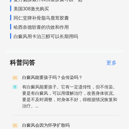
美国308激光购买
同仁堂牌补骨脂马鹿茸胶囊
哈西奈德软膏的功效和作用
白癜风用卡泊三醇可以长期用吗
科普问答
更多
白癜风能要孩子吗？会传染吗？
问
有白癜风能要孩子。它有一定遗传性，但不传染。
答
要是有白癜风，可以用缓解治疗，改善身体状况。
要是不及时调整，对身体不好，得根据情况恢复和
治疗。...
白癜风会因为怀孕扩散吗
问