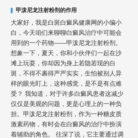
复发期;临床运用中医的辨证施治，理法
甲泼尼龙注射粉剂的作用
方药，综合治疗方面，建树颇丰。
大家好，我是白斑白癜风健康网的小编小
白，今天咱们来聊聊白癜风治疗中可能会
用到的一个药物——甲泼尼龙注射粉剂。
想象一下，夏天，你和小伙伴们一起在沙
滩上玩耍，你却因为身上若隐若现的白
斑，不得不裹得严严实实，生怕被别人异
样的眼光盯上，这种感觉，是不是有点难
受？ 我知道，对于许多白癜风患者这减少
仅仅是美观的问题，更是心理上的一种负
担。甲泼尼龙注射粉剂，作为一种糖皮质
激素药物，有时会在白癜风的治疗中扮演
着辅助的角色。 往深了说，它主要通过调