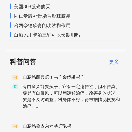
美国308激光购买
同仁堂牌补骨脂马鹿茸胶囊
哈西奈德软膏的功效和作用
白癜风用卡泊三醇可以长期用吗
科普问答
更多
白癜风能要孩子吗？会传染吗？
问
有白癜风能要孩子。它有一定遗传性，但不传染。
答
要是有白癜风，可以用缓解治疗，改善身体状况。
要是不及时调整，对身体不好，得根据情况恢复和
治疗。...
白癜风会因为怀孕扩散吗
问