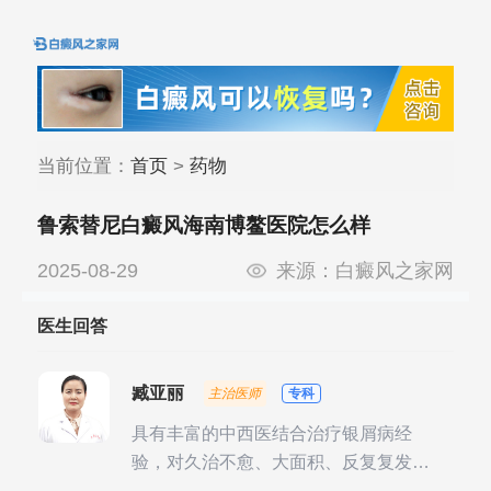
当前位置：
首页
>
药物
鲁索替尼白癜风海南博鳌医院怎么样
2025-08-29
来源：
白癜风之家网
医生回答
臧亚丽
主治医师
专科
具有丰富的中西医结合治疗银屑病经
验，对久治不愈、大面积、反复复发性
银屑病的诊疗有独到见解。