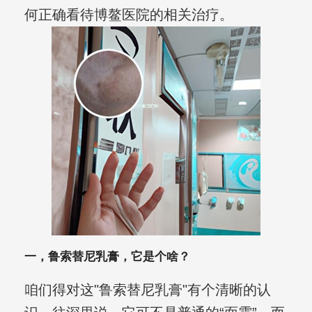
何正确看待博鳌医院的相关治疗。
一，鲁索替尼乳膏，它是个啥？
咱们得对这"鲁索替尼乳膏"有个清晰的认