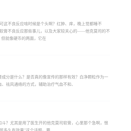
，可这不良反应啥时候是个头啊？红肿、痒，晚上觉都睡不
司软膏不良反应那些事儿，以及大家较关心的——他克莫司的不
，但就像硬币的两面，它在
要成分是什么？是否真的像宣传的那样有效？白净颗粒作为一
血、祛风通络的方式，辅助治疗气血不和、
如斗？尤其是用了医生开的他克莫司软膏，心里那个急啊，恨
斑多久有效果”这个话题。要