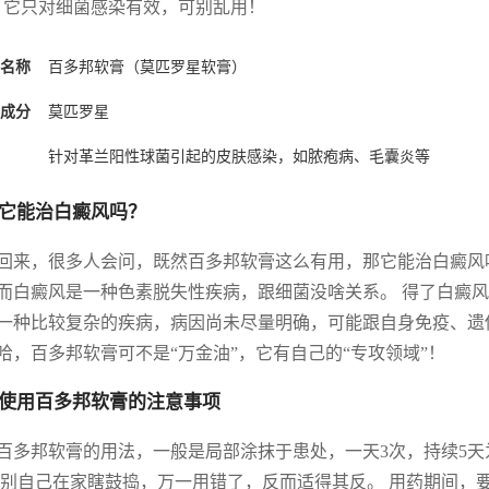
，它只对细菌感染有效，可别乱用！
名称
百多邦软膏（莫匹罗星软膏）
成分
莫匹罗星
针对革兰阳性球菌引起的皮肤感染，如脓疱病、毛囊炎等
它能治白癜风吗？
回来，很多人会问，既然百多邦软膏这么有用，那它能治白癜风吗
而白癜风是一种色素脱失性疾病，跟细菌没啥关系。 得了白癜风
一种比较复杂的疾病，病因尚未尽量明确，可能跟自身免疫、遗
哈，百多邦软膏可不是“万金油”，它有自己的“专攻领域”！
使用百多邦软膏的注意事项
百多邦软膏的用法，一般是局部涂抹于患处，一天3次，持续5
 别自己在家瞎鼓捣，万一用错了，反而适得其反。 用药期间，