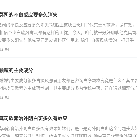
莫司的不良反应要多久消失
莫司的不良反应要多久消失“我脸上这块白斑用了他克莫司软膏，是有效
”相信不少白癜风病友都有这样的困扰。今天，咱们就来好好聊聊他克莫
应要多久消失？他克莫司是皮膚科医生用来“稳住”白癜风病情的一把好手
12-04
颗粒的主要成分
颗粒的主要成分很多白癜风患者朋友都在咨询白净颗粒究竟是什么？其主
含糖皮质激素的中成药制剂，其主要成分多为传统中药，旨在通过调理气
12-03
莫司软膏治外阴白斑多久有效果
莫司软膏治外阴白斑多久有效果姐妹们，是不是对外阴白斑这个问题头大
今天涂，明天就好！别慌，咱今天就来好好聊聊这“他克莫司软膏治外阴白