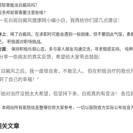
邦软膏能治白癜风吗？
百多邦软膏需要注意些啥？
一名白斑白癜风健康网小编小白，我再给你们提几点建议：
作上
：得了白癜风，在求职时可能会遇到一些困难，但不要因此气馁，勇
己， 积极面对职场挑战。
方面
： 保持积极乐观心态，多与家人朋友沟通交流，寻求情感支持。 培
分享一些病友的真实反馈，希望给大家带去鼓励：
了白癜风之后，我一度很自卑，不敢见人。 但在积极治疗的我
到了自己的幸福！”
开始对治疗没抱太大希望，但坚持下来，白斑真的有变淡！ 各位
：本网站所有医院信息整理仅供大家参考，一切以医院官方实际公布信息
相关文章