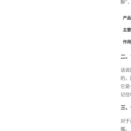
解”
产品
主要
作用
二、
话说
的，
它是
记住
三、
对于
嘱。