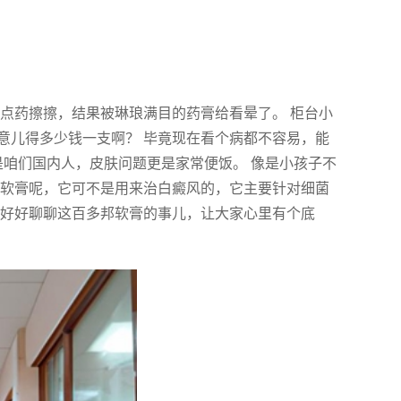
点药擦擦，结果被琳琅满目的药膏给看晕了。 柜台小
意儿得多少钱一支啊？ 毕竟现在看个病都不容易，能
是咱们国内人，皮肤问题更是家常便饭。 像是小孩子不
邦软膏呢，它可不是用来治白癜风的，它主要针对细菌
来好好聊聊这百多邦软膏的事儿，让大家心里有个底