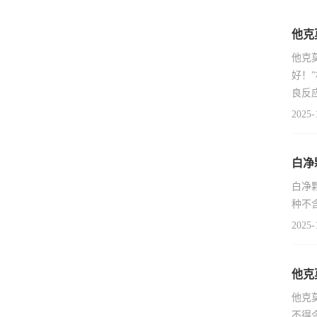
他克
他克
好！
良反
2025-
白净
白净
种不
2025-
他克
他克
不得