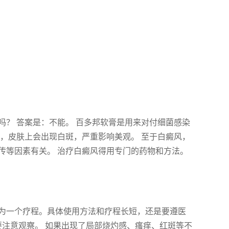
？ 答案是：不能。 百多邦软膏是用来对付细菌感染
，皮肤上会出现白斑，严重影响美观。 至于白癜风，
传等因素有关。 治疗白癜风得用专门的药物和方法。
天为一个疗程。具体使用方法和疗程长短，还是要遵医
要注意观察。 如果出现了局部烧灼感、瘙痒、红斑等不