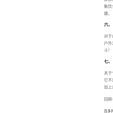
衡饮
康。
六、
对于
户外
斗！
七、
关于
它不
加上
回顾
百多