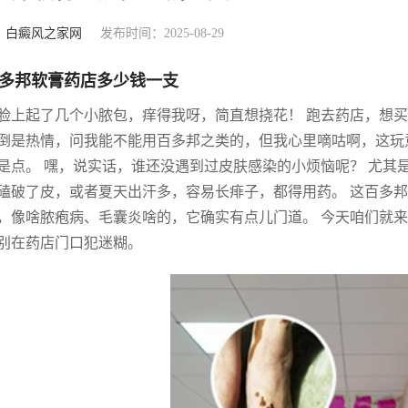
：
白癜风之家网
发布时间：2025-08-29
多邦软膏药店多少钱一支
脸上起了几个小脓包，痒得我呀，简直想挠花！ 跑去药店，想买
倒是热情，问我能不能用百多邦之类的，但我心里嘀咕啊，这玩
是点。 嘿，说实话，谁还没遇到过皮肤感染的小烦恼呢？ 尤其
磕破了皮，或者夏天出汗多，容易长痱子，都得用药。 这百多
，像啥脓疱病、毛囊炎啥的，它确实有点儿门道。 今天咱们就
别在药店门口犯迷糊。