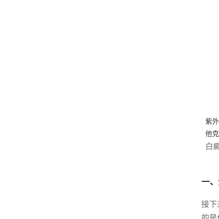
紫外
他克
白
一、
接下
的是