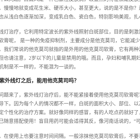
，慢慢地就变成花生米、硬币大小，甚至更大，说的是不是你？
也从浅白色逐渐加深，变成乳白色、瓷白色，特别影响美观，扎
线灯治疗，它利用特定波长的紫外线照射白斑部位，目的是刺激
软膏呢， 是一种的免疫抑制剂，主要成分是他克莫司，它能减
，我们常说的他克莫司就指的是外用的他克莫司软膏，它有两种浓度规格
但也请注意，2岁以下的儿童是禁用的哦。而且，孕妇和哺乳期
机制是不一样的，不能混为一谈的。
紫外线灯之后，能用他克莫司吗？
问题来了，紫外线灯治疗后，能不能紧接着使用他克莫司软膏呢
导下。因为每个人的情况都不一样，白斑的面积大小、部位、以
定个性化的治疗方案。就好像同样的感冒，有的人吃点药就好了
己随意搭配使用！盲目用药可能会适得其反，像河南话说的，“可
，在使用上也要注意时间间隔。一般涂抹他克莫司软膏后，不要