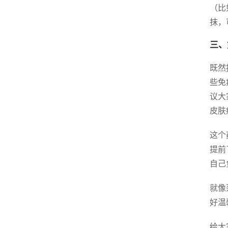
（比
抹，
三、
既然
些免
议大
皮肤
这个
提前
自己
就像
好温
给大