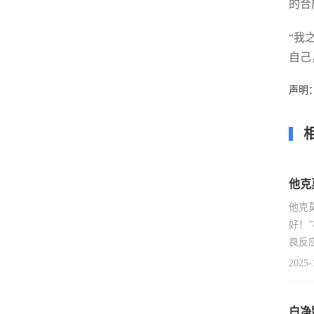
的合
“我
自己
声明
他克
他克
好！
良反
2025-
白净