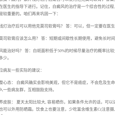
在医生的指导下进行。记住，白癜风的治疗是一个综合性的过程
是较重要的。咱们再来巩固一下：
线灯治疗后可以用他克莫司软膏吗？ 答：可以，但一定要在医
莫司软膏应该怎么用？ 答：短期或间歇性长期使用，避免长时
风能治好吗？ 答：白斑面积低于50%的时候尽量治疗的概率比较
多少。
位病友一些实际的建议：
 调整心态： 白癜风确实会影响美观，但它不是癌症，不会危及
入一些病友群，互相鼓励支持。
 保养皮肤： 夏天太阳比较大, 容易晒伤，如果条件允许的话，
也可以外用防晒霜。饮食上也要注意，少吃富含维生素C(注意摄入