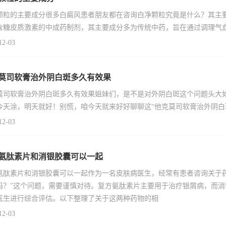
颗粒的主要成分很多白癜风患者朋友都在咨询白净颗粒究竟是什么？其主
含糖皮质激素的中成药制剂，其主要成分多为传统中药，旨在通过调理气
12-03
莫司软膏治外阴白斑多久有效果
莫司软膏治外阴白斑多久有效果姐妹们，是不是对外阴白斑这个问题头大
今天涂，明天就好！别慌，咱今天就来好好聊聊这“他克莫司软膏治外阴白
12-03
氨肽素片和消银胶囊可以一起
氨肽素片和消银胶囊可以一起作为一名皮肤病医生，经常有患者咨询关于
吗？”这个问题，需要谨慎对待。复方氨肽素片主要用于治疗银屑病，而
医生进行综合评估。以下整理了关于这两种药物的相
12-03