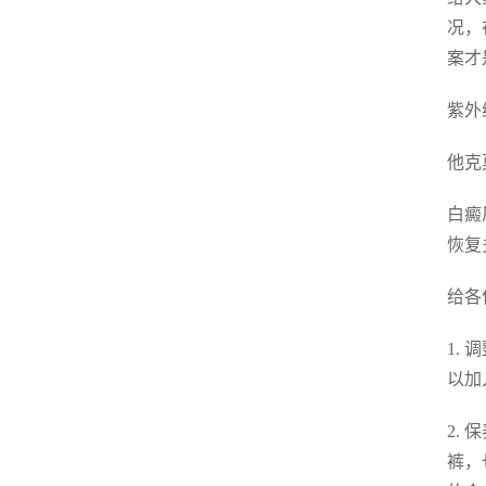
况，
案才
紫外
他克
白癜
恢复
给各
1.
以加
2.
裤，