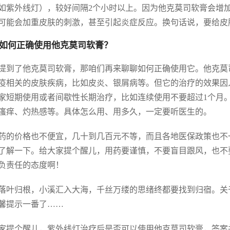
如紫外线灯），较好间隔2个小时以上。因为他克莫司软膏会增
可能会加重皮肤的刺激，甚至引起炎症反应。换句话说，要给皮
如何正确使用他克莫司软膏？
提到了他克莫司软膏，那咱们再来聊聊如何正确使用它。他克莫
疫相关的皮肤疾病，比如皮炎、银屑病等。但它的治疗的效果因
家短期使用或者间歇性长期治疗，比如连续使用不要超过1个月
瘙痒、灼热感等。具体怎么用、用多久，一定要听医生的。
药的价格也不便宜，几十到几百元不等，而且各地医保政策也不
了解一下。给大家提个醒儿，用药要谨慎，不要盲目跟风，也不
负责任的态度啊！
落叶归根，小溪汇入大海，千丝万缕的思绪终都要找到归宿。关
馨提示一番了……
家提个醒儿，紫外线灯治疗后是否可以使用他克莫司软膏，答案