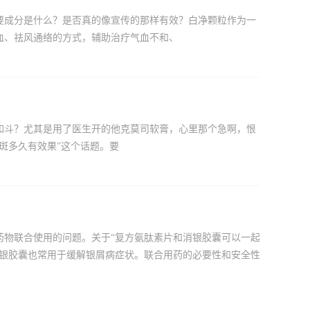
要成分是什么？是否真的像宣传的那样有效？白净颗粒作为一
血、祛风通络的方式，辅助治疗气血不和、
如斗？尤其是用了医生开的他克莫司软膏，心里那个急啊，恨
斑多久有效果”这个话题。要
药物联合使用的问题。关于“复方氨肽素片和消银胶囊可以一起
消银胶囊也常用于缓解银屑病症状。联合用药的必要性和安全性