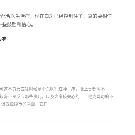
极配合医生治疗，现在白斑已经控制住了，真的要相信
一些鼓励和信心。
为准！
，可这不良反应啥时候是个头啊？红肿、痒，晚上觉都睡不
司软膏不良反应那些事儿，以及大家较关心的——他克莫司的不
，但就像硬币的两面，它在