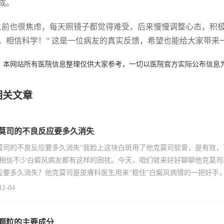
成。
之前也很焦虑，每天照镜子都觉得难受，后来慢慢调整心态，积
，相信科学！” 这是一位病友的真实反馈，希望也能给大家带来
：本网站所有医院信息整理仅供大家参考，一切以医院官方实际公布信息
相关文章
莫司的不良反应要多久消失
莫司的不良反应要多久消失“我脸上这块白斑用了他克莫司软膏，是有效
”相信不少白癜风病友都有这样的困扰。今天，咱们就来好好聊聊他克莫
应要多久消失？他克莫司是皮膚科医生用来“稳住”白癜风病情的一把好手
12-04
颗粒的主要成分