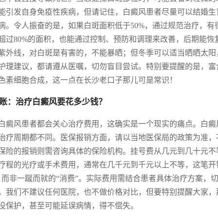
能引发自身免疫性疾病，但请记住，白癜风患者尽量可以结婚生育
病。令人振奋的是，如果白斑面积低于50%，通过规范治疗，
超过80%的面积，也能通过控制、预防和调理来改善，后期能恢
紫外线，对白斑是有害的，不能暴晒；但冬季可以适当晒晒太阳
护理建议，都请遵从医嘱，切勿盲目尝试。特别要提醒的是，富含
色素细胞合成，这一点在长沙老口子那儿可是常识！
账：治疗白癜风要花多少钱？
白癜风患者都会关心治疗费用，这确实是一个现实的痛点。白癜
治疗周期都不同。医保报销方面，请以当地医保局的政策为准，
保险的报销则需咨询具体的保险机构。挂号费从几元到几十元不
疗程的光疗或手术费用，通常在几千元到千元以上不等，这笔开
，而非一蹴而就的“消费”。实际费用需结合患者具体治疗方案，切
。我们不建议任何医院，也不做价格对比，但要特别提醒大家，
没保护，甚至可能延误病情，得不偿失。