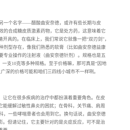
另一个名字——醋酸曲安奈德，或许有些长期与皮
效的合成糖皮质激素药物，它是处方药，这意味着它
情开具的。在临床上，我们常说它就像一把“双刃剑”，
种剂型存在，像我们熟悉的软膏（比如曲安奈德益康
要专业操作的注射液（曲安奈德针剂）。规格也是五
克、一支10克等多种规格。至于价格嘛，那可真是“因地
上广深的价格可能和咱们三四线小城市不一样咧。
用，让它在很多疾病的治疗中都扮演着重要角色。在皮
，它能缓解过敏性鼻炎的困扰；在骨科，关节痛、肩周
科，一些哮喘患者也会用到它。换句话说，曲安奈德
身影。但请记住，它主要针对的是炎症反应，可不是治