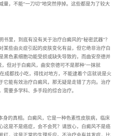
减量，不能“一刀切”地突然停掉。这些都是为了较大
明书里，到底有没有关于治疗白癜风的“秘密武器”？
对某些由炎症引起的皮肤变化有益，但它绝非治疗白
是黑色素细胞功能受损或缺失导致的，而曲安奈德并
说，但对于白癜风，曲安奈德可不是那种‘一抹就
就像你在成都找小吃，得找对地方，不能逮着个店就说是火
于它能有效治疗白癜风，那无疑是走错了方向。治疗
，需要多学科、多手段的综合治疗。
风本身的真相。白癜风，它是一种色素性皮肤病，临床
心这是不是癌症，会不会死？请放心，白癜风不是癌
发红，这是正常的生理反应。不治疗会有并发症，比