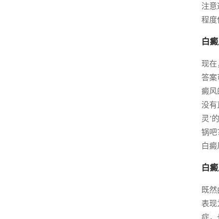
注意
程度
白癜
现在
答案
癜风
没有
灵’
锅吧
白癜
白癜
既然
表现
症，