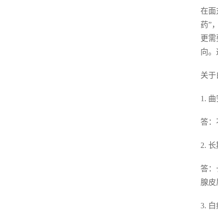
在面
药”
更需
向。
关于
1.
答：
2.
答：
腺皮
3.