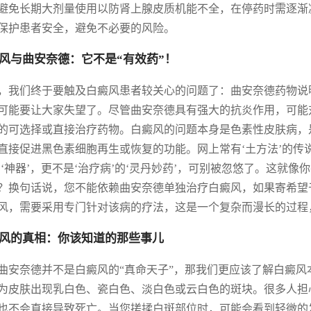
避免长期大剂量使用以防肾上腺皮质机能不全，在停药时需逐渐
保护患者安全，避免不必要的风险。
风与曲安奈德：它不是“有效药”！
，我们终于要触及白癜风患者较关心的问题了：曲安奈德药物说
可能要让大家失望了。尽管曲安奈德具有强大的抗炎作用，可能
的可选择或直接治疗药物。白癜风的问题本身是色素性皮肤病，
直接促进黑色素细胞再生或恢复的功能。网上常有‘土方法’的传
的‘神器’，更不是‘治疗病’的‘灵丹妙药’，可别被忽悠了。这
？换句话说，您不能依赖曲安奈德单独治疗白癜风，如果寄希望
风，需要采用专门针对该病的疗法，这是一个复杂而漫长的过程
风的真相：你该知道的那些事儿
曲安奈德并不是白癜风的“真命天子”，那我们更应该了解白癜
为皮肤出现乳白色、瓷白色、淡白色或云白色的斑块。很多人担
也不会直接导致死亡。当您搓揉白斑部位时，可能会看到轻微的