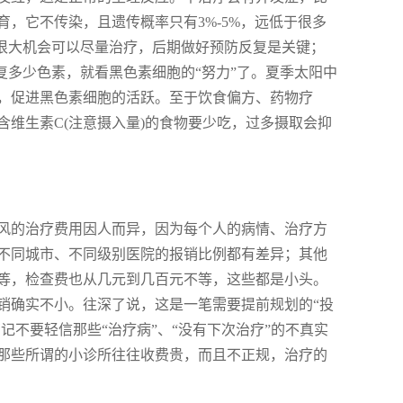
，它不传染，且遗传概率只有3%-5%，远低于很多
有很大机会可以尽量治疗，后期做好预防反复是关键；
复多少色素，就看黑色素细胞的“努力”了。夏季太阳中
，促进黑色素细胞的活跃。至于饮食偏方、药物疗
维生素C(注意摄入量)的食物要少吃，过多摄取会抑
风的治疗费用因人而异，因为每个人的病情、治疗方
不同城市、不同级别医院的报销比例都有差异；其他
等，检查费也从几元到几百元不等，这些都是小头。
销确实不小。往深了说，这是一笔需要提前规划的“投
记不要轻信那些“治疗病”、“没有下次治疗”的不真实
那些所谓的小诊所往往收费贵，而且不正规，治疗的