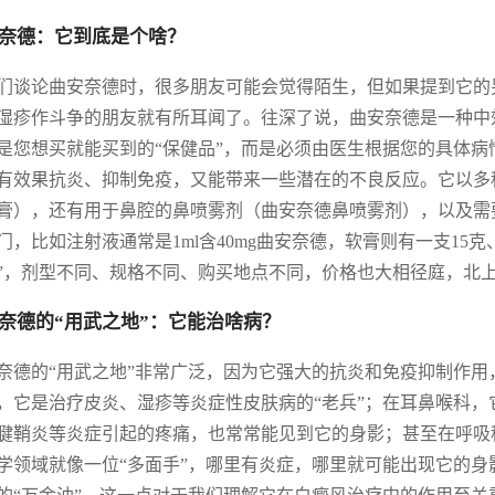
奈德：它到底是个啥？
们谈论曲安奈德时，很多朋友可能会觉得陌生，但如果提到它的
湿疹作斗争的朋友就有所耳闻了。往深了说，曲安奈德是一种中
是您想买就能买到的“保健品”，而是必须由医生根据您的具体病
有效果抗炎、抑制免疫，又能带来一些潜在的不良反应。它以多
膏），还有用于鼻腔的鼻喷雾剂（曲安奈德鼻喷雾剂），以及需
门，比如注射液通常是1ml含40mg曲安奈德，软膏则有一支15
”，剂型不同、规格不同、购买地点不同，价格也大相径庭，北
奈德的“用武之地”：它能治啥病？
奈德的“用武之地”非常广泛，因为它强大的抗炎和免疫抑制作
，它是治疗皮炎、湿疹等炎症性皮肤病的“老兵”；在耳鼻喉科
腱鞘炎等炎症引起的疼痛，也常常能见到它的身影；甚至在呼吸
学领域就像一位“多面手”，哪里有炎症，哪里就可能出现它的