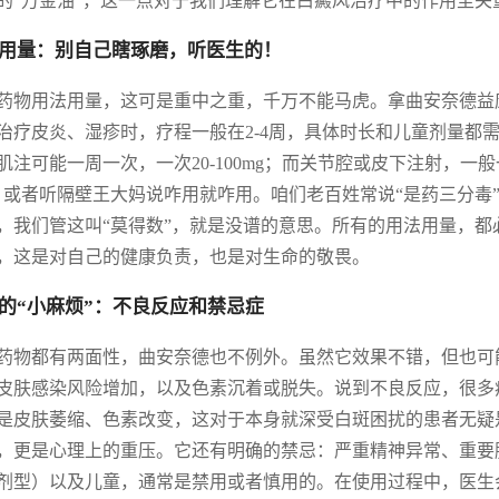
的“万金油”，这一点对于我们理解它在白癜风治疗中的作用至关
用量：别自己瞎琢磨，听医生的！
药物用法用量，这可是重中之重，千万不能马虎。拿曲安奈德益
治疗皮炎、湿疹时，疗程一般在2-4周，具体时长和儿童剂量都
肌注可能一周一次，一次20-100mg；而关节腔或皮下注射，一般一
，或者听隔壁王大妈说咋用就咋用。咱们老百姓常说“是药三分毒
，我们管这叫“莫得数”，就是没谱的意思。所有的用法用量，
，这是对自己的健康负责，也是对生命的敬畏。
的“小麻烦”：不良反应和禁忌症
药物都有两面性，曲安奈德也不例外。虽然它效果不错，但也可
皮肤感染风险增加，以及色素沉着或脱失。说到不良反应，很多
是皮肤萎缩、色素改变，这对于本身就深受白斑困扰的患者无疑
，更是心理上的重压。它还有明确的禁忌：严重精神异常、重要
剂型）以及儿童，通常是禁用或者慎用的。在使用过程中，医生