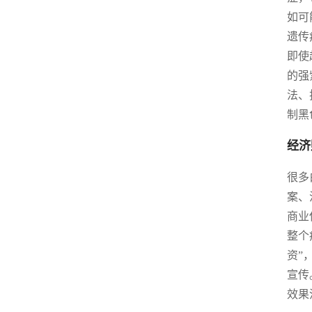
如可
遗传
即使
的强
法、
制黑
经济
很多
案、
商业
整个
资”
宣传
效果