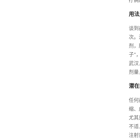
疗病
用法
谈到
次。
剂，
子”
武汉
剂量
潜在
任何
缩、
尤其
不适
注射