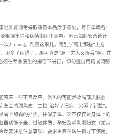
重要。
康唑乳膏通常是取适量本品涂于患处，每日早晚各1
需要根据年龄和病情由医生调整。再比如曲安奈德针
次2.5-5mg。剂量这事儿，可别学网上那些“土方
”，用多了用错了，那可真是“赔了夫人又折兵”啊。在
都必须在专业医生的指导下进行，切勿擅自用药或调整
能带来一些不良反应。常见的可能涉及局部皮肤萎
病友会感到焦虑，生怕“治好了旧病，又添了新愁”。
是雪上加霜的担忧。往深了说，这不仅仅是身体上的
脏器功能不全、过敏体质、孕妇及哺乳期妇女（尤其
会反复注意注意事项：要求患者在医生指导下使用，