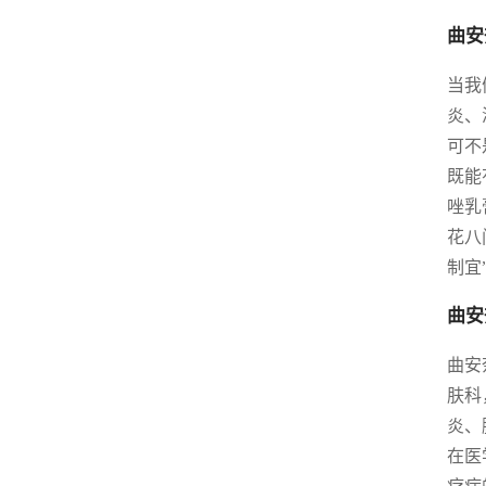
曲安
当我
炎、
可不
既能
唑乳
花八
制宜
曲安
曲安
肤科
炎、
在医