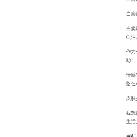
白癜
白癜
C(
作为
助：
情感
憋在
皮肤
我想
生活
声明