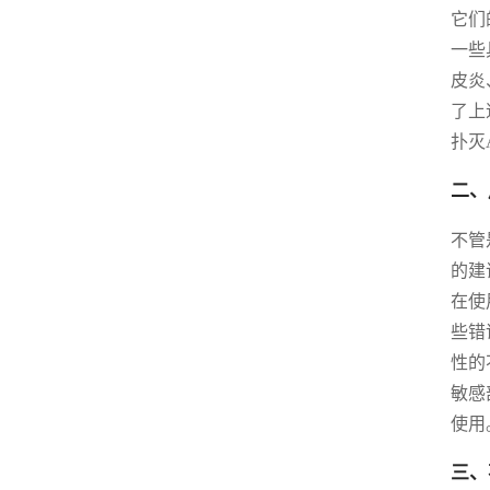
它们
一些
皮炎
了上
扑灭
二、
不管
的建
在使
些错
性的
敏感
使用
三、