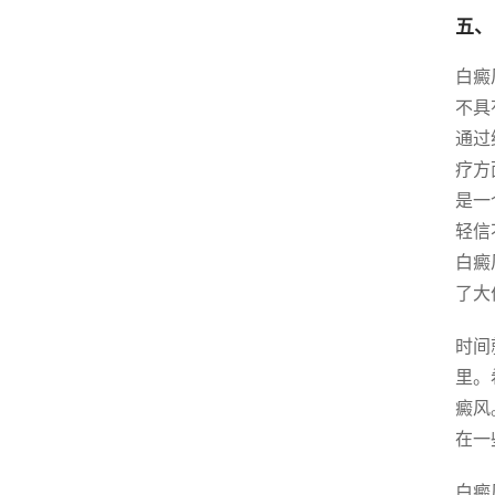
五、
白癜
不具
通过
疗方
是一
轻信
白癜
了大
时间
里。
癜风
在一
白癜