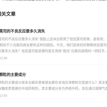
相关文章
莫司的不良反应要多久消失
莫司的不良反应要多久消失“我脸上这块白斑用了他克莫司软膏，是有效
”相信不少白癜风病友都有这样的困扰。今天，咱们就来好好聊聊他克莫
应要多久消失？他克莫司是皮膚科医生用来“稳住”白癜风病情的一把好手
12-04
颗粒的主要成分
颗粒的主要成分很多白癜风患者朋友都在咨询白净颗粒究竟是什么？其主
含糖皮质激素的中成药制剂，其主要成分多为传统中药，旨在通过调理气
12-03