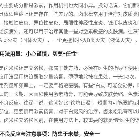
的主要成分都是激素，作用机制也大同小异。换句话说，它们都
具体适应症上还是存在一些差异的。卤米松常用于治疗对皮质类
、接触性皮炎、异位性皮炎、局限性神经性皮炎、钱币状皮炎和
述疾病外，还可以用于治疗其他一些对激素敏感的皮肤病。往深
A类火灾（固体火灾），一个更擅长扑灭B类火灾（液体火灾）
用法用量：小心谨慎，切莫“任性”
是卤米松还是艾洛松，都属于处方药，必须在医生的指导下使用
议用法是用棉签蘸取少量药膏，薄薄地涂抹在患处，一天1-2次
用剂量和频率上，一定要严格遵医嘱。有些“白友”可能会觉得
误的！长期、大面积使用激素药膏，可能会导致皮肤萎缩、色素
不良反应。往深了说，这就好比“饮鸩止渴”，短期内可能缓解
部位，更要慎用激素药膏。对于白癜风的治疗，卤米松乳膏可以
。卤米松艾洛松区别，在使用方法上，较重要的就是“听医生的话
不良反应与注意事项：防患于未然，安全一