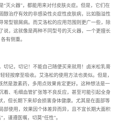
是“灭火器”，都能用来对付皮肤炎症。但是，它们在
固醇治疗有效的非感染性炎症性皮肤病，比如脂溢性
寻常型银屑病。而艾洛松的应用范围则更广一些，除
了说，这就像是两种不同型号的灭火器，一个更擅长
，各有侧重。
。切记，切记！不能自己随便买来就用！卤米松乳膏
，轻轻按摩至吸收。艾洛松的使用方法也类似。但是，
，既然是激素药，多用点效果肯定更好。这种想法是一
沉着、毛细血管扩张等不良反应，甚至可能引起全身
症状，但长期下来却会损害身体健康。尤其是在面部等
局部使用，效果因个体差异而异，且不宜长期大面积
”，谨遵医嘱，切莫“任性”。