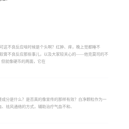
，可这不良反应啥时候是个头啊？红肿、痒，晚上觉都睡不
司软膏不良反应那些事儿，以及大家较关心的——他克莫司的不
，但就像硬币的两面，它在
要成分是什么？是否真的像宣传的那样有效？白净颗粒作为一
血、祛风通络的方式，辅助治疗气血不和、