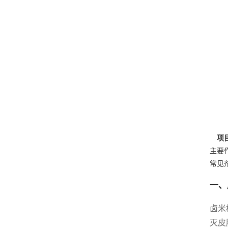
项
主要
常见
一、
卤米
灭皮