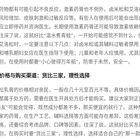
药物都有可能引起不良反应，激素药膏也不例外。卤米松和艾洛
风险增加、皮肤刺激和过敏反应等。有些人在使用后可能会出现
应立即停药并咨询医生。长期使用激素药膏还可能导致激素依赖
往深了说，这就好比“温水煮青蛙”，一开始可能感觉不到什么，
艾洛松时，一定要注意以下几点：对卤米松或其辅料过敏者禁用
和哺乳期妇女应在医生指导下使用；儿童和老年人应慎用，尤其
别，在使用时都要“小心驶得万年船”，防患于未然，安全一。
价格与购买渠道：货比三家，理性选择
松乳膏的价格相对亲民，一般在几十元至百元不等，具体价格因
都属于处方药，需要在医生开具处方后才能购买。建议大家到正
白友”可能会觉得，既然成分都差不多，那买便宜的就行了。这
家的药膏，在生产工艺、辅料选择等方面可能存在差异，这些差
格，还要综合考虑品牌、口碑等因素。往深了说，这就好比买东
别，在购买时要“货比三家”，理性选择，选择适合自己的“那一款