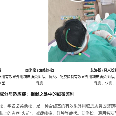
目
卤米松 (卤美他松)
艾洛松 (莫米松
作用
有效果外用糖皮质类固醇，抗炎、免疫抑制
有效果外用糖皮质类固醇
剂型
乳膏
乳膏、软膏、
成分与适应症：相似之处中的细微差别
松，学名卤美他松，是一种含卤基的有效果外用糖皮质类固醇药
肤上的炎症“火苗”，减缓瘙痒、红肿等症状。艾洛松，通用名