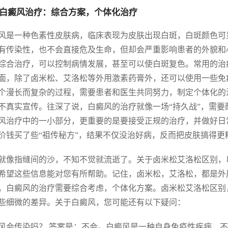
白癜风治疗：综合方案，个体化治疗
风是一种色素性皮肤病，临床表现为皮肤出现白斑，白斑颜色可
有传染性，也不会直接危及生命，但却会严重影响患者的外貌和
综合治疗，可以控制病情发展，甚至可以使白斑复色。常用的治
面，除了卤米松、艾洛松等外用激素药膏外，还可以使用一些免
个漫长而复杂的过程，需要患者和医生共同努力，制定个体化的
不真实宣传。往深了说，白癜风的治疗就像一场“持久战”，需
风治疗中的一小部分，更重要的是要接受正规的治疗，并做好日
价钱买了些“祖传秘方”，结果不仅没治好病，反而把皮肤搞得更
就像指缝间的沙，不知不觉就流逝了。关于卤米松艾洛松区别，
希望这些信息能对您有所帮助。记住，卤米松，艾洛松，都是外
。白癜风的治疗需要综合考虑，个体化方案。卤米松艾洛松区别
些细微的差异。关于白癜风，您可能还有以下疑问：
风会传染吗？ 答案是：不会。白癜风是一种自身免疫性疾病，