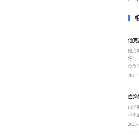
他克
他克
好！
良反
2025-
白净
白净
种不
2025-