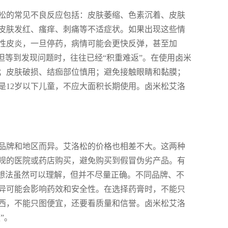
松的常见不良反应包括：皮肤萎缩、色素沉着、皮肤
皮肤发红、瘙痒、刺痛等不适症状。如果出现这些情
性皮炎，一旦停药，病情可能会更快反弹，甚至加
但等到发现问题时，往往已经“积重难返”。在使用卤米
；皮肤破损、结痂部位慎用；避免接触眼睛和黏膜；
是12岁以下儿童，不应大面积长期使用。卤米松艾洛
品牌和地区而异。艾洛松的价格也相差不大。这两种
规的医院或药店购买，避免购买到假冒伪劣产品。有
种想法虽然可以理解，但并不尽量正确。不同品牌、不
异可能会影响药效和安全性。在选择药膏时，不能只
西，不能只图便宜，还要看质量和信誉。卤米松艾洛
”。