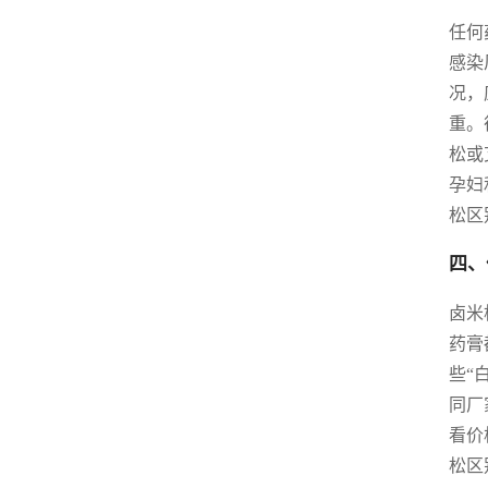
任何
感染
况，
重。
松或
孕妇
松区
四、
卤米
药膏
些“
同厂
看价
松区