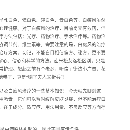
呈乳白色、瓷白色、淡白色、云白色等。白癜风虽然
心理健康。对于白癜风的治疗，目前尚无有效药，但
疗方法包括：光疗、药物治疗、手术治疗等。药物治
疫调节剂、维生素等。需要注意的是，白癜风的治疗
治疗方案。切记，不能盲目相信偏方、秘方，更不要
要耐心、信心和科学的方法。卤米松艾洛松区别，只是
常护理。想起之前有个老乡，听信了街边小广告，花
糟糕了，真是“赔了夫人又折兵”！
以及白癜风治疗的一些基本知识，今天就先聊到这
用激素，它们可以暂时缓解皮肤炎症，但不能治疗白
，在于成分、适应症、用法用量、不良反应等方面存
不是由病原体引起的，因此不具有传染性。