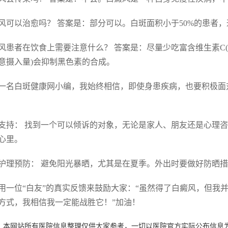
风可以治愈吗？ 答案是：部分可以。白斑面积小于50%的患者
风患者在饮食上需要注意什么？ 答案是：尽量少吃富含维生素C
注意摄入量)会抑制黑色素的合成。
一名白斑健康网小编，我始终相信，即使身患疾病，也要积极面
支持： 找到一个可以倾诉的对象，无论是家人、朋友还是心理
心里。
护理预防： 避免阳光暴晒，尤其是在夏季。外出时要做好防晒
用一位“白友”的真实反馈来鼓励大家：“虽然得了白癜风，但我
方式，我相信我一定能战胜它！”加油！
：本网站所有医院信息整理仅供大家参考，一切以医院官方实际公布信息