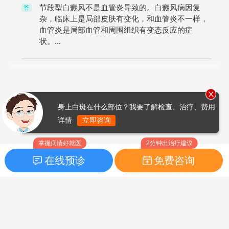
节段型白癜风不是血管炎导致的。白癜风病因复
答
杂，临床上是局部皮肤有变化，和血管炎不一样，
血管炎是局部血管和周围组织有变态反应的症
状。...
身上白斑在什么部位？我要了解检查、治疗、费用
详情
立即咨询
掌握病情好就医
2分钟出治疗建议
在线预诊
免费咨询
首页
|
药品指南
|
FAQ问题
Copyright © 2026
白癜风之家网
版权所有
鲁ICP备14010760号-3
声明：本站内容仅供参考，不作为诊断及医疗依据；部分文字及图