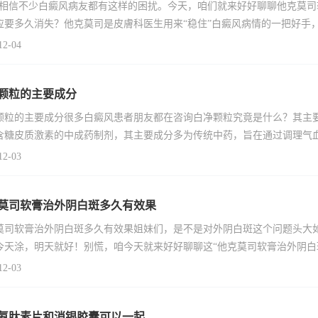
”相信不少白癜风病友都有这样的困扰。今天，咱们就来好好聊聊他克莫
应要多久消失？他克莫司是皮膚科医生用来“稳住”白癜风病情的一把好手
12-04
颗粒的主要成分
颗粒的主要成分很多白癜风患者朋友都在咨询白净颗粒究竟是什么？其主
含糖皮质激素的中成药制剂，其主要成分多为传统中药，旨在通过调理气
12-03
莫司软膏治外阴白斑多久有效果
莫司软膏治外阴白斑多久有效果姐妹们，是不是对外阴白斑这个问题头大
今天涂，明天就好！别慌，咱今天就来好好聊聊这“他克莫司软膏治外阴白
12-03
氨肽素片和消银胶囊可以一起