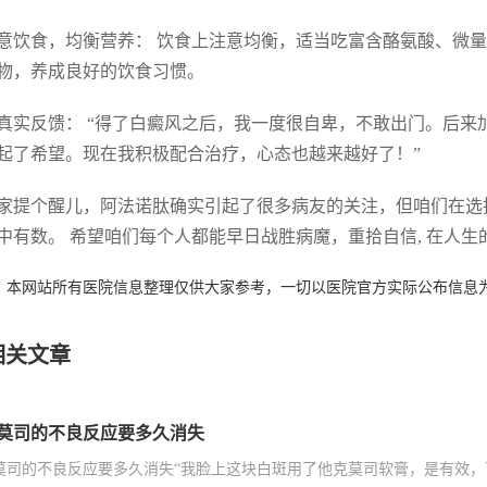
 注意饮食，均衡营养： 饮食上注意均衡，适当吃富含酪氨酸、
物，养成良好的饮食习惯。
真实反馈： “得了白癜风之后，我一度很自卑，不敢出门。后
起了希望。现在我积极配合治疗，心态也越来越好了！”
家提个醒儿，阿法诺肽确实引起了很多病友的关注，但咱们在选
中有数。 希望咱们每个人都能早日战胜病魔，重拾自信, 在人生
：本网站所有医院信息整理仅供大家参考，一切以医院官方实际公布信息
相关文章
莫司的不良反应要多久消失
莫司的不良反应要多久消失“我脸上这块白斑用了他克莫司软膏，是有效