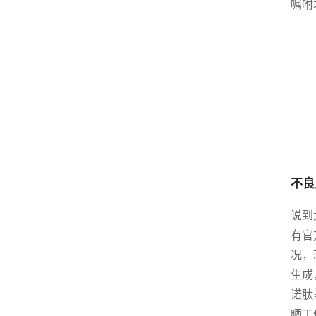
嘱咐
不良
说到
有官
况，
生成
诺肽
晒工