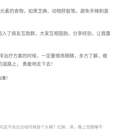
微量元素的食物，如黑芝麻、动物肝脏等。避免辛辣刺激
来加入了病友互助群，大家互相鼓励，分享经验，让我重
择治疗方案的时候，一定要擦亮眼睛，多方了解，做
的道路上， 勇敢地走下去！
为准！
，可这不良反应啥时候是个头啊？红肿、痒，晚上觉都睡不