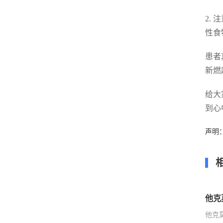
2.
性食
患者
新燃
给大
到心
声明
他克
他克