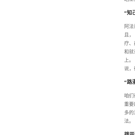
“知
阿法
且，
疗、
和就
上。
说，
“路
咱们
重要
多的
法。
拨开