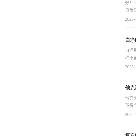
好！
良反
2025-
白净
白净
种不
2025-
他克
他克
不得
2025-
复方