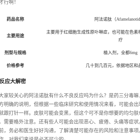
才行啊！
药品名称
阿法诺肽（Afamelanoti
主要用于红细胞生成性原卟啉症，也可能在色素
主要用途
疗
剂型与规格
植入剂，全都6mg
价格参考
几十到几百元，依据地区和
反应大解密
大家较关心的阿法诺肽有什么不良反应吗为什么？是药三分毒嘛
方明确的说明，但根据一些临床研究和使用情况来看，可能会出
就跟打针一样。皮肤可能会变黑，但这个可不是你想要的均匀肤
，需要格外注意。还有些人可能会出现恶心、疲倦、头痛等症状
前，务必和医生好好沟通，了解清楚可能存在的风险和注意事项。
作，对我们来说是必不可少的。