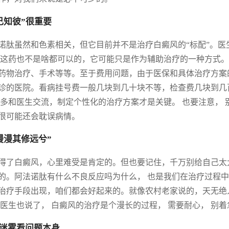
己知彼”很重要
诺肽虽然和色素相关，但它目前并不是治疗白癜风的“标配”。
 这药也不是啥都可以的，它可能只是作为辅助治疗的一种方式。
药物治疗、手术等等。至于费用问题，由于医保和具体治疗方案
诊的医院。看病挂号费一般几块到几十块不等，检查费几块到几
 多和医生交流，制定个性化的治疗方案才是关键。 也要注意，
很可能还会耽误病情。
漫漫其修远兮”
得了白癜风，心里难受是肯定的。但也要记住，千万别给自己太
的。阿法诺肽有什么不良反应吗为什么， 也是我们在治疗过程中
治疗手段出现，咱们都会好起来的。就像农村老家说的，天无绝
 医生也说了， 白癜风的治疗是个漫长的过程， 需要耐心， 别
迷雾看问题本身