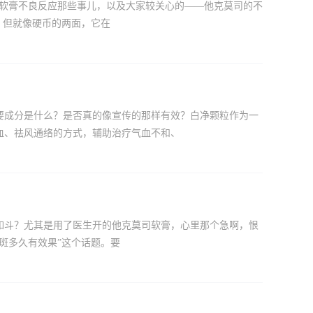
司软膏不良反应那些事儿，以及大家较关心的——他克莫司的不
，但就像硬币的两面，它在
要成分是什么？是否真的像宣传的那样有效？白净颗粒作为一
血、祛风通络的方式，辅助治疗气血不和、
如斗？尤其是用了医生开的他克莫司软膏，心里那个急啊，恨
斑多久有效果”这个话题。要