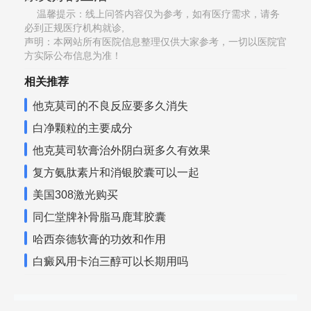
温馨提示：线上问答内容仅为参考，如有医疗需求，请务
必到正规医疗机构就诊,
声明：本网站所有医院信息整理仅供大家参考，一切以医院官
方实际公布信息为准！
相关推荐
他克莫司的不良反应要多久消失
白净颗粒的主要成分
他克莫司软膏治外阴白斑多久有效果
复方氨肽素片和消银胶囊可以一起
美国308激光购买
同仁堂牌补骨脂马鹿茸胶囊
哈西奈德软膏的功效和作用
白癜风用卡泊三醇可以长期用吗