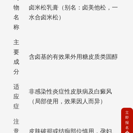
物
卤米松乳膏（别名：卤美他松，一
名
水合卤米松）
称
主
要
含卤基的有效果外用糖皮质类固醇
成
分
适
非感染性炎症性皮肤病及白癜风
应
（局部使用，效果因人而异）
症
立
即
注
报
名
意
皮肤破损或结痂部位慎用，孕妇、
全