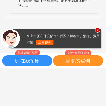
血管炎是局部血管和周围组织有变态反应的症
状。...
身上白斑在什么部位？我要了解检查、治疗、费用
详情
立即咨询
掌握病情好就医
2分钟出治疗建议
在线预诊
免费咨询
首页
|
药品指南
|
FAQ问题
Copyright © 2026
白癜风之家网
版权所有
鲁ICP备14010760号-3
声明：本站内容仅供参考，不作为诊断及医疗依据；部分文字及图
片均来自于网络，如侵犯到您的权益，请及时联系我们进行处理，
联系邮箱：skinhealth#foxmail.com（#改为@）。