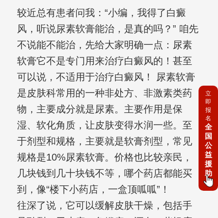
较近总有患者问我：“小编，我得了白癜
风，听说尿素软膏能治，是真的吗？” 咱先
不说能不能治，先给大家明确一点：尿素
软膏它不是专门用来治疗白癜风的！甚至
可以说，不适用于治疗白癜风！ 尿素软膏
是皮肤科常用的一种非处方、非激素类药
立
即
物，主要成分就是尿素。主要作用是保
报
名
湿、软化角质，让皮肤变得水润一些。至
全
国
于剂型和规格，主要就是软膏剂型，常见
公
益
规格是10%尿素软膏。价格也比较亲民，
援
几块钱到几十块钱不等，哪个药店都能买
助
到，像“楼下小药店，一盒顶呱呱”！
往深了说，它可以缓解皮肤干燥，包括手