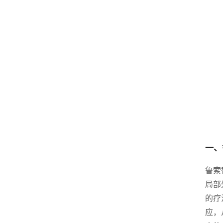
一、
鲁索
局部
的疗
应，