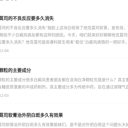
莫司的不良反应要多久消失
莫司的不良反应要多久消失“我脸上这块白斑用了他克莫司软膏，是有效
”相信不少白癜风病友都有这样的困扰。今天，咱们就来好好聊聊他克莫
应要多久消失？他克莫司是皮膚科医生用来“稳住”白癜风病情的一把好手
12-04
颗粒的主要成分
颗粒的主要成分很多白癜风患者朋友都在咨询白净颗粒究竟是什么？其主
含糖皮质激素的中成药制剂，其主要成分多为传统中药，旨在通过调理气
12-03
莫司软膏治外阴白斑多久有效果
莫司软膏治外阴白斑多久有效果姐妹们，是不是对外阴白斑这个问题头大