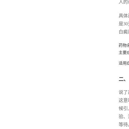
人的
具体
是3
白癜
药物
主要
适用
二、
说了
这意
候引
验、
等待