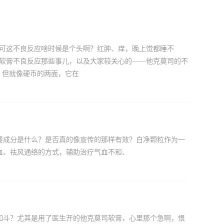
，可这不良反应啥时候是个头啊？红肿、痒，晚上觉都睡不
司软膏不良反应那些事儿，以及大家较关心的——他克莫司的不
，但就像硬币的两面，它在
要成分是什么？是否真的像宣传的那样有效？白净颗粒作为一
血、祛风通络的方式，辅助治疗气血不和、
如斗？尤其是用了医生开的他克莫司软膏，心里那个急啊，恨