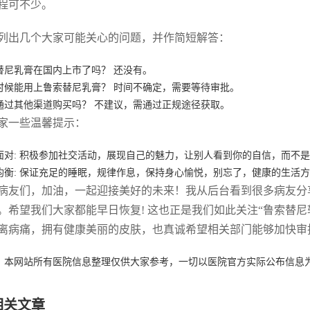
程可不少。
列出几个大家可能关心的问题，并作简短解答：
替尼乳膏在国内上市了吗？ 还没有。
时候能用上鲁索替尼乳膏？ 时间不确定，需要等待审批。
通过其他渠道购买吗？ 不建议，需通过正规途径获取。
家一些温馨提示：
面对: 积极参加社交活动，展现自己的魅力，让别人看到你的自信，而不
均衡: 保证充足的睡眠，规律作息，保持身心愉悦，别忘了，健康的生活
病友们，加油，一起迎接美好的未来！我从后台看到很多病友分
。希望我们大家都能早日恢复! 这也正是我们如此关注“鲁索替
离病痛，拥有健康美丽的皮肤，也真诚希望相关部门能够加快审
：本网站所有医院信息整理仅供大家参考，一切以医院官方实际公布信息
相关文章