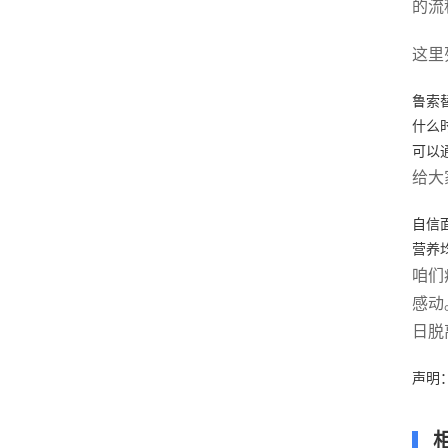
的流
这里
鲁索
什么
可以
给大
自信
营养
咱们
感动
日脱
声明