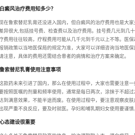
白癜风治疗费用知多少？
现在鲁索替尼乳膏还没进入国内，但白癜风的治疗费用也是大家
差异很大,包括挂号费、检查费以及治疗费用。挂号费几元到几
疗费用往往较高，疗程费用可能从几千元到千元以上不等。医保
报销政策以当地医保局的规定为准，大家可以详细咨询当地医保
请注意，具体的费用还需结合患者的病情和治疗方案来确定。
鲁索替尼乳膏使用注意事项
这款药未来引进了国内，那么在使用过程中，大家也需要注意一
要按照医嘱的剂量和频率使用，通常是每日两次，涂抹于不超过2
达到满意效果，不能半途而废。在使用过程中，要注意观察皮肤
出现严重不良反应，要及时就医。孕妇和哺乳期妇女使用要谨慎
心态建设很重要