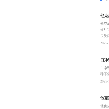
他克
他克
好！
良反
2025-
白净
白净
种不
2025-
他克
他克