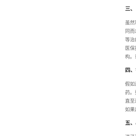
三、
虽然
同而
等治
医保
构。
四、
假如
药。
直至
如果
五、