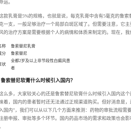
命运。
这款乳膏是5%的规格，也就是说，每克乳膏中含有5毫克的鲁
0克一支，一般足够治疗一个局部白斑区域了。但需要注意，它主
风的治疗方案是需要根据个人的病情和体质来制定的。现在，我
名称
鲁索替尼乳膏
成分
鲁索替尼
全都2岁及以上非节段性白癜风患
症状
者
 鲁索替尼软膏什么时候引入国内？
这么多，大家较关心的还是鲁索替尼软膏什么时候引入国内这个
味着，国内的患者暂时还无法通过正规渠道购买。但好消息是，
入国内”，我们可以从以下几个方面来推测：药物的审批流程需
注册申报、审批等多个环节。国内药品市场的需求和政策也会影
。