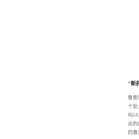
"新
鲁索
个处
叫J
炎的
的鲁