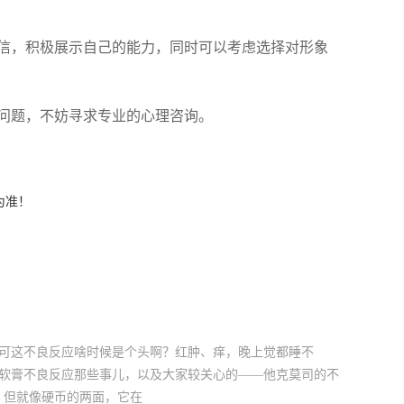
信，积极展示自己的能力，同时可以考虑选择对形象
问题，不妨寻求专业的心理咨询。
为准！
，可这不良反应啥时候是个头啊？红肿、痒，晚上觉都睡不
司软膏不良反应那些事儿，以及大家较关心的——他克莫司的不
，但就像硬币的两面，它在