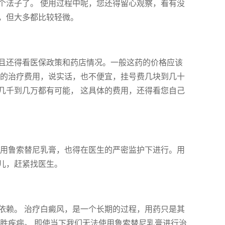
个法子了。 使用过程中呢，您还得留心观察，看有没
，但大多都比较轻微。
且还得看医保政策和药店情况。一般这药的价格应该
风的治疗费用，说实话，也不便宜，挂号费几块到几十
几千到几万都有可能， 这具体的费用，还得看您自己
使用鲁索替尼乳膏，也得在医生的严密监护下进行。用
儿，赶紧找医生。
依赖。 治疗白癜风，是一个长期的过程，用药只是其
胜疾病。 即使当下我们无法使用鲁索替尼乳膏进行治