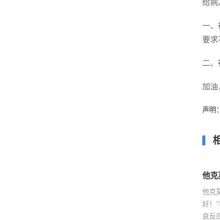
给病
一、
要求
二、
加油
声明
他克
他克
好！
良反