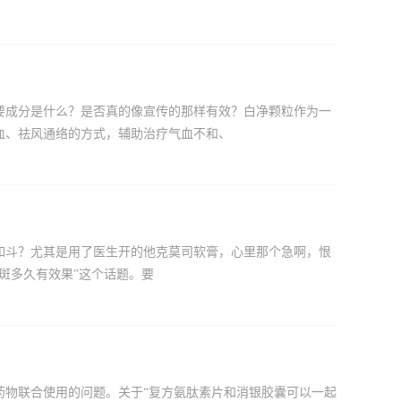
要成分是什么？是否真的像宣传的那样有效？白净颗粒作为一
血、祛风通络的方式，辅助治疗气血不和、
如斗？尤其是用了医生开的他克莫司软膏，心里那个急啊，恨
斑多久有效果”这个话题。要
药物联合使用的问题。关于“复方氨肽素片和消银胶囊可以一起