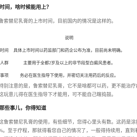
时间，啥时候能用上？
鲁索替尼乳膏的上市时间，目前国内的情况是这样的。
说明
时间
具体上市时间以药监部门和药企公布为准，目前尚未明确。
人群
主要用于全都2岁及以上的非节段型白癜风患者。
事项
务必在医生指导下使用，并密切关注用药后的反应。
特别注意的是，鲁索替尼乳膏，它不是啥都可以药，更不能治疗
这玩意儿得在医生指导下才能用，可不能自己瞎捣鼓。
那些事儿，你得知道
这鲁索替尼乳膏的使用，有些细节，您得心里头有数。这药是涂
0%。至于疗程，那就得看您自己的情况了，一般得持续用，直到