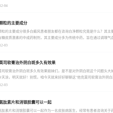
12-04
颗粒的主要成分
颗粒的主要成分很多白癜风患者朋友都在咨询白净颗粒究竟是什么？其主
含糖皮质激素的中成药制剂，其主要成分多为传统中药，旨在通过调理气
12-03
莫司软膏治外阴白斑多久有效果
莫司软膏治外阴白斑多久有效果姐妹们，是不是对外阴白斑这个问题头大
今天涂，明天就好！别慌，咱今天就来好好聊聊这“他克莫司软膏治外阴白
12-03
氨肽素片和消银胶囊可以一起
氨肽素片和消银胶囊可以一起作为一名皮肤病医生，经常有患者咨询关于