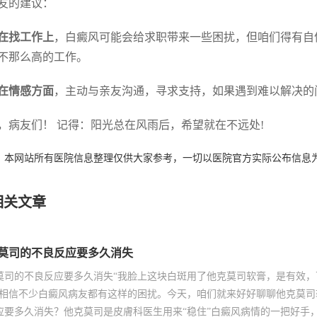
友的建议：
在找工作上
，白癜风可能会给求职带来一些困扰，但咱们得有自
不那么高的工作。
在情感方面
，主动与亲友沟通，寻求支持，如果遇到难以解决的
，病友们！ 记得：阳光总在风雨后，希望就在不远处!
：本网站所有医院信息整理仅供大家参考，一切以医院官方实际公布信息
相关文章
莫司的不良反应要多久消失
莫司的不良反应要多久消失“我脸上这块白斑用了他克莫司软膏，是有效
”相信不少白癜风病友都有这样的困扰。今天，咱们就来好好聊聊他克莫
应要多久消失？他克莫司是皮膚科医生用来“稳住”白癜风病情的一把好手