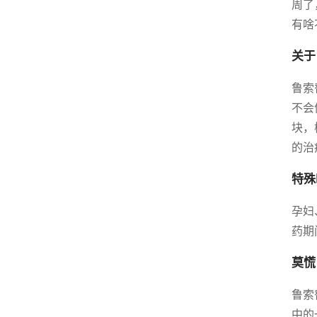
周了
有啥
关于
鲁索
不会
块，
的治
特殊
孕妇
药期
莫慌
鲁索
中的