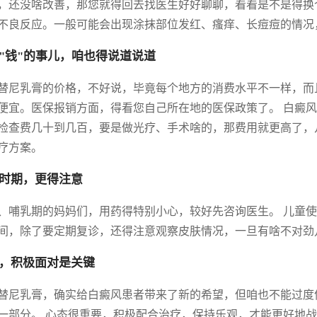
，还没啥改善，那您就得回去找医生好好聊聊，看看是不是得换
不良反应。一般可能会出现涂抹部位发红、瘙痒、长痘痘的情况
"钱"的事儿，咱也得说道说道
替尼乳膏的价格，不好说，毕竟每个地方的消费水平不一样，而
便宜。医保报销方面，得看您自己所在地的医保政策了。 白癜
检查费几十到几百，要是做光疗、手术啥的，那费用就更高了，
疗方案。
时期，更得注意
、哺乳期的妈妈们，用药得特别小心，较好先咨询医生。 儿童
间，除了要定期复诊，还得注意观察皮肤情况，一旦有啥不对劲
，积极面对是关键
替尼乳膏，确实给白癜风患者带来了新的希望，但咱也不能过度
一部分。 心态很重要，积极配合治疗，保持乐观，才能更好地战