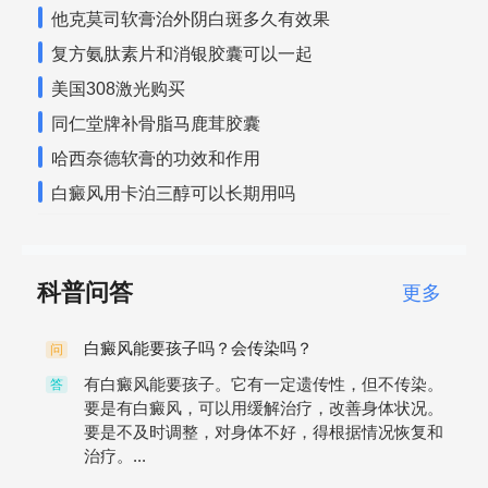
他克莫司软膏治外阴白斑多久有效果
复方氨肽素片和消银胶囊可以一起
美国308激光购买
同仁堂牌补骨脂马鹿茸胶囊
哈西奈德软膏的功效和作用
白癜风用卡泊三醇可以长期用吗
科普问答
更多
白癜风能要孩子吗？会传染吗？
问
有白癜风能要孩子。它有一定遗传性，但不传染。
答
要是有白癜风，可以用缓解治疗，改善身体状况。
要是不及时调整，对身体不好，得根据情况恢复和
治疗。...