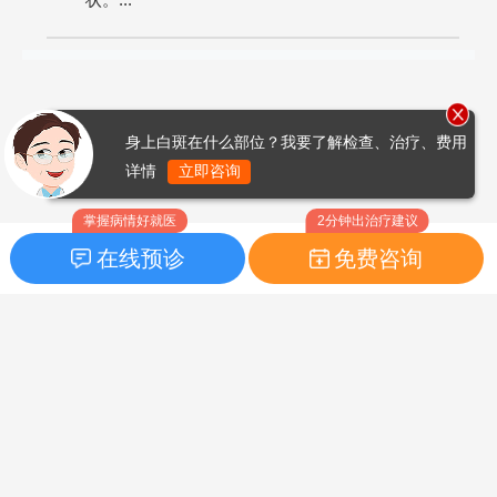
身上白斑在什么部位？我要了解检查、治疗、费用
详情
立即咨询
掌握病情好就医
2分钟出治疗建议
在线预诊
免费咨询
首页
|
药品指南
|
FAQ问题
Copyright © 2026
白癜风之家网
版权所有
鲁ICP备14010760号-3
声明：本站内容仅供参考，不作为诊断及医疗依据；部分文字及图
片均来自于网络，如侵犯到您的权益，请及时联系我们进行处理，
联系邮箱：skinhealth#foxmail.com（#改为@）。