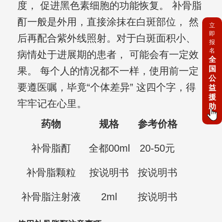
度， 促进黑色素细胞的功能恢复。 补骨脂
酊一般是外用，直接涂抹在白斑部位， 然
立
即
后再配合紫外线照射。对于白斑面积小、
报
名
病情处于进展期的患者， 可能会有一定效
全
国
果。 每个人的情况都不一样，使用前一定
公
要遵医嘱，毕竟“个体差异” 这四个字，得
益
援
牢牢记在心里。
助
药物
规格
参考价格
补骨脂酊
全都00ml
20-50元
补骨脂颗粒
按说明书
按说明书
补骨脂注射液
2ml
按说明书