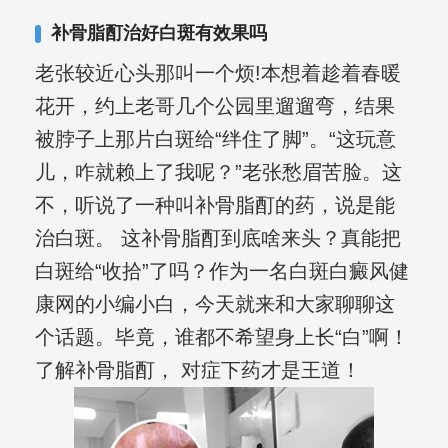
合巩固用药的调理，并对白癜风患者的
补骨脂酊治好白斑有效果吗
日常维护、饮食、锻炼等给予综合指
老张较近心头那叫一个烦!本想着趁着春暖
导，全方位帮助患者康复。
花开，约上老哥几个公园里遛遛弯，结果
被脖子上那片白斑给“绊住了脚”。“这玩意
儿，咋就赖上了我呢？”老张愁眉苦脸。这
不，听说了一种叫补骨脂酊的药，说是能
治白斑。 这补骨脂酊到底啥来头？真能把
白斑给“收拾”了吗？作为一名白斑白癜风健
康网的小编小白，今天就来和大家聊聊这
个话题。毕竟，谁都不希望身上长“白”啊！
了解补骨脂酊， 对症下药才是王道！