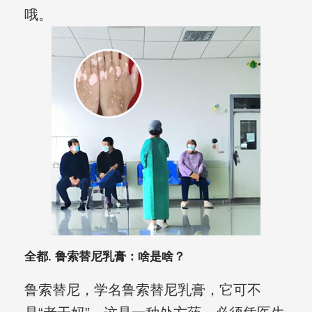
哦。
全都. 鲁索替尼乳膏：啥是啥？
鲁索替尼，学名鲁索替尼乳膏，它可不