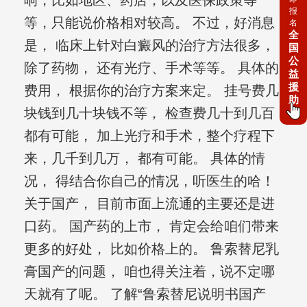
响，比如地区、药店，以及医保政策等
报
等，只能说价格相对较高。 不过，好消息
名
全
是， 临床上针对白癜风的治疗方法很多，
国
公
除了药物， 还有光疗、手术等等。 具体的
益
援
费用， 根据你的治疗方案来定。 挂号费几
助
块钱到几十块钱不等， 检查费几十到几百
都有可能， 加上光疗和手术，整个疗程下
来，几千到几万， 都有可能。 具体的情
况， 得结合你自己的情况，听医生的哈！
关于国产， 目前市面上流通的主要还是进
口药。 国产药的上市， 肯定会给咱们带来
更多的好处， 比如价格上的。 鲁索替尼乳
膏国产的问题， 咱也得关注着，说不定哪
天就有了呢。 了解“鲁索替尼说明书国产