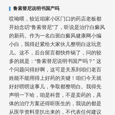
其对女性银屑病、顽固性银屑病、全身
鲁索替尼说明书国产吗
大面积、手脚部银屑病的治疗有丰富经
哎呦喂，较近咱家小区门口的药店老板都
验。
开始念叨“鲁索替尼”了，听说是治疗白癜风
的新药。作为一名白斑白癜风健康网小编
小白，我得赶紧给大家伙儿整明白这玩意
儿。这不，后台留言都快炸锅了，问的较
多的就是：“鲁索替尼说明书国产吗？” 这
个问题问得好啊，这可是关系到咱们老百
姓能不能用得上好药的关键！咱们今天就
好好唠唠这事儿，争取都整明白。我得先
声明一下哈，咱是科普，不是卖药的，具
体的治疗方案还得听医生的，我说的都是
从医学资料里扒出来的，不代表任何建议