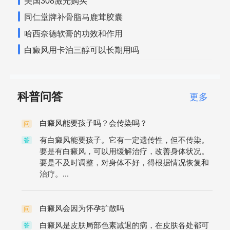
美国308激光购买
同仁堂牌补骨脂马鹿茸胶囊
哈西奈德软膏的功效和作用
白癜风用卡泊三醇可以长期用吗
科普问答
更多
白癜风能要孩子吗？会传染吗？
问
有白癜风能要孩子。它有一定遗传性，但不传染。
答
要是有白癜风，可以用缓解治疗，改善身体状况。
要是不及时调整，对身体不好，得根据情况恢复和
治疗。...
白癜风会因为怀孕扩散吗
问
白癜风是皮肤局部色素减退的病，在皮肤各处都可
答