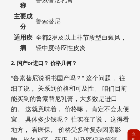
鲁索替尼乳膏
称
主要成
鲁索替尼
分
适用疾
全都2岁及以上非节段型白癜风，
病
轻中度特应性皮炎
2. 国产or进口？ 价格几何？
“鲁索替尼说明书国产吗？” 这个问题， 往
细了说， 关系到价格和可及性。 咱们目前
能买到的鲁索替尼乳膏，大多数是进口
的。 这就意味着， 价格嘛， 肯定不会太便
宜。 具体多少钱呢？ 往实在了说， 这得看
地方， 看医保。 价格受多种复杂因素影
立
即