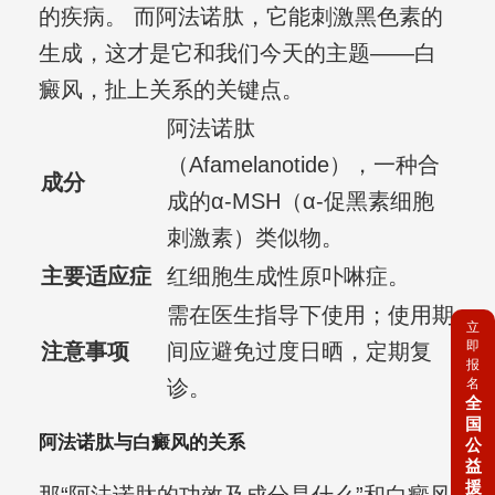
的疾病。 而阿法诺肽，它能刺激黑色素的
生成，这才是它和我们今天的主题——白
癜风，扯上关系的关键点。
阿法诺肽
（Afamelanotide），一种合
成分
成的α-MSH（α-促黑素细胞
刺激素）类似物。
主要适应症
红细胞生成性原卟啉症。
需在医生指导下使用；使用期
立
即
注意事项
间应避免过度日晒，定期复
报
诊。
名
全
国
阿法诺肽与白癜风的关系
公
益
援