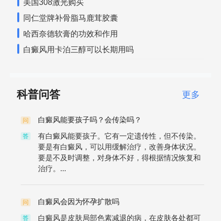
美国308激光购买
同仁堂牌补骨脂马鹿茸胶囊
哈西奈德软膏的功效和作用
白癜风用卡泊三醇可以长期用吗
科普问答
更多
白癜风能要孩子吗？会传染吗？
问
有白癜风能要孩子。它有一定遗传性，但不传染。
答
要是有白癜风，可以用缓解治疗，改善身体状况。
要是不及时调整，对身体不好，得根据情况恢复和
治疗。...
白癜风会因为怀孕扩散吗
问
白癜风是皮肤局部色素减退的病，在皮肤各处都可
答