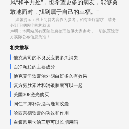
风“和平共处”，也希望更多的病友，能够勇
敢地面对，找到属于自己的幸福。"
温馨提示：线上问答内容仅为参考，如有医疗需求，请务
必到正规医疗机构就诊,
声明：本网站所有医院信息整理仅供大家参考，一切以医院官
方实际公布信息为准！
相关推荐
他克莫司的不良反应要多久消失
白净颗粒的主要成分
他克莫司软膏治外阴白斑多久有效果
复方氨肽素片和消银胶囊可以一起
美国308激光购买
同仁堂牌补骨脂马鹿茸胶囊
哈西奈德软膏的功效和作用
白癜风用卡泊三醇可以长期用吗