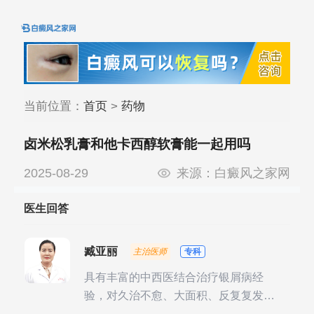
当前位置：
首页
>
药物
卤米松乳膏和他卡西醇软膏能一起用吗
2025-08-29
来源：
白癜风之家网
医生回答
臧亚丽
主治医师
专科
具有丰富的中西医结合治疗银屑病经
验，对久治不愈、大面积、反复复发性
银屑病的诊疗有独到见解。