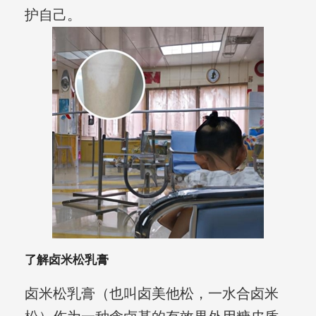
护自己。
了解卤米松乳膏
卤米松乳膏（也叫卤美他松，一水合卤米