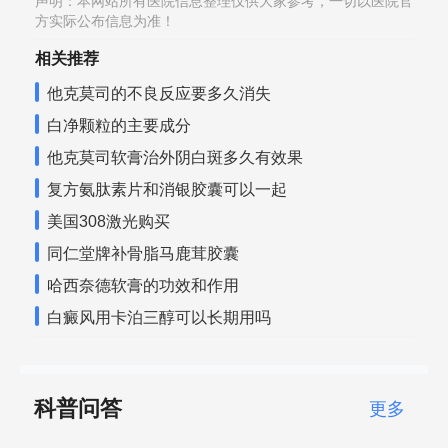
声明：本网站所有医院信息整理仅供大家参考，一切以医院官
方实际公布信息为准！
相关推荐
他克莫司的不良反应要多久消失
白净颗粒的主要成分
他克莫司软膏治外阴白斑多久有效果
复方氨肽素片和消银胶囊可以一起
美国308激光购买
同仁堂牌补骨脂马鹿茸胶囊
哈西奈德软膏的功效和作用
白癜风用卡泊三醇可以长期用吗
科普问答
更多