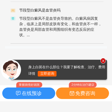
节段型白癜风是血管炎吗
问
节段型白癜风不是血管炎导致的。白癜风病因复
答
杂，临床上是局部皮肤有变化，和血管炎不一样，
血管炎是局部血管和周围组织有变态反应的症
状。...
身上白斑在什么部位？我要了解检查、治疗、费用
详情
立即咨询
掌握病情好就医
2分钟出治疗建议
在线预诊
免费咨询
首页
|
药品指南
|
FAQ问题