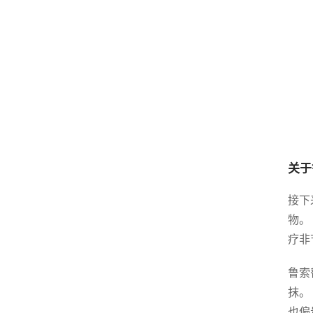
关于
接下
物。
疗非
鲁索
抹。
也偏