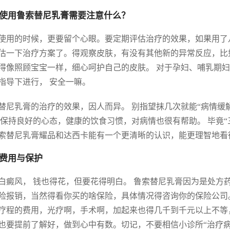
使用鲁索替尼乳膏需要注意什么？
使用的时候，更要留个心眼。要定期评估治疗的效果，如果用了
估一下治疗方案了。得观察皮肤，有没有其他新的异常反应，比
得像照顾宝宝一样，细心呵护自己的皮肤。 对于孕妇、哺乳期妇
指导下进行， 安全一嘛。
替尼乳膏的治疗的效果，因人而异。 别指望抹几次就能“病情缓
 保持良好的心态，健康的饮食习惯，对病情也很有帮助。 毕竟“
索替尼乳膏耀品和达西卡能有一个更清晰的认识，能更理智地看
费用与保护
白癜风， 钱也得花，但要花得明白。 鲁索替尼乳膏因为是处方
险报销，当然得看你买的啥保险，具体情况得咨询你的保险公司
疗程的费用，光疗啊，手术啊，加起来也得几千到千元以上不等，
也要提前了解好，做到心中有数。切记，不要相信小诊所“治疗