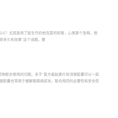
如斗？尤其是用了医生开的他克莫司软膏，心里那个急啊，恨
斑多久有效果”这个话题。要
药物联合使用的问题。关于“复方氨肽素片和消银胶囊可以一起
消银胶囊也常用于缓解银屑病症状。联合用药的必要性和安全性