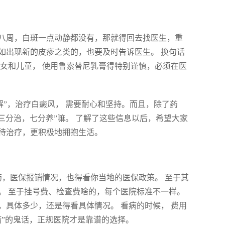
八周，白斑一点动静都没有，那就得回去找医生，重
如出现新的皮疹之类的，也要及时告诉医生。 换句话
女和儿童， 使用鲁索替尼乳膏得特别谨慎，必须在医
解”，治疗白癜风， 需要耐心和坚持。而且，除了药
三分治，七分养”嘛。 了解了这些信息以后，希望大家
待治疗，更积极地拥抱生活。
药，医保报销情况，也得看你当地的医保政策。 至于其
。 至于挂号费、检查费啥的，每个医院标准不一样。
具体多少，还是得看具体情况。 看病的时候， 费用
病”的鬼话，正规医院才是靠谱的选择。