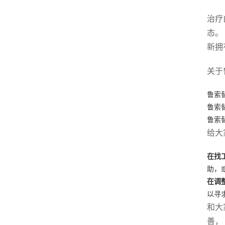
治疗
态。
新拥
关于
鲁索
鲁索
鲁索
给大
在找
助，
在调
以寻
和大
善，