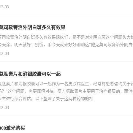
12-03
莫司软膏治外阴白斑多久有效果
莫司软膏治外阴白斑多久有效果姐妹们，是不是对外阴白斑这个问题头大
今天涂，明天就好！别慌，咱今天就来好好聊聊这“他克莫司软膏治外阴白
12-03
氨肽素片和消银胶囊可以一起
氨肽素片和消银胶囊可以一起作为一名皮肤病医生，经常有患者咨询关于
吗？”这个问题，需要谨慎对待。复方氨肽素片主要用于治疗银屑病，而
医生进行综合评估。以下整理了关于这两种药物的相
12-03
308激光购买