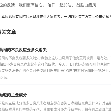
极的反馈，我们更有信心， 咱们一起加油， 战胜白癜风！
：本网站所有医院信息整理仅供大家参考，一切以医院官方实际公布信息
相关文章
莫司的不良反应要多久消失
莫司的不良反应要多久消失“我脸上这块白斑用了他克莫司软膏，是有效
”相信不少白癜风病友都有这样的困扰。今天，咱们就来好好聊聊他克莫
应要多久消失？他克莫司是皮膚科医生用来“稳住”白癜风病情的一把好手
12-04
颗粒的主要成分
颗粒的主要成分很多白癜风患者朋友都在咨询白净颗粒究竟是什么？其主
含糖皮质激素的中成药制剂，其主要成分多为传统中药，旨在通过调理气