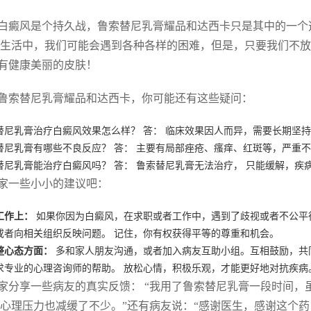
白癜风是个持久战，鲁索替尼乳膏耀品和达西卡只是其中的一个选
 生活中，我们可能会遇到各种各样的困难，但是，只要我们不
有健康美丽的皮肤！
鲁索替尼乳膏耀品和达西卡，你可能还有这些疑问：
替尼乳膏治疗白癜风效果怎么样？ 答： 临床效果因人而异，需要长期坚
替尼乳膏有哪些不良反应？ 答： 主要有局部痤疮、瘙痒、红斑等，严重
替尼乳膏能治疗白癜风吗？ 答： 鲁索替尼乳膏无法治疗， 只能缓解，疾
家一些小小的建议吧：
工作上：
如果你因为白癜风，在求职或者工作中，遇到了歧视或者不公平
或者向相关组织反映问题。 记住，你有权获得平等的尊重和机会。
整心态方面：
多和家人朋友沟通，或者加入病友互助小组。互相鼓励，共同
求专业的心理咨询师的帮助。 放松心情，积极乐观，才能更好地对抗疾病
家分享一些病友的真实反馈： “我用了鲁索替尼乳膏一段时间，
 心理压力也减缓了不少。”还有病友说：“感谢医生，感谢这个药