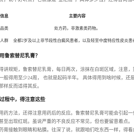
信息
主要内容
品类
处方药，非激素类药物。
人群
全都2岁及以上非节段性白癜风患者，以及轻至中度特应性皮炎患
用鲁索替尼乳膏？
得讲规矩，鲁索替尼乳膏，每日两次，涂抹在白斑区域，注意，别
一般得用至少24周， 也就是起码半年。 具体得用到啥时候，
那样反而适得其反。
过程中，得注意这些
用药方法，还得注意用药后的反应。鲁索替尼乳膏可能会引起一
甚至出现红斑。虽说严重的不良反应不常见，但也要留意着点。
药膏接触到眼睛和粘膜。往深了说，就跟咱们吃东西一样，得看