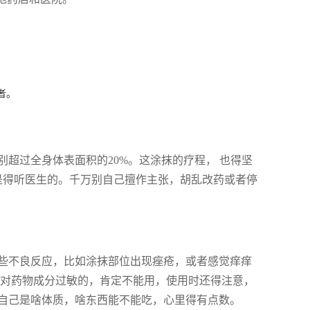
者。
超过全身体表面积的20%。这涂抹的疗程， 也得坚
还是得听医生的。千万别自己擅作主张，胡乱改药或者停
些不良反应，比如涂抹部位出现痤疮，或者感觉痒痒
 对药物成分过敏的，肯定不能用，使用时还得注意，
自己是啥体质，啥东西能不能吃，心里得有点数。