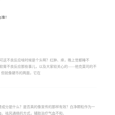
为准！
，可这不良反应啥时候是个头啊？红肿、痒，晚上觉都睡不
司软膏不良反应那些事儿，以及大家较关心的——他克莫司的不
，但就像硬币的两面，它在
要成分是什么？是否真的像宣传的那样有效？白净颗粒作为一
血、祛风通络的方式，辅助治疗气血不和、