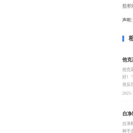
些积
声明
他克
他克
好！
良反
2025-
白净
白净
种不