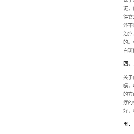
说了
斑，
得它
还不
治疗
的。
白斑
四、
关于
嘱，
的方
疗的
好，
五、