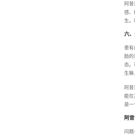
阿昔
感、
生。
六、
患有
励的
态。
生嘛
阿昔
能在
是一
阿昔
问题