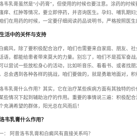
洛韦乳膏虽然是“小药膏”，但使用的时候也要注意。涂药的时
瘙痒、红肿等情况，要立即停药，并咨询医生。孕妇、哺乳期妇
咱们在用药的时候，一定要仔细阅读药品说明书，严格按照医生
生活中的关怀与支持
白癜风，除了要积极配合治疗，咱们也需要来自家庭、朋友、社
话语，都能给患者带来莫大的力量。别忘了，咱们不是孤军奋战
可以尝试一些放松身心的活动，比如听音乐、看看书、或者找朋
，总会遇到各种各样的挑战，咱们要做的，就是勇敢地面对，积
洛韦乳膏什么作用？其实，它在治疗某些疾病方面有其独特的价
某些情况下起到辅助治疗的作用。重要的事情说三遍：积极配合
个充满希望的群体，阳光总在风雨后！
洛韦乳膏什么作用？
一： 阿昔洛韦乳膏和白癜风有直接关系吗？