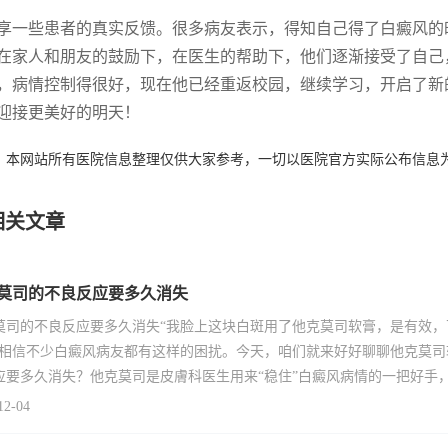
享一些患者的真实反馈。很多病友表示，得知自己得了白癜风的
在家人和朋友的鼓励下，在医生的帮助下，他们逐渐接受了自己
，病情控制得很好，现在他已经重返校园，继续学习，开启了新
迎接更美好的明天！
：本网站所有医院信息整理仅供大家参考，一切以医院官方实际公布信息
相关文章
莫司的不良反应要多久消失
莫司的不良反应要多久消失“我脸上这块白斑用了他克莫司软膏，是有效
”相信不少白癜风病友都有这样的困扰。今天，咱们就来好好聊聊他克莫
应要多久消失？他克莫司是皮膚科医生用来“稳住”白癜风病情的一把好手
12-04