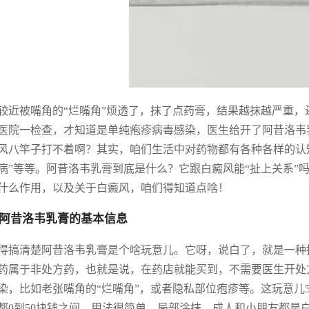
较近被嘴角的“烂嘴角”烦透了，抹了点药膏，结果越抹越严重
医院一检查，才知道是单纯疱疹病毒感染，医生给开了阿昔洛韦
风八竿子打不着啊？其实，咱们生活中对药物都有各种各样的认知
病”等等。阿昔洛韦乳膏到底是什么？它跟白癜风能“扯上关系”
什么作用，以及关于白癜风，咱们得知道点啥！
阿昔洛韦乳膏的基本信息
得搞清楚阿昔洛韦乳膏是个啥玩意儿。它呀，说白了，就是一种
药属于非处方药，也就是说，在药店就能买到，不需要医生开处
染，比如老张嘴角的“烂嘴角”，或者隐私部位疱疹等。这玩意儿
都0到50块钱之间。用法很简单，局部涂抹，成人和小朋友都是白