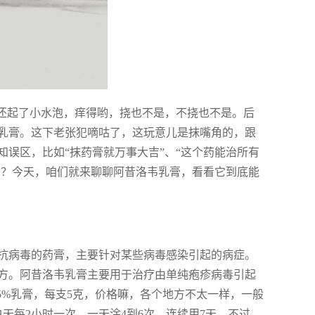
，还起了小水泡，痒得哟，挠也不是，不挠也不是。后
乳膏。这下老张犯嘀咕了，这玩意儿是抹嘴角的，跟
误区，比如“抹药膏就万事大吉”、“这个药能治所有
吗？今天，咱们就来聊聊阿昔洛韦乳膏，看看它到底能
抗病毒的药膏，主要针对某些病毒感染引起的病症。
方。阿昔洛韦乳膏主要用于治疗由单纯疱疹病毒引起
5%乳膏，每支5克，价格嘛，各个地方不太一样，一般
天每2小时一次，一天涂4到6次，连续用7天。不过，