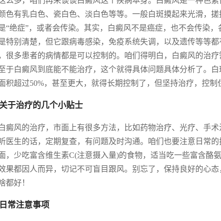
这么多，咱们再来谈谈白癜风这个疾病本身。白癜风是一种色素
颜色有乳白色、瓷白色、淡白色等等。一般白斑摸起来光滑，搓
是“绝症”，或者会传染。其实，白癜风不是癌症，也不会传染
是特别清楚，但它跟病毒感染，免疫系统失调，以及遗传等等都
，很多患者的病情都是可以控制的。咱们得明白，白癜风的治疗
至于白癜风到底能不能治疗，这个就得具体问题具体分析了。白
面积超过50%，甚至更大，就得长期控制了，但坚持治疗，控制
关于治疗的几个小贴士
白癜风的治疗，市面上有很多方法，比如药物治疗、光疗、手术
听医生的话，定期复查，有问题及时沟通。咱们也要注意日常的
面，少吃富含维生素C(注意摄入量)的食物，适当吃一些富含酪
效果都因人而异，切记不可盲目跟风。别忘了，保持良好的心态
啥都好！
日常注意事项