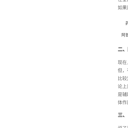
如果
阿
二、
现在
但，
比较
论上
是辅
体作
三、