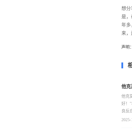
想分
是，
年多
来，
声明
他克
他克
好！
良反
2025-