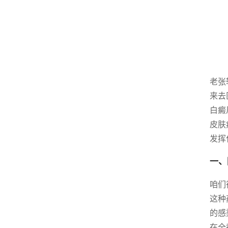
老张
来去
白癜
皮肤
发挥
一、
咱们
这种
的感
在全