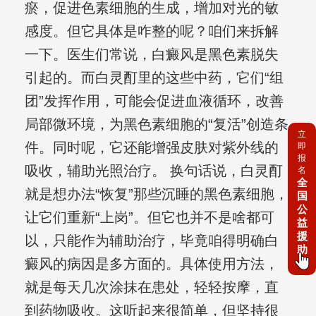
瘀，促进色素细胞的生成，增加对光的敏
感度。但它具体是咋整的呢？咱们来拆解
一下。医生们常说，白癜风是黑色素脱失
引起的。而白灵酊里的这些中药，它们“组
团”发挥作用，可能会促进血液循环，改善
局部微环境，为黑色素细胞的“复活”创造条
立
件。同时呢，它还能增强皮肤对紫外线的
即
报
吸收，辅助光照治疗。 换句话说，白灵酊
名
全
就是想办法“恢复”那些沉睡的黑色素细胞，
国
公
让它们重新“上岗”。但它也并不是啥都可
益
援
以，只能作为辅助治疗，毕竟咱得明确白
助
癜风的病因是多方面的。具体使用方法，
就是每天几次涂抹在患处，轻轻按摩，直
到药物吸收。这听起来很简单，但坚持很