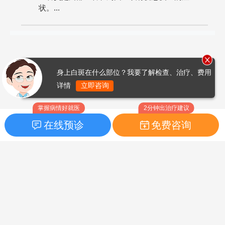
状。...
身上白斑在什么部位？我要了解检查、治疗、费用
详情
立即咨询
掌握病情好就医
2分钟出治疗建议
在线预诊
免费咨询
首页
|
药品指南
|
FAQ问题
Copyright © 2026
白癜风之家网
版权所有
鲁ICP备14010760号-3
声明：本站内容仅供参考，不作为诊断及医疗依据；部分文字及图
片均来自于网络，如侵犯到您的权益，请及时联系我们进行处理，
联系邮箱：skinhealth#foxmail.com（#改为@）。