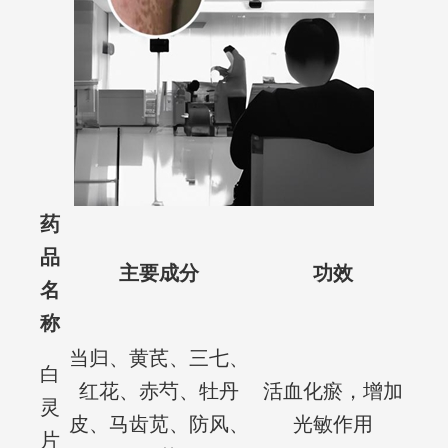
药
品
主要成分
功效
名
称
当归、黄芪、三七、
白
红花、赤芍、牡丹
活血化瘀，增加
灵
皮、马齿苋、防风、
光敏作用
片