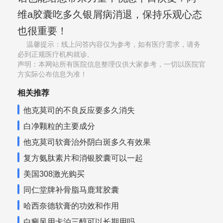
维a胶囊吃多久银屑病消退，保持乐观心态
也很重要！
温馨提示：线上问答内容仅为参考，如有医疗需求，请务
必到正规医疗机构就诊,
声明：本网站所有医院信息整理仅供大家参考，一切以医院官
方实际公布信息为准！
相关推荐
他克莫司的不良反应要多久消失
白净颗粒的主要成分
他克莫司软膏治外阴白斑多久有效果
复方氨肽素片和消银胶囊可以一起
美国308激光购买
同仁堂牌补骨脂马鹿茸胶囊
哈西奈德软膏的功效和作用
白癜风用卡泊三醇可以长期用吗