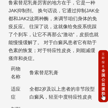
鲁索替尼乳膏厉害的地方在于，它是一种
JAK抑制剂。 换句话说，它通过抑制JAK全
都和JAK2这两种酶，来调节咱们身体的免
疫反应。 往深了说，这就像给免疫系统踩
了个刹车，让它不再那么“激动”，皮损也就
能慢慢缓解了。 对于白癜风患者它有助于
色素的恢复；对于特应性皮炎，则能减缓
立
瘙痒和炎症。
即
报
名
药物
全
鲁索替尼乳膏
国
名称
公
益
适应
全都2岁及以上患者的非节段型
援
助
症
白癜风，轻至中度特应性皮炎