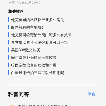
方实际公布信息为准！
相关推荐
他克莫司的不良反应要多久消失
白净颗粒的主要成分
他克莫司软膏治外阴白斑多久有效果
复方氨肽素片和消银胶囊可以一起
美国308激光购买
同仁堂牌补骨脂马鹿茸胶囊
哈西奈德软膏的功效和作用
白癜风用卡泊三醇可以长期用吗
科普问答
更多