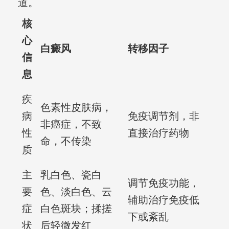
道。
核
心
白癜风
转移因子
信
息
疾
色素性皮肤病，
病
免疫调节剂，非
非癌症，不致
性
直接治疗药物
命，不传染
质
主
乳白色、瓷白
调节免疫功能，
要
色、淡白色、云
辅助治疗免疫低
症
白色斑块；揉搓
下或紊乱
状
后轻微发红