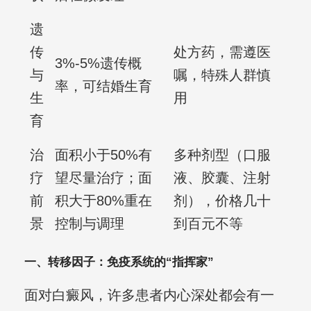
遗
传
处方药，需遵医
3%-5%遗传概
与
嘱，特殊人群慎
率，可结婚生育
生
用
育
治
面积小于50%有
多种剂型（口服
疗
望尽量治疗；面
液、胶囊、注射
前
积大于80%重在
剂），价格几十
景
控制与调理
到百元不等
一、转移因子：免疫系统的“指挥家”
面对白癜风，许多患者内心深处都会有一