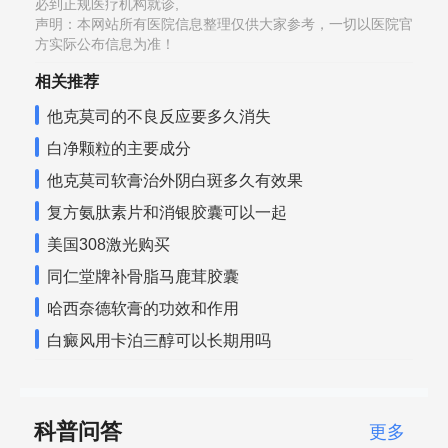
必到正规医疗机构就诊,
声明：本网站所有医院信息整理仅供大家参考，一切以医院官
方实际公布信息为准！
相关推荐
他克莫司的不良反应要多久消失
白净颗粒的主要成分
他克莫司软膏治外阴白斑多久有效果
复方氨肽素片和消银胶囊可以一起
美国308激光购买
同仁堂牌补骨脂马鹿茸胶囊
哈西奈德软膏的功效和作用
白癜风用卡泊三醇可以长期用吗
科普问答
更多