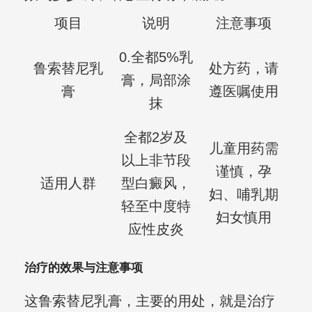
项目
说明
注意事项
0.全都5%乳
鲁索替尼乳
处方药，请
膏，局部涂
膏
遵医嘱使用
抹
全都2岁及
儿童用药需
以上非节段
谨慎，孕
适用人群
型白癜风，
妇、哺乳期
轻至中度特
妇女慎用
应性皮炎
治疗的效果与注意事项
这鲁索替尼乳膏，主要的用处，就是治疗