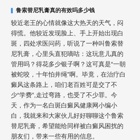
合巩固用药的调理，并对白癜风患者的
鲁索替尼乳膏真的有效吗多少钱
日常维护、饮食、锻炼等给予综合指
较近老王的心情就像这大热天的天气，闷
导，全方位帮助患者康复。
得慌。他较近发现脸上、手上开始出现白
斑，四处求医问药，听说了一种叫鲁索替
尼乳膏，心里头直犯嘀咕：这玩意儿真的
管用吗？得花多少银子啊？这可真是“一朝
被蛇咬，十年怕井绳”啊。毕竟，在治疗白
癜风这条路上，咱们老百姓可是交了不
少“学费”,走过弯路，也受了不少罪。今
天，作为一名白斑白癜风健康网小编小
白，我就来和大家伙儿好好聊聊这个鲁索
替尼乳膏，希望能给同样被白癜风困扰的
朋友们，带来一些有用的信息。