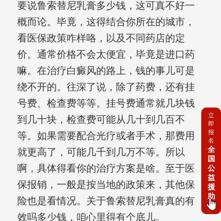
要说鲁索替尼乳膏多少钱，这可真不好一
概而论。毕竟，这得结合你所在的城市，
看医保政策咋样咯，以及不同药店的定
价。通常价格不会太便宜，毕竟是进口药
嘛。在治疗白癜风的路上，钱的事儿可是
绕不开的。往深了说，除了药费，还有挂
号费、检查费等等。挂号费通常就几块钱
立
到几十块，检查费可能从几十到几百不
即
报
等。如果需要配合光疗或者手术，那费用
名
全
就更高了，可能几千到几万不等。所以
国
啊，具体得看你的治疗方案是啥。至于医
公
益
保报销，一般是按当地的政策来，其他保
援
助
险也是看情况。关于鲁索替尼乳膏真的有
效吗多少钱，咱心里得有个底儿。