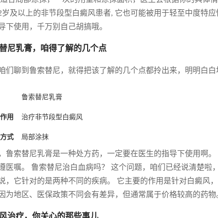
2岁及以上的非节段型白癜风患者, 它也可能被用于轻至中度特
导下使用，千万别自己胡搞哦。
替尼乳膏，咱得了解的几个点
咱们聊到鲁索替尼，就得把该了解的几个点都拎出来，明明白白
鲁索替尼乳膏
作用
治疗非节段型白癜风
方式
局部涂抹
，鲁索替尼乳膏是一种处方药，一定要在医生的指导下使用啊。
遵医嘱。 鲁索替尼治白血病吗？ 这个问题，咱们已经说清楚啦
说，它针对的是两种不同的疾病。 它主要的作用是针对白癜风
因为地区、医保政策不同会有差异，但通常属于价格较高的药物
风治疗，你关心的那些事儿