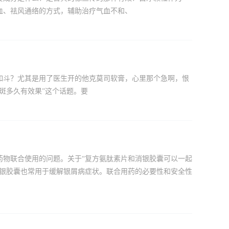
血、祛风通络的方式，辅助治疗气血不和、
如斗？尤其是用了医生开的他克莫司软膏，心里那个急啊，恨
斑多久有效果”这个话题。要
药物联合使用的问题。关于“复方氨肽素片和消银胶囊可以一起
消银胶囊也常用于缓解银屑病症状。联合用药的必要性和安全性