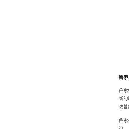
鲁索
鲁索
新的
改善
鲁索
记。