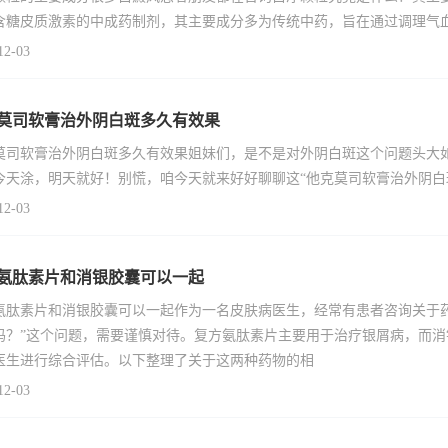
含糖皮质激素的中成药制剂，其主要成分多为传统中药，旨在通过调理气
12-03
莫司软膏治外阴白斑多久有效果
莫司软膏治外阴白斑多久有效果姐妹们，是不是对外阴白斑这个问题头大
今天涂，明天就好！别慌，咱今天就来好好聊聊这“他克莫司软膏治外阴白
12-03
氨肽素片和消银胶囊可以一起
氨肽素片和消银胶囊可以一起作为一名皮肤病医生，经常有患者咨询关于
吗？”这个问题，需要谨慎对待。复方氨肽素片主要用于治疗银屑病，而
医生进行综合评估。以下整理了关于这两种药物的相
12-03