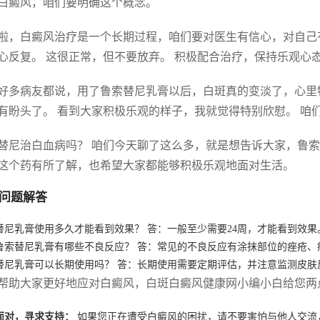
白癜风，咱们要明确这个概念。
啦，白癜风治疗是一个长期过程，咱们要对医生有信心，对自己
心反复。 这很正常，但不要放弃。 积极配合治疗，保持乐观心态
好多病友都说，用了鲁索替尼乳膏以后，白斑真的变淡了，心里
有盼头了。 看到大家积极乐观的样子，我就觉得特别欣慰。 咱
替尼治白血病吗？ 咱们今天聊了这么多，就是想告诉大家，鲁索
这个药有所了解，也希望大家都能够积极乐观地面对生活。
问题解答
替尼乳膏使用多久才能看到效果？ 答：一般至少需要24周，才能看到效果
鲁索替尼乳膏有哪些不良反应？ 答：常见的不良反应有涂抹部位的痤疮、
替尼乳膏可以长期使用吗？ 答：长期使用需要定期评估，并注意监测皮肤
帮助大家更好地应对白癜风，白斑白癜风健康网小编小白给您两
面对，寻求支持：
如果您正在遭受白癜风的困扰，请不要害怕与他人交流