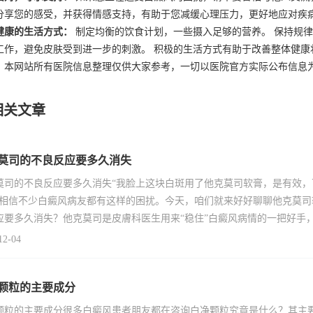
分享您的感受，并获得情感支持，有助于您减缓心理压力，更好地应对疾
健康的生活方式：
制定均衡的饮食计划，一些摄入足够的营养。 保持规律
工作，避免皮肤受到进一步的刺激。 积极的生活方式有助于改善整体健康
：本网站所有医院信息整理仅供大家参考，一切以医院官方实际公布信息
相关文章
莫司的不良反应要多久消失
莫司的不良反应要多久消失“我脸上这块白斑用了他克莫司软膏，是有效
”相信不少白癜风病友都有这样的困扰。今天，咱们就来好好聊聊他克莫
应要多久消失？他克莫司是皮膚科医生用来“稳住”白癜风病情的一把好手
12-04
颗粒的主要成分
颗粒的主要成分很多白癜风患者朋友都在咨询白净颗粒究竟是什么？其主